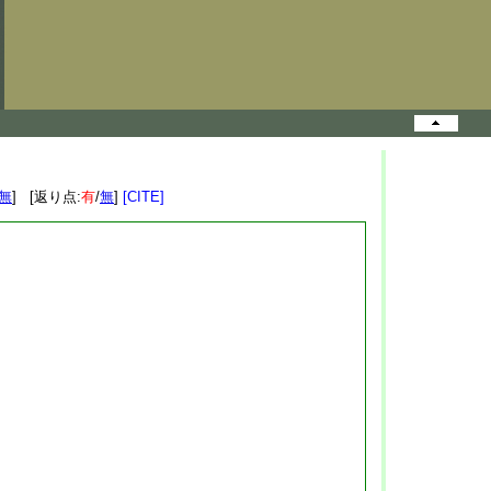
無
] [返り点:
有
/
無
]
[CITE]