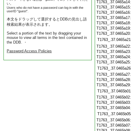
T1763_.37.0465a14
い。
T1763_.37.0465a15
Users who do not have a password can log in with the
userID "guest".
T1763_.37.0465a16
T1763_.37.0465a17
本文をドラッグして選択するとDDBの見出し語
T1763_.37.0465a18
検索結果が表示されます。
T1763_.37.0465a19
Select a portion of the text by dragging your
T1763_.37.0465a20
mouse to view all terms in the text contained in
T1763_.37.0465a21
the DDB. ・
T1763_.37.0465a22
Password Access Policies
T1763_.37.0465a23
T1763_.37.0465a24
T1763_.37.0465a25
T1763_.37.0465a26
T1763_.37.0465a27
T1763_.37.0465a28
T1763_.37.0465a29
T1763_.37.0465b01
T1763_.37.0465b02
T1763_.37.0465b03
T1763_.37.0465b04
T1763_.37.0465b05
T1763_.37.0465b06
T1763_.37.0465b07
T1763_.37.0465b08