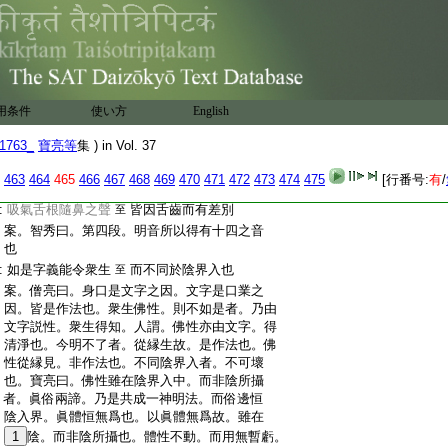
:
名羅 案。智秀曰。十四音。訖此也。此中九
:
字。爲三音也
:
魯流盧樓如是四字
以是故名魯流盧樓
至
:
案。僧亮曰。向來諸字。當字表義。今此四字
:
共表四義。四義者。謂三寶對法。三寶以善對
用条件
使い方
English
:
惡也。對法者。以惡對惡。如調達三逆。種種爲
:
惡。
6
越制戒因縁。未來惡也。智秀曰。第三段。
1763_
寶亮等
集 ) in Vol. 37
:
結成字義也。正是以音表旨。故目此音爲字
:
也。字有滿半者。以十四音。用表圓理。目爲滿
463
464
465
466
467
468
469
470
471
472
473
474
475
[行番号:
有
/
:
字。表未圓理。謂之半字也
:
吸氣舌根隨鼻之聲
皆因舌齒而有差別
至
:
案。智秀曰。第四段。明音所以得有十四之音
:
也
:
如是字義能令衆生
而不同於陰界入也
至
:
案。僧亮曰。身口是文字之因。文字是口業之
:
因。皆是作法也。衆生佛性。則不如是者。乃由
:
文字説性。衆生得知。人謂。佛性亦由文字。得
:
清淨也。今明不了者。從縁生故。是作法也。佛
:
性從縁見。非作法也。不同陰界入者。不可壞
:
也。寶亮曰。佛性雖在陰界入中。而非陰所攝
:
者。眞俗兩諦。乃是共成一神明法。而俗邊恒
:
陰入界。眞體恒無爲也。以眞體無爲故。雖在
:
1
陰。而非陰所攝也。體性不動。而用無暫虧。