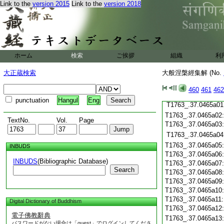
Link to the
version 2015
Link to the
version 2018
T1763_.37.0464c20
T1763_.37.0464c21
T1763_.37.0464c22
T1763_.37.0464c23
T1763_.37.0464c24
ホーム
検索
ご挨拶
組織
利
T1763_.37.0464c25
T1763_.37.0464c26
大正蔵検索
大般涅槃經集解 (No.
T1763_.37.0464c27
T1763_.37.0464c28
460
461
462
T1763_.37.0464c29
punctuation
Hangul
Eng
T1763_.37.0465a01
T1763_.37.0465a02
TextNo.
Vol.
Page
T1763_.37.0465a03
T1763_.37.0465a04
T1763_.37.0465a05
INBUDS
T1763_.37.0465a06
INBUDS
(Bibliographic Database)
T1763_.37.0465a07
Search
T1763_.37.0465a08
T1763_.37.0465a09
T1763_.37.0465a10
T1763_.37.0465a11
Digital Dictionary of Buddhism
T1763_.37.0465a12
電子佛教辭典
T1763_.37.0465a13
パスワードがない場合は「guest」でログインしてくださ