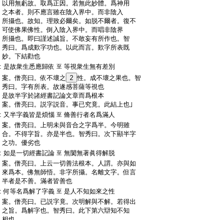
:
以用無虧故。取爲正因。若無此妙體。爲神用
:
之本者。則不應言雖在陰入界中。而非陰入
:
所攝也。故知。理致必爾矣。如脱不爾者。復不
:
可使佛果佛性。倒入陰入界中。而唱非陰界
:
所攝也。即曰謹述誠旨。不敢妄有所作也。智
:
秀曰。爲成歎字功也。以此而言。歎字所表既
:
妙。下結勸也
:
是故衆生悉應歸依
等視衆生無有差別
至
:
案。僧亮曰。依不壞之
2
性。成不壞之果也。智
:
秀曰。字有所表。故遂感菩薩等視也
:
是故半字於諸經書記論文章而爲根本
:
案。僧亮曰。説字説音。事已究竟。此結上也｣
:
又半字義皆是煩惱
脩善行者名爲滿人
至
:
案。僧亮曰。上明未與音合之字爲半。今明雖
:
合。不得字旨。亦是半也。智秀曰。次下顯半字
:
之功。優劣也
:
如是一切經書記論
無閡無著眞得解脱
至
:
案。僧亮曰。上云一切善法根本。人謂。亦與如
:
來爲本。佛無師悟。非字所攝。名離文字。但言
:
半者是不善。滿者皆善也
:
何等名爲解了字義
是人不知如來之性
至
:
案。僧亮曰。已説字竟。次明解與不解。若得出
:
之旨。爲解字也。智秀曰。此下第六辯知不知
:
相也