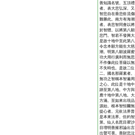
善知識名號。五頂禮
者。表大悲弘深。又
智悲自在垂悲俗流傷
難勝此。南方有海潮
者。表悲智同會以將
於智體。以將第八願
悲門。智若不發興大
是故十地中至此第八
令念本願方能生大慈
潮。明第八願波羅蜜
功大用行廣利而無思
不作像此位菩薩以無
不失時也。是故二位
二。國名那羅素者。
無功之智稱本智遍周
之心。此位是十地中
跡至第八地。中方與
應十地中第八地。大
方滿。至如來出現品
源始。根本智恒爾無
提心者。元依法界普
是本來法界。但約智
第。仙人名毘目瞿沙
目増明善摧邪論出言
出聲可畏。善財悲泣