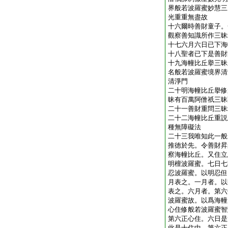
界般若波羅蜜妙慧三
光重重無盡故
十六爾時善財童子。
觀察善知識所作三昧
十七六月六日已下海
十八聖者已下是善財
十九海幢比丘擧三昧
名般若波羅蜜境界清
清淨門
二十明海幢比丘擧修
昧有百萬阿僧祇三昧
二十一善財重問三昧
二十二海幢比丘重説
種無障礙法
二十三我唯知此一般
推徳於先。令善財昇
察海幢比丘。又住立
明檀波羅蜜。七日七
忍波羅蜜。以明忍但
月表之。一月者。以
表之。六月者。第六
波羅蜜故。以爲海幢
心住修般若波羅蜜智
第六正心住。六日是
此是十住中。第六正