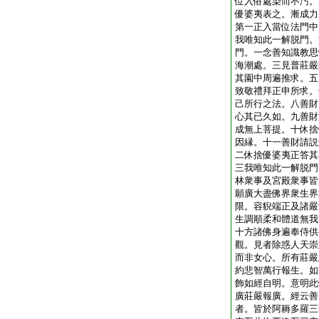
位入俗處染而不汚。
優婆夷表之。漸成力
第一正入當位法門中
我唯知此一解脱門。
門。一念善知識教思
海潮處。三見普莊嚴
其園中周遍推求。五
致敬禮拜正申所求。
己所行之法。八善財
心其已久如。九善財
成無上菩提。十休捨
因縁。十一善財請説
二休捨優婆夷正答其
三我唯知此一解脱門
林衆事及宮殿衆事皆
願廣大盡佛界衆生界
限。容貎端正及諸嚴
生調順柔和體道無我
十方諸佛身遍奉侍供
觀。見者除惑人天崇
而非女心。所有莊嚴
約悲智萬行報生。如
飾如經自明。意明此
廣莊嚴報廣。經云善
者。皆於阿耨多羅三