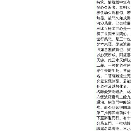
時求。解脱體中無有
發心久近者。意明大
界住劫久近相似。若
無盡。後問久如成佛
河沙爲量。已去唯佛
三比丘得出世心是一
得了世間出世間心。
世行慈悲。是三十也
梵本未譯。毘盧遮那
照如意無價寶也。寶
以妙寶所成。阿盧那
天佛。此云水天解脱
二義。一教化衆生使
衆生未離生死。菩薩
名。二菩薩雖達生死
究竟安隱無憂。若能
死衆生及以教化者。
名離憂安隱幢故。此
方便波羅蜜爲主餘九
通治。約位門中偏治
劣。而令悲智得圓滿
第二推徳昇進前位中
下至辭退而行。有十
分爲五門。一推徳於
識處名爲海潮。三示