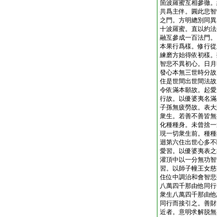
箇波羅蜜互相參徹。
共爲主伴。圓此悲智
之門。方明總別同異
十波羅蜜。直以約法
融互參成一百法門。
本果行爲樣。修行從
練磨方始得依初樣。
智悲不異初心。日月
發心本無三世時分故
住是世間出世間法故
令依滿本願故。起愛
行故。以優婆夷名滿
子孫無疲勞故。表大
衆生。若善不善皆無
化種種身。未曾捨一
現一切衆生前。種種
迴第六住出世心多不
愛習。以優婆夷表之
灌頂中以一分無功智
習。以師子幢王女慈
住位中調治和會智悲
八萬四千那由他同行
衆生八萬四千那由他
同行而接引之。善財
近者。意明求解脱無