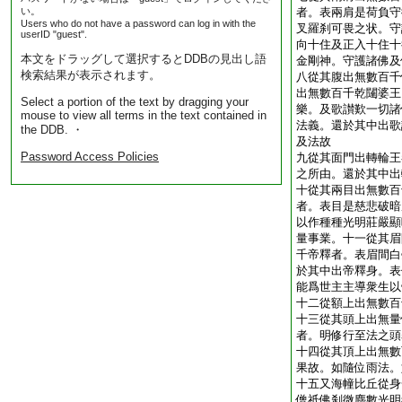
い。
者。表兩肩是荷負守
Users who do not have a password can log in with the
叉羅刹可畏之状。守
userID "guest".
向十住及正入十住十
本文をドラッグして選択するとDDBの見出し語
金剛神。守護諸佛及
検索結果が表示されます。
八從其腹出無數百千
出無數百千乾闥婆王
Select a portion of the text by dragging your
樂。及歌讃歎一切諸
mouse to view all terms in the text contained in
法義。還於其中出歌
the DDB. ・
及法故
Password Access Policies
九從其面門出轉輪王
之所由。還於其中出
十從其兩目出無數百
者。表目是慈悲破暗
以作種種光明莊嚴顯
量事業。十一從其眉
千帝釋者。表眉間白
於其中出帝釋身。表
能爲世主主導衆生以
十二從額上出無數百
十三從其頭上出無量
者。明修行至法之頭
十四從其頂上出無數
果故。如隨位雨法。
十五又海幢比丘從身
僧祇佛刹微塵數光明