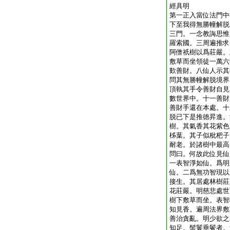
經具明
第一正入當位法門中
下至我得無勝幢解脱
三門。一念教誨思惟
羅索國。三周遍推求
阿僧祇樹以爲莊嚴。
敷草而坐領徒一萬六
歎善財。八仙人示其
問其無勝幢解脱境界
頂執其手令善財自見
數世界中。十一善財
善財手還在本處。十
脱已下是推徳昇進。
樹。其氣香其花紫色
柹葉。其子似枇杷子
耐老。於諸樹中最高
問曰。何故此位見仙
一表智淨如仙。爲明
仙。二爲無功智現以
接生。其居處林樹莊
花莊嚴。明慈悲處世
樹下敷草而坐。表智
知見香。遍周法界敷
善治貪亂。明少欲之
知足。髻鬟垂鬢者。