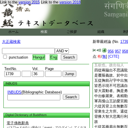
Link to the
version 2015
Link to the
version 2018
足下出無數百千億長
十方者。表足是所行
爲長者居士婆羅門是
二從兩膝出無數百千
悉聰慧者。以兩膝是
所由。膝還出清淨王
ホーム
検索
ご挨拶
組織
利
在。刹帝利者。是王
也。表智隨生死自在
大正蔵検索
新華嚴經論 (No.
173
明白萬法故。種種色
是智中之行故。以義
956
957
958
衆生數無量仙人者。
点:
有
/
無
]
[CITE]
punctuation
Hangul
Eng
之境。表以智幻生同
五欲也。故出仙人
TextNo.
Vol.
Page
四從兩脇出不思議龍
是覆蔭義故。於中出
五從胸前卍字中出無
INBUDS
皆悉示現不可思議自
皆大震動者。胸是勇
INBUDS
(Bibliographic Database)
中出修羅衆。表精勤
Search
軍高慢山王諂愛宮殿
六從其背上出無數百
背衆生之方所。還從
Digital Dictionary of Buddhism
背佛大智大悲萬行利
故
電子佛教辭典
七從其兩肩出無數百
パスワードがない場合は「guest」でログインしてくださ