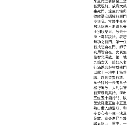
來至此位要修至三空
智慧現前。成廣大慈
生死門。達生死性與
得離憂安隱幢解脱門
空無我。常於生死有
居退位設不退還凡夫
土別欣樂果。故云十
座上爲我説法。表悲
無功之智門。第十住
智成悲自在門。師子
功用智自在。女表無
住智悲滿故。第十地
九箇女天一箇如來妻
行滿以悲起智成佛門
以此十一地中十箇善
識。以具普賢行故。
童子師居士長者童子
極行遍故。大約以智
智齊發爲其始。學出
五位五十箇行門。以
箇波羅蜜五位中五重
熟出世入纒逆順。和
令發心者不住一法及
足故。意令進昇至於
諸五位五十重中。一