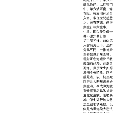
餘九爲伴。以約智門
中。第六波羅蜜。偏
在障。得寂用神通自
入俗。常住世間慈悲
之。雖有慈悲。但得
衆生行等衆生事。一
生故。即以後位俗士
眞不證知眞行俗
第二明昇進。前位第
入智慧海已下。至辭
分爲五門。一推徳於
擧善知識所居園林。
善財正念海幢比丘教
義如前已釋。住處名
死海。廣度衆生如應
海潮不失時故。以所
莊嚴者。以一切生死
以行此大悲無盡無邊
衆生海。令成佛海故
有優婆夷名爲休捨者
遍化衆生故。優婆夷
地中第七遠行地大慈
之至彼地功熟故。以
位是出世無染大悲法