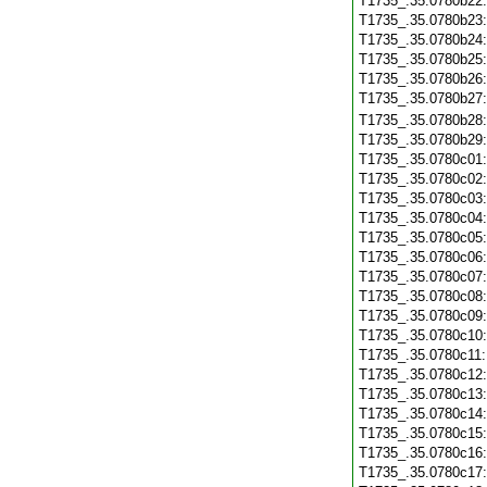
T1735_.35.0780b22
T1735_.35.0780b23
T1735_.35.0780b24
T1735_.35.0780b25
T1735_.35.0780b26
T1735_.35.0780b27
T1735_.35.0780b28
T1735_.35.0780b29
T1735_.35.0780c01
T1735_.35.0780c02
T1735_.35.0780c03
T1735_.35.0780c04
T1735_.35.0780c05
T1735_.35.0780c06
T1735_.35.0780c07
T1735_.35.0780c08
T1735_.35.0780c09
T1735_.35.0780c10
T1735_.35.0780c11
T1735_.35.0780c12
T1735_.35.0780c13
T1735_.35.0780c14
T1735_.35.0780c15
T1735_.35.0780c16
T1735_.35.0780c17