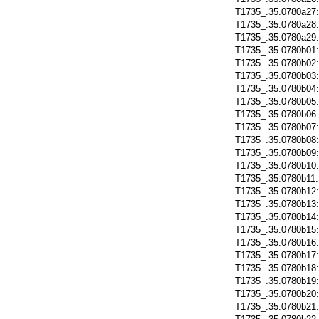
T1735_.35.0780a27
T1735_.35.0780a28
T1735_.35.0780a29
T1735_.35.0780b01
T1735_.35.0780b02
T1735_.35.0780b03
T1735_.35.0780b04
T1735_.35.0780b05
T1735_.35.0780b06
T1735_.35.0780b07
T1735_.35.0780b08
T1735_.35.0780b09
T1735_.35.0780b10
T1735_.35.0780b11
T1735_.35.0780b12
T1735_.35.0780b13
T1735_.35.0780b14
T1735_.35.0780b15
T1735_.35.0780b16
T1735_.35.0780b17
T1735_.35.0780b18
T1735_.35.0780b19
T1735_.35.0780b20
T1735_.35.0780b21