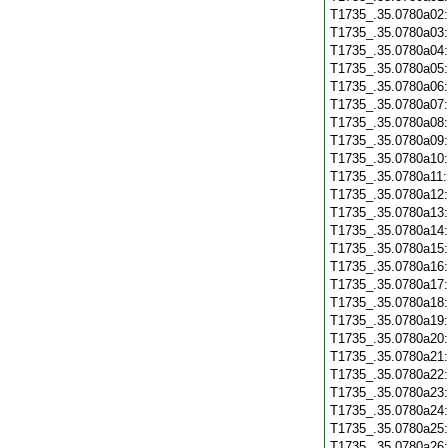
T1735_.35.0780a02
T1735_.35.0780a03
T1735_.35.0780a04
T1735_.35.0780a05
T1735_.35.0780a06
T1735_.35.0780a07
T1735_.35.0780a08
T1735_.35.0780a09
T1735_.35.0780a10
T1735_.35.0780a11
T1735_.35.0780a12
T1735_.35.0780a13
T1735_.35.0780a14
T1735_.35.0780a15
T1735_.35.0780a16
T1735_.35.0780a17
T1735_.35.0780a18
T1735_.35.0780a19
T1735_.35.0780a20
T1735_.35.0780a21
T1735_.35.0780a22
T1735_.35.0780a23
T1735_.35.0780a24
T1735_.35.0780a25
T1735_.35.0780a26