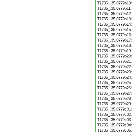
T1735_.35.0779b10
T1735_.35.0779b11
T1735_.35.0779b12
T1735_.35.0779b13
T1735_.35.0779b14
T1735_.35.0779b15
T1735_.35.0779b16
T1735_.35.0779b17
T1735_.35.0779b18
T1735_.35.0779b19
T1735_.35.0779b20
T1735_.35.0779b21
T1735_.35.0779b22
T1735_.35.0779b23
T1735_.35.0779b24
T1735_.35.0779b25
T1735_.35.0779b26
T1735_.35.0779b27
T1735_.35.0779b28
T1735_.35.0779b29
T1735_.35.0779c01
T1735_.35.0779c02
T1735_.35.0779c03
T1735_.35.0779c04
T1735_.35.0779c05