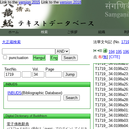
T1719_.34.0198a09
Link to the
version 2015
Link to the
version 2018
T1719_.34.0198a10
T1719_.34.0198a11
T1719_.34.0198a12
T1719_.34.0198a13
T1719_.34.0198a14
ホーム
検索
ご挨拶
組織
利
T1719_.34.0198a15
T1719_.34.0198a16
大正蔵検索
法華文句記 (No.
171
T1719_.34.0198a17
T1719_.34.0198a18
194
195
196
T1719_.34.0198a19
点:
有
/
無
]
[CITE]
punctuation
Hangul
Eng
T1719_.34.0198a20
T1719_.34.0198a21
T1719_.34.0198a22
TextNo.
Vol.
Page
T1719_.34.0198a23
T1719_.34.0198a24
T1719_.34.0198a25
INBUDS
T1719_.34.0198a26
INBUDS
(Bibliographic Database)
T1719_.34.0198a27
Search
T1719_.34.0198a28
T1719_.34.0198a29
T1719_.34.0198b01
T1719_.34.0198b02
Digital Dictionary of Buddhism
T1719_.34.0198b03
電子佛教辭典
T1719_.34.0198b04
パスワードがない場合は「guest」でログインしてくださ