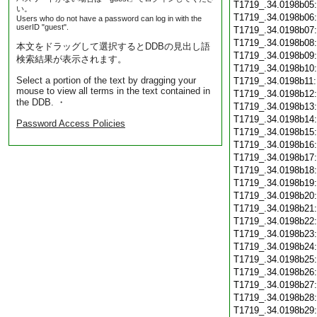
T1719_.34.0198b05
い。
T1719_.34.0198b06
Users who do not have a password can log in with the
userID "guest".
T1719_.34.0198b07
T1719_.34.0198b08
本文をドラッグして選択するとDDBの見出し語
T1719_.34.0198b09
検索結果が表示されます。
T1719_.34.0198b10
Select a portion of the text by dragging your
T1719_.34.0198b11
mouse to view all terms in the text contained in
T1719_.34.0198b12
the DDB. ・
T1719_.34.0198b13
T1719_.34.0198b14
Password Access Policies
T1719_.34.0198b15
T1719_.34.0198b16
T1719_.34.0198b17
T1719_.34.0198b18
T1719_.34.0198b19
T1719_.34.0198b20
T1719_.34.0198b21
T1719_.34.0198b22
T1719_.34.0198b23
T1719_.34.0198b24
T1719_.34.0198b25
T1719_.34.0198b26
T1719_.34.0198b27
T1719_.34.0198b28
T1719_.34.0198b29