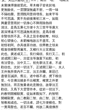
及。夫山川谿谷
1
:
未嘗揀擇攘彼受此。草木種子皆依於地
:
更無餘依。一雲靉靆無處不密。一雨一味
:
不隔枯榮。普潤既同普得増長。如來平等
:
不可思議。實不先頓後漸初三末一。如龍
:
興慶雲普雨於一切身心不降雨除熱得
:
清涼。是爲五乘七方便十方三世平等廣大
:
甚深博遠不可思議無有差別。是爲非横
:
非豎領所不及。不及之旨非都頓奪。特以
:
初心望後心。未窮極地故云不盡耳。又
:
初悟初阿。亦具後茶功徳。但齊教之領未
:
暇進領横豎周遍耳。又權行大士宜應如
:
此也。廣述成又二。長行偈頌。長行又二。初
:
述成開三顯一。次從汝等迦葉下結歎。初
:
有法譬合。法中又二。初先擧法王者。不虚
:
勸信也。次於一切法下。正述開三顯一。夫人
:
王外無所畏内不二言。法王亦爾。衆惡已
:
盡發言誠諦。舊云。述中根不虚。奬下根信
:
受。今言佛法雖多不出權實。權實之外更
:
無別法。而言無量者此意難信。故擧法王
:
勸信。又爲下大雲譬作本。從於一切法下。
:
約教明開權顯實。從如來觀知下。約智明
:
開權顯實。由二教顯二智。由二智。説二教。
:
智教相成也。一切法者。謂七方便横也。對
:
一實爲豎也。若言不爾。何故二萬億佛所