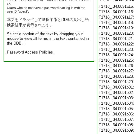
い。
T1718_.34.0091a15
Users who do not have a password can log in with the
userID "guest".
T1718_.34.0091a16
T1718_.34.0091a17
本文をドラッグして選択するとDDBの見出し語
T1718_.34.0091a18
検索結果が表示されます。
T1718_.34.0091a19
T1718_.34.0091a20
Select a portion of the text by dragging your
mouse to view all terms in the text contained in
T1718_.34.0091a21
the DDB. ・
T1718_.34.0091a22
T1718_.34.0091a23
Password Access Policies
T1718_.34.0091a24
T1718_.34.0091a25
T1718_.34.0091a26
T1718_.34.0091a27
T1718_.34.0091a28
T1718_.34.0091a29
T1718_.34.0091b01
T1718_.34.0091b02
T1718_.34.0091b03
T1718_.34.0091b04
T1718_.34.0091b05
T1718_.34.0091b06
T1718_.34.0091b07
T1718_.34.0091b08
T1718_.34.0091b09