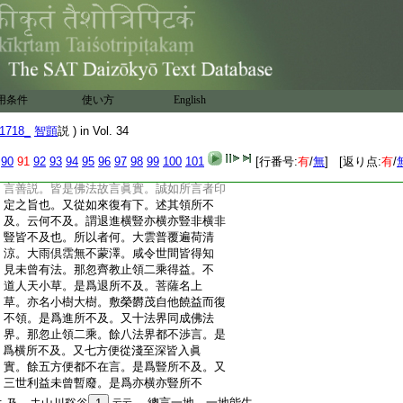
:
實功徳。備述其領權領實。明文在此。十三
:
偈止是二乘齊教荷恩。教作人譬是佛權功
:
徳耳。今言都述其周遍領解。始天性結縁。中
:
間追誘。終於付財。自微自著無量無邊諸
:
恩徳也。其文爲二。一略述成。二廣述成。略述
:
又二。一雙述善哉。二領所不及。雙述者。一
用条件
使い方
English
:
善哉述其兩處領實。一善哉述其兩處領
:
權。善説如來眞實功徳者。眞實是述實。功
1718_
智顗
説 ) in Vol. 34
:
徳是述權。又華嚴之擬宜領實也。三藏之誘
:
引領權也。方等之體信。般若之領教。倶領
90
91
92
93
94
95
96
97
98
99
100
101
[行番号:
有
/
無
] [返り点:
有
/
:
權實也。法華之付財專論實也。辭致曲巧故
:
言善説。皆是佛法故言眞實。誠如所言者印
:
定之旨也。又從如來復有下。述其領所不
:
及。云何不及。謂退進横豎亦横亦豎非横非
:
豎皆不及也。所以者何。大雲普覆遍荷清
:
涼。大雨倶霑無不蒙澤。咸令世間皆得知
:
見未曾有法。那忽齊教止領二乘得益。不
:
道人天小草。是爲退所不及。菩薩名上
:
草。亦名小樹大樹。敷榮欝茂自他饒益而復
:
不領。是爲進所不及。又十法界同成佛法
:
界。那忽止領二乘。餘八法界都不渉言。是
:
爲横所不及。又七方便從淺至深皆入眞
:
實。餘五方便都不在言。是爲豎所不及。又
:
三世利益未曾暫廢。是爲亦横亦豎所不
:
。總言一地。一地能生
云云