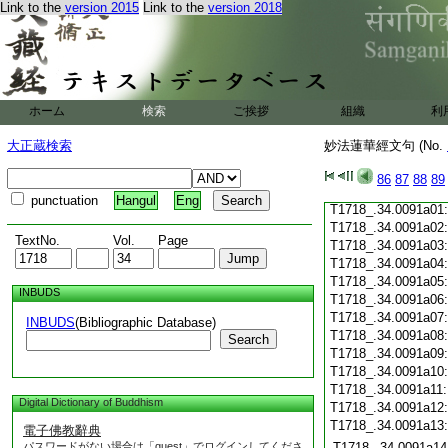
Link to the
version 2015
Link to the
version 2018
T1718_.34.0090c19
T1718_.34.0090c20
T1718_.34.0090c21
T1718_.34.0090c22
T1718_.34.0090c23
T1718_.34.0090c24
ホーム
検索
ご挨拶
組織
利
T1718_.34.0090c25
T1718_.34.0090c26
大正蔵検索
妙法蓮華經文句 (No.
T1718_.34.0090c27
T1718_.34.0090c28
86
87
88
89
T1718_.34.0090c29
punctuation
Hangul
Eng
T1718_.34.0091a01
T1718_.34.0091a02
TextNo.
Vol.
Page
T1718_.34.0091a03
T1718_.34.0091a04
T1718_.34.0091a05
INBUDS
T1718_.34.0091a06
T1718_.34.0091a07
INBUDS
(Bibliographic Database)
T1718_.34.0091a08
Search
T1718_.34.0091a09
T1718_.34.0091a10
T1718_.34.0091a11
Digital Dictionary of Buddhism
T1718_.34.0091a12
T1718_.34.0091a13
電子佛教辭典
パスワードがない場合は「guest」でログインしてくださ
T1718_.34.0091a14