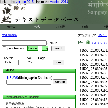
Link to the
version 2015
Link to the
version 2018
T1509_.25.0308c19
T1509_.25.0308c20
T1509_.25.0308c21
T1509_.25.0308c22
T1509_.25.0308c23
T1509_.25.0308c24
ホーム
検索
ご挨拶
組織
利
T1509_.25.0308c25
T1509_.25.0308c26
大正蔵検索
大智度論 (No.
1509_
T1509_.25.0308c27
T1509_.25.0308c28
304
305
306
T1509_.25.0308c29
punctuation
Hangul
Eng
T1509_.25.0309a01
T1509_.25.0309a02
TextNo.
Vol.
Page
T1509_.25.0309a03
T1509_.25.0309a04
T1509_.25.0309a05
INBUDS
T1509_.25.0309a06
T1509_.25.0309a07
INBUDS
(Bibliographic Database)
Search
T1509_.25.0309a08
T1509_.25.0309a09
T1509_.25.0309a10
T1509_.25.0309a11
Digital Dictionary of Buddhism
T1509_.25.0309a12
電子佛教辭典
T1509_.25.0309a13
パスワードがない場合は「guest」でログインしてくださ