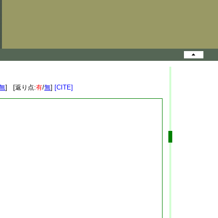
無
] [返り点:
有
/
無
]
[CITE]