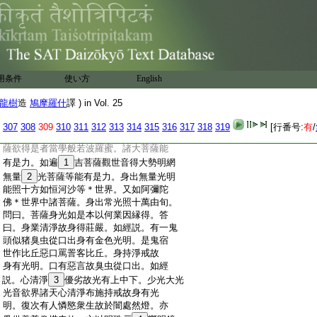
:
以是故言欲得是者當學般若波羅蜜
:
＊
經
十方如恒河沙等諸＊世界中間闇處日月
:
所不照。欲持光明普照
28
者。當學般若波羅蜜」
:
＊
論
菩薩從兜率天上欲降神母胎。爾時身
:
放光明遍照一切＊世界及世間幽冥之處。次
:
後生時光明遍照亦復如是。初成道時轉法
用条件
使い方
English
:
輪時般涅槃時放大光明皆亦如是。及於
:
餘時現大神通放大光明。如欲説般若波
龍樹
造
鳩摩羅什
譯 ) in Vol. 25
:
羅蜜時。現大神通以大光明遍照世間幽
:
冥之處。如是比處處經中説神通光明。問
307
308
309
310
311
312
313
314
315
316
317
318
319
[行番号:
有
/
:
曰。此是佛力何以
29
故説菩薩。答曰。今言菩
:
薩欲得是者當學般若波羅蜜。諸大菩薩能
:
有是力。如遍
1
吉菩薩觀世音得大勢明網
:
無量
2
光菩薩等能有是力。身出無量光明
:
能照十方如恒河沙等＊世界。又如阿彌陀
:
佛＊世界中諸菩薩。身出常光照十萬由旬。
:
問曰。菩薩身光如是本以何業因縁得。答
:
曰。身業清淨故身得莊嚴。如經説。有一鬼
:
頭似猪臭虫從口出身有金色光明。是鬼宿
:
世作比丘惡口罵詈客比丘。身持淨戒故
:
身有光明。口有惡言故臭虫從口出。如經
:
説。心清淨
3
優劣故光有上中下。少光大光
:
光音欲界諸天心清淨布施持戒故身有光
:
明。復次有人憐愍衆生故於闇處然燈。亦