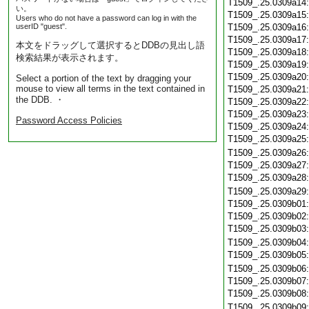
T1509_.25.0309a14
い。
T1509_.25.0309a15
Users who do not have a password can log in with the
userID "guest".
T1509_.25.0309a16
T1509_.25.0309a17
本文をドラッグして選択するとDDBの見出し語
T1509_.25.0309a18
検索結果が表示されます。
T1509_.25.0309a19
T1509_.25.0309a20
Select a portion of the text by dragging your
mouse to view all terms in the text contained in
T1509_.25.0309a21
the DDB. ・
T1509_.25.0309a22
T1509_.25.0309a23
Password Access Policies
T1509_.25.0309a24
T1509_.25.0309a25
T1509_.25.0309a26
T1509_.25.0309a27
T1509_.25.0309a28
T1509_.25.0309a29
T1509_.25.0309b01
T1509_.25.0309b02
T1509_.25.0309b03
T1509_.25.0309b04
T1509_.25.0309b05
T1509_.25.0309b06
T1509_.25.0309b07
T1509_.25.0309b08
T1509_.25.0309b09