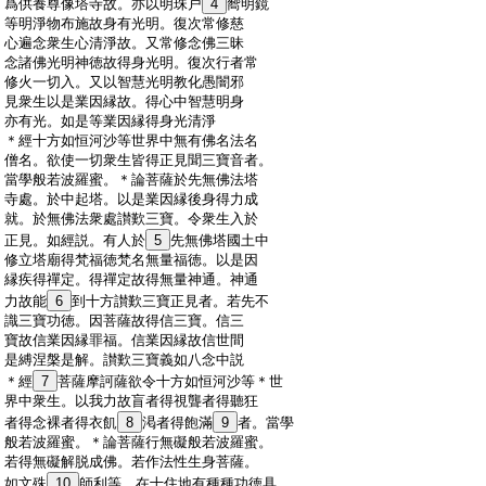
:
爲供養尊像塔寺故。亦以明珠戸
4
嚮明鏡
:
等明淨物布施故身有光明。復次常修慈
:
心遍念衆生心清淨故。又常修念佛三昧
:
念諸佛光明神徳故得身光明。復次行者常
:
修火一切入。又以智慧光明教化愚闇邪
:
見衆生以是業因縁故。得心中智慧明身
:
亦有光。如是等業因縁得身光清淨
:
＊
經
十方如恒河沙等世界中無有佛名法名
:
僧名。欲使一切衆生皆得正見聞三寶音者。
:
當學般若波羅蜜。＊
論
菩薩於先無佛法塔
:
寺處。於中起塔。以是業因縁後身得力成
:
就。於無佛法衆處讃歎三寶。令衆生入於
:
正見。如經説。有人於
5
先無佛塔國土中
:
修立塔廟得梵福徳梵名無量福徳。以是因
:
縁疾得禪定。得禪定故得無量神通。神通
:
力故能
6
到十方讃歎三寶正見者。若先不
:
識三寶功徳。因菩薩故得信三寶。信三
:
寶故信業因縁罪福。信業因縁故信世間
:
是縛涅槃是解。讃歎三寶義如八念中説
:
＊
經
7
菩薩摩訶薩欲令十方如恒河沙等＊世
:
界中衆生。以我力故盲者得視聾者得聽狂
:
者得念裸者得衣飢
8
渇者得飽滿
9
者。當學
:
般若波羅蜜。＊
論
菩薩行無礙般若波羅蜜。
:
若得無礙解脱成佛。若作法性生身菩薩。
:
如文殊
10
師利等。在十住地有種種功徳具