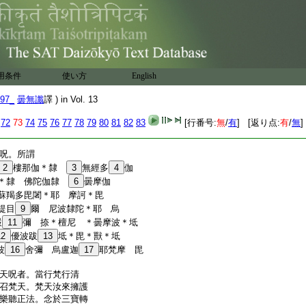
法生良藥想。於聽法者
如來所生善友想。於正法中生
正法時。其處四邊各一
波旬白佛言。世尊。若佛
呪。其身清淨我當擁
慧神通力故捨於魔業。
是法處。我當化身親
用条件
使い方
English
善哉。波旬。汝若能得如
97_
曇無讖
譯 ) in Vol. 13
當獲得如是等法。善男
72
73
74
75
76
77
78
79
80
81
82
83
[行番号:
無
/
有
] [返り点:
有
/
無
]
呪。所謂
2
樓那伽＊隸
3
無經多
4
伽
＊隸 佛陀伽隸
6
曇摩伽
蘇羯多毘闍＊耶 摩訶＊毘
提目
9
爾 尼波隸陀＊耶 烏
嚴
11
彌 捺＊檀尼 ＊曇摩波＊坻
12
優波跋
13
坻＊毘＊獸＊坻
波
16
舍彌 烏盧迦
17
耶梵摩 毘
天呪者。當行梵行清
召梵天。梵天汝來擁護
樂聽正法。念於三寶轉