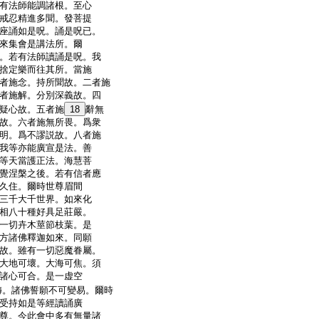
有法師能調諸根。至心
戒忍精進多聞。發菩提
座誦如是呪。誦是呪已。
來集會是講法所。爾
。若有法師讀誦是呪。我
捨定樂而往其所。當施
者施念。持所聞故。二者施
者施解。分別深義故。四
疑心故。五者施
18
辭無
故。六者施無所畏。爲衆
明。爲不謬説故。八者施
我等亦能廣宣是法。善
等天當護正法。海慧菩
覺涅槃之後。若有信者應
久住。爾時世尊眉間
三千大千世界。如來化
相八十種好具足莊嚴。
一切卉木莖節枝葉。是
方諸佛釋迦如來。同願
故。雖有一切惡魔眷屬。
大地可壞。大海可焦。須
諸心可合。是一虚空
轉。諸佛誓願不可變易。爾時
受持如是等經讀誦廣
尊。今此會中多有無量諸