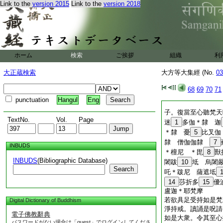
身生醫師想。於所説
Link to the
version 2015
Link to the
version 2018
生
53
疾苦想。於
常恒想。若能如是説
由旬魔不能到。時魔
弟子有能讀誦如是神
護不作魔業。我以海
ホーム
検索
ご挨拶
隨有國土城邑村落説
組織
利
往聽受。佛言。善哉
大正蔵検索
大方等大集經 (No.
03
是心者則壞魔業。亦
68
69
70
71
punctuation
Hangul
Eng
子。復當至心聽梵天
TextNo.
Vol.
Page
迷
1
多伽＊隸 迦
＊隸 憂
5
比叉伽
隸 僧伽伽隸
7
INBUDS
＊檀尼 ＊毘
8
獸
INBUDS
(Bibliographic Database)
闍跋
10
坻 烏闍
Search
吒＊跋尼 薩遮坻
14
莎折多
15
優
盧迦＊耶梵摩
若欲具足受持如是梵
Digital Dictionary of Buddhism
淨持戒。讀誦是呪請
電子佛教辭典
如是大衆。令其至心
パスワードがない場合は「guest」でログインしてくださ