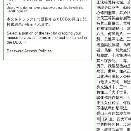
正法輪護持法城。若
い。
淨護身口意等。勤修
Users who do not have a password can log in with the
userID "guest".
心修四無量。昇於法
梵天王等與諸眷屬悉
本文をドラッグして選択するとDDBの見出し語
時梵王白佛言。世尊
検索結果が表示されます。
在初禪聞是呪已。當
Select a portion of the text by dragging your
八法。何等爲八。一
mouse to view all terms in the text contained in
慧。思惟深法故。三
the DDB. ・
者施樂説無礙。爲壞
礙。爲解一切衆生語
Password Access Policies
無勝故。七者施法光
其不謬授記。世尊。
男子。我涅槃後如是
薩言。世尊。如來正
以此法付囑其人令得
白毫放大光明。遍照
身充滿其中。三十二
數如三千大千世界。
諸化佛同作是言。十
正法久住於世。何以
不能破壞如是等法。
彌山王可碎如塵衆生
可
19
畫。四大可
世尊即告阿難。汝當
説。海慧菩薩言。世