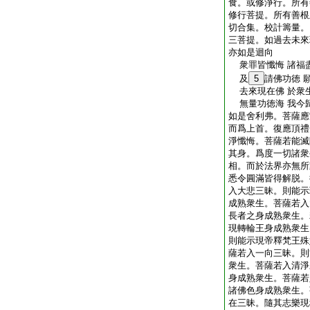
食。或修淨行。所有
修行菩提。所有善根
切合集。校計籌量。
三菩提。如過去未來
亦如是迴向
衆罪皆懺悔 諸福
及
5
請佛功徳 
去來現在佛 於衆
無量功徳海 我今
如是舍利弗。菩薩應
而爲上首。復應頂禮
淨懺悔。菩薩若能滅
其身。爲度一切諸衆
相。而於法界亦無所
悉令圓滿皆得解脱。
入大悲三昧。則能示
成熟衆生。菩薩若入
長者之身成熟衆生。
現轉輪王身成熟衆生
則能示現帝釋梵王殊
薩若入一向三昧。則
衆生。菩薩若入清淨
身成熟衆生。菩薩若
諸佛色身成熟衆生。
在三昧。隨其志樂現