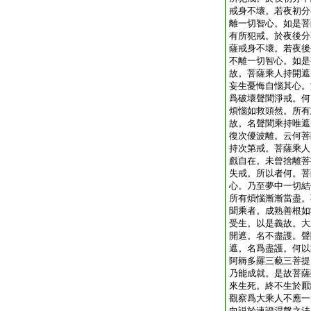
戒身不壞。若夜初分
離一切智心。如是菩
有所犯戒。於夜後分
薩戒身不壞。若夜後
不離一切智心。如是
故。菩薩乘人持開遮
妄生憂悔自惱其心。
爲破壞聲聞淨戒。何
煩惱如救頭然。所有
故。名聲聞乘持唯遮
復次優波離。云何菩
持次第戒。菩薩乘人
戲自在。未曾捨離菩
失戒。所以者何。菩
心。乃至夢中一切結
所有煩惱漸漸當盡。
聞乘者。成熟善根如
受生。以是義故。大
開遮。名不盡護。聲
遮。名爲盡護。何以
阿耨多羅三藐三菩提
乃能成就。是故菩薩
來生死。終不生於厭
觀察爲大乘人不應一
向説於速證涅槃之法