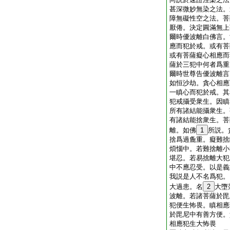
甚深微妙無染之法。
障無礙性空之法。菩
厭倦。決定圓滿無上
爾時優波離白佛言。
應而犯於戒。或有菩
或有菩薩癡心相應而
薩於三犯中何者爲重
爾時世尊告優波離言
如恒沙劫。貪心相應
一瞋心而犯於戒。其
犯戒攝受衆生。因瞋
所有諸結能攝衆生。
有諸結能捨衆生。菩
離。如佛
1
所説。
捨爲過麁重。癡難捨
煩惱中。若難捨離小
堪忍。若易捨離大犯
中不應忍受。以是義
我説是人不名爲犯。
大過患。名
2
大墮
波離。若諸菩薩於毘
犯便生怖畏。瞋相應
於毘尼中有善方便。
相應犯生大怖畏