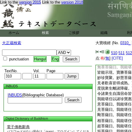
Link to the
version 2015
Link to the
version 2018
力菩薩曰。我能堪任
諍論菩薩曰。我能堪
賢吉祥菩薩曰。我能
惱。月光菩薩曰。我
樂。日光菩薩曰。我
者令得成熟。無垢菩
ホーム
検索
ご挨拶
組織
利
生所有志樂皆得圓滿
任度脱一切下劣衆生
大正蔵検索
大寶積經 (No.
0310_
任攝受衆生稱讃利益
任隨順種種勝解衆生
510
511
512
曰。我能堪任恒以正
点:
有
/
無
]
[CITE]
punctuation
Hangul
Eng
曰。我能堪任爲諸衆
無畏菩薩曰。我能堪
TextNo.
Vol.
Page
皆能示現。寶勝菩薩
妙珍寶聚。妙慧菩薩
見者歡喜皆得成熟。
INBUDS
度脱衆生離諸障礙。
令諸衆生自識宿命皆
INBUDS
(Bibliographic Database)
我能堪任以諸珍寶惠
Search
意菩薩曰。我能堪任
見菩薩曰。我能堪任
剛菩薩曰。我能堪任
Digital Dictionary of Buddhism
相菩薩曰。我能堪任
超菩薩曰。我能堪任
電子佛教辭典
垢菩薩曰。我能堪任
パスワードがない場合は「guest」でログインしてくださ