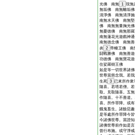
光佛 南無
1
現無
無垢佛 南無離垢佛
清淨佛 南無清淨施
南無水天佛 南無堅
佛 南無無量掬光佛
無憂徳佛 南無那羅
南無蓮花光遊戲神通
南無徳念佛 南無善
炎
2
帝幢王佛 南
鬪戰勝佛 南無善遊
功徳佛 南無寶花遊
住娑羅樹王佛
如是等一切世界諸佛
世尊當慈念我。若我
生死
3
已來所作衆
隨喜。若塔若僧。若
取。見取隨喜。五無
作隨喜。十不善道。
喜。所作罪障。或有
餓鬼畜生。諸餘惡趣
是等處所作罪障今皆
今諸佛世尊。當證知
諸佛世尊前作如是言
曾行布施。或守淨戒