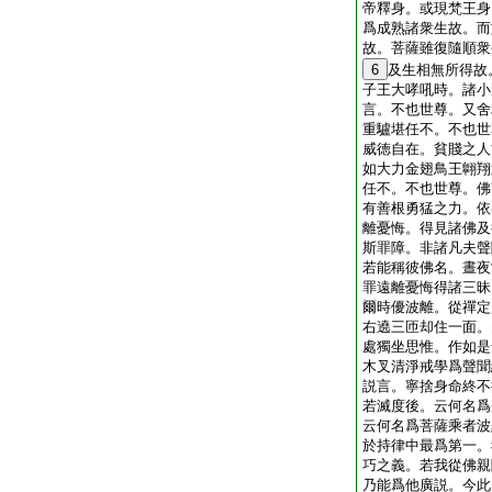
帝釋身。或現梵王身
爲成熟諸衆生故。而
故。菩薩雖復隨順衆
6
及生相無所得故
子王大哮吼時。諸小
言。不也世尊。又舍
重驢堪任不。不也世
威徳自在。貧賤之人
如大力金翅鳥王翺翔
任不。不也世尊。佛
有善根勇猛之力。依
離憂悔。得見諸佛及
斯罪障。非諸凡夫聲
若能稱彼佛名。晝夜
罪遠離憂悔得諸三昧
爾時優波離。從禪定
右遶三匝却住一面。
處獨坐思惟。作如是
木叉清淨戒學爲聲聞
説言。寧捨身命終不
若滅度後。云何名爲
云何名爲菩薩乘者波
於持律中最爲第一。
巧之義。若我從佛親
乃能爲他廣説。今此