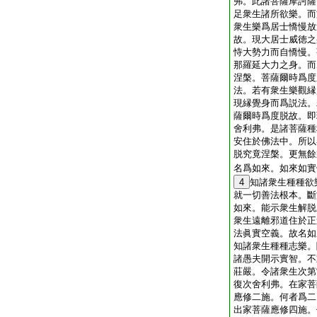
弗。此諸菩薩摩訶薩
足衆生諸所欲樂。而
衆生樂爲居士憍慢放
故。現大居士威徳之
恃大勢力而自憍慢。
那羅延大力之身。而
涅槃。菩薩爾時爲度
法。若有衆生樂觀縁
現縁覺身而爲説法。
薩爾時爲度脱故。即
舍利弗。是諸菩薩種
安住於佛法中。所以
脱究竟涅槃。更無餘
名爲如來。如來如實
4
知諸衆生種種欲
就一切善法根本。斷
如來。能示衆生解脱
衆生遠離邪道住於正
法眞實空義。故名如
知諸衆生種種志樂。
諸愚夫開示實智。不
莊嚴。令諸衆生次第
復次舍利弗。在家菩
應修二施。何者爲二
出家菩薩應修四施。