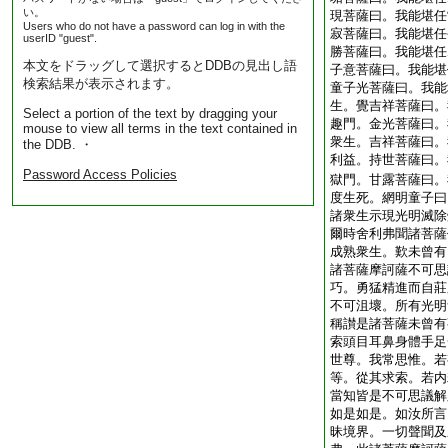
い。
現菩薩曰。我能堪任
Users who do not have a password can log in with the
寂菩薩曰。我能堪任
userID "guest".
勝菩薩曰。我能堪任
本文をドラッグして選択するとDDBの見出し語
子意菩薩曰。我能堪
検索結果が表示されます。
童子光菩薩曰。我能
生。覺吉祥菩薩曰。
Select a portion of the text by dragging your
趣門。金光菩薩曰。
mouse to view all terms in the text contained in
衆生。吉祥菩薩曰。
the DDB. ・
利益。持世菩薩曰。
Password Access Policies
獄門。甘露菩薩曰。
度生死。網明童子曰
諸衆生示現光明滅除
爾時舍利弗聞諸菩薩
成熟衆生。歎未曾有
諸菩薩摩訶薩不可思
巧。勇猛精進而自莊
不可沮壞。所有光明
稱讃是諸菩薩未曾有
索頭目耳鼻身體手足
世尊。我常思惟。若
等。從其求索。若内
當知皆是不可思議解
如是如是。如汝所言
昧境界。一切聲聞及