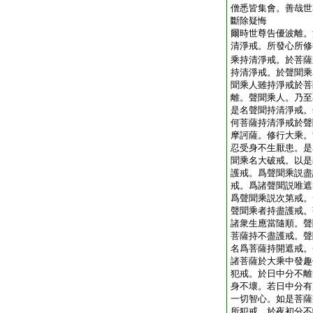
僧悉皆集會。善哉世
斷除疑悔
爾時世尊告優波離。
清淨戒。所發心所修
乘持清淨戒。於菩薩
持清淨戒。於聲聞乘
聞乘人雖持淨戒於菩
離。聲聞乘人。乃至
是名聲聞持清淨戒。
何菩薩持清淨戒於聲
摩訶薩。修行大乘。
忍受身不生厭患。是
聞乘名大破戒。以是
護戒。爲聲聞乘説盡
戒。爲諸聲聞説唯遮
爲聲聞乘説次第戒。
聲聞乘者持盡護戒。
諸衆生應當隨順。聲
菩薩持不盡護戒。聲
名爲菩薩持開遮戒。
諸菩薩於大乘中發趣
犯戒。於日中分不離
身不壞。若日中分有
一切智心。如是菩薩
所犯戒。於夜初分不