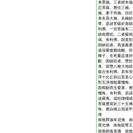
者墨施。三者經本施
忍菩薩。應住三施。
施。妻子布施。頭目
者名爲大施。名極妙
尊。是諸菩薩於貪瞋
利弗。一切菩薩有二
瞋相應犯。二者癡相
戒。舍利弗。因貪犯
因瞋犯者。爲過麁重
過深重復難捨離。所
種子。生死蔓莚連持
斷。因瞋犯者。墮於
者。當墮八種大地獄
復次舍利弗。若有菩
淨十比丘前以質直心
對五淨僧殷重懺悔。
因相顧而生愛著。應
懺悔。舍利弗。若諸
波羅夷。或犯僧殘戒
菩薩應當於三十五佛
悔。應自稱云我某甲
僧
南無釋迦牟尼佛 南
寶光佛 南無龍尊王
南無精進喜佛 南無