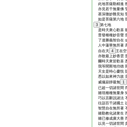
此地菩薩勤精進 
亦見若干無量佛 
甚深微妙難見知 
如是菩薩第六地 
3
第七地
是時天衆心歡喜 
普發種種妙音聲 
了達勝義智自在 
人中蓮華無所著 
自在天
4
王在空
亦散最上妙香雲 
爾時天衆皆歡喜 
我等聞斯地功徳 
天女是時心慶悦 
悉以如來神力故 
威儀寂靜最無
1
已超一切諸世間 
雖現種種無量身 
巧以言辭説諸法 
往詣百千諸國土 
智慧自在無所著 
雖勤教化諸衆生 
雖已修成廣大善 
以見一切諸世間 