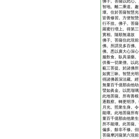
佛子。菩薩以此心。
智地。離二乘道。趣
壞。住於菩薩智慧光
皆善修習。方便智慧
行不捨。佛子。菩薩
羅蜜行増上。得第三
實相。隨順無違故
佛子。菩薩住此現前
佛。所謂見多百佛。
佛。悉以廣大心深心
服飮食。臥具湯藥。
供養一切衆僧。以此
藐三菩提。於諸佛所
如實三昧。智慧光明
得諸佛甚深法藏。經
無量百千億那由他劫
譬如眞金。以毘瑠璃
此地菩薩。所有善根
逐觀察。轉更明淨。
月光。照衆生身。令
能壞。此地菩薩所有
量百千億那由他衆生
所不能壞。此菩薩。
偏多。餘非不修。但
菩薩摩訶薩第六現前