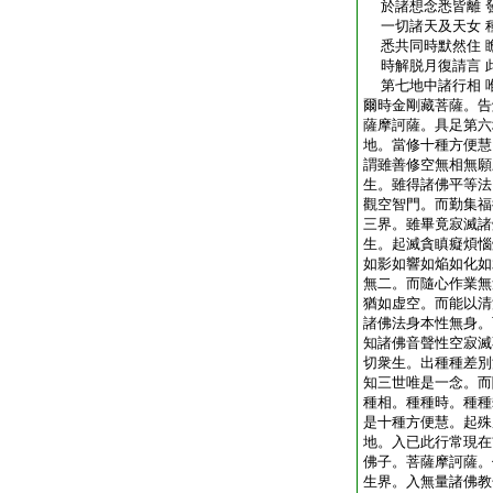
於諸想念悉皆離 
一切諸天及天女 
悉共同時默然住 
時解脱月復請言 
第七地中諸行相 
爾時金剛藏菩薩。告
薩摩訶薩。具足第六
地。當修十種方便慧
謂雖善修空無相無願
生。雖得諸佛平等法
觀空智門。而勤集福
三界。雖畢竟寂滅諸
生。起滅貪瞋癡煩惱
如影如響如焔如化如
無二。而隨心作業無
猶如虚空。而能以清
諸佛法身本性無身。
知諸佛音聲性空寂滅
切衆生。出種種差別
知三世唯是一念。而
種相。種種時。種種
是十種方便慧。起殊
地。入已此行常現在
佛子。菩薩摩訶薩。
生界。入無量諸佛教