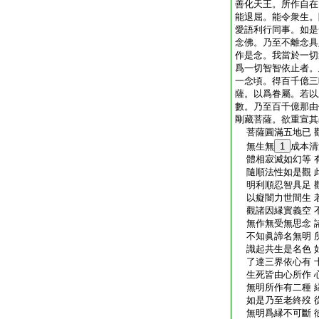
善化天王。所作自在
能退屈。能令衆生。
愛語利行同事。如是
念佛。乃至不離念具
作是念。我當於一切
爲一切智智依止者。
一念頃。得百千億三
薩。以爲眷屬。若以
數。乃至百千億那由
剛藏菩薩。欲重宣其
菩薩圓滿五地已 
無生無
1
成本清
體相寂滅如幻等 
隨順法性如是觀 
明利順忍智具足 
以癡闇力世間生 
觀諸因縁實義空 
無作無受無思念 
不知眞諦名無明 
識起共生是名色 
了達三界依心有 
生死皆由心所作 
無明所作有二種 
如是乃至老終歿 
無明爲縁不可斷 