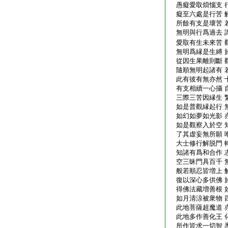
愚癡愛取煩惱支 
癡至六處是行苦 
所餘有支是壞苦 
無明與行爲過去 
愛取有生未來苦 
無明爲縁是生縛 
從因生果離則斷 
隨順無明起諸有 
此有彼有無亦然 
有支相續一心攝 
三際三苦因縁生 
如是普觀縁起行 
如幻如夢如光影 
如是觀察入於空 
了其虚妄無所願 
大士修行解脱門 
知諸有爲和合作 
空三昧門具百千 
般若順忍皆増上 
復以深心多供佛 
得佛法藏増善根 
如月清涼被衆物 
此地菩薩超魔道 
此地多作善化王 
所作皆求一切智 