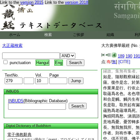
Link to the
version 2015
Link to the
version 2018
首。大悲増上。大悲
念。世間受生。皆由
處。復作是念。凡夫
無。不正思惟。起於
不動行。積集増長。
5
漏有取。復起後
ホーム
検索
ご挨拶
組織
利
識爲種。無明闇覆。
増長。生名色芽。名
大正蔵検索
大方廣佛華嚴經 (No.
對。生觸。觸對生受
取。取増長生有。有
189
190
191
名生。生已衰變爲老
点:
有
/
無
]
[CITE]
punctuation
Hangul
Eng
諸熱惱。因熱惱故。
縁故。集無有集者。
TextNo.
Vol.
Page
如是。隨順觀察縁起
薩。復作是念。於第
作業果是行。行依止
INBUDS
取蘊爲名色。名色増
和合是觸。觸共生有
INBUDS
(Bibliographic Database)
長是取。取所起有漏
Search
蘊熟爲老蘊壞爲死。
胸煩悶爲愁。涕泗諮
意地爲憂。憂苦轉多
Digital Dictionary of Buddhism
長。無我無我所。無
作者。則有作事。若
電子佛教辭典
中。倶不可得。佛子
パスワードがない場合は「guest」でログインしてくださ