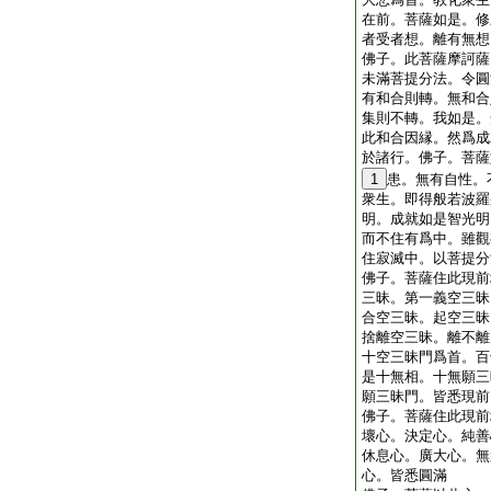
在前。菩薩如是。修
者受者想。離有無想
佛子。此菩薩摩訶薩
未滿菩提分法。令圓
有和合則轉。無和合
集則不轉。我如是。
此和合因縁。然爲成
於諸行。佛子。菩薩
1
患。無有自性。
衆生。即得般若波羅
明。成就如是智光明
而不住有爲中。雖觀
住寂滅中。以菩提分
佛子。菩薩住此現前
三昧。第一義空三昧
合空三昧。起空三昧
捨離空三昧。離不離
十空三昧門爲首。百
是十無相。十無願三
願三昧門。皆悉現前
佛子。菩薩住此現前
壞心。決定心。純善
休息心。廣大心。無
心。皆悉圓滿