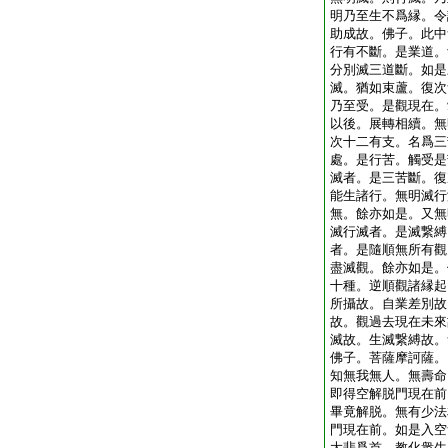
明乃至生不爲縁。令
助成故。佛子。此中
行有不斷。是業道。
分別滅三道斷。如是
滅。猶如束蘆。復次
乃至受。是觀現在。
以後。展轉相續。無
次十二有支。名爲三
處。是行苦。觸受是
滅者。是三苦斷。復
能生諸行。無明滅行
無。餘亦如是。又無
滅行滅者。是滅繋縛
者。是隨順無所有觀
盡滅觀。餘亦如是。
十種。逆順觀諸縁起
所攝故。自業差別故
故。觀過去現在未來
滅故。生滅繋縛故。
佛子。菩薩摩訶薩。
知無我無人。無壽命
即得空解脱門現在前
畢竟解脱。無有少法
門現在前。如是入空
大悲爲首。教化衆生