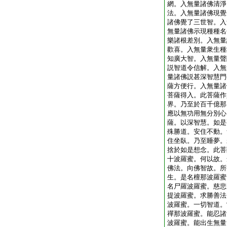
網。入無量諸佛清淨
法。入無量諸佛現覺
諸佛覺了三世智。入
無量諸佛示現種種名
樂諸根差別。入無量
歡喜。入無量衆生種
知廣大智。入無量聲
説智道令信解。入無
量諸佛説甚深智慧門
薩方便行。入無量諸
菩薩得入。此菩薩作
界。乃至於百千億那
應以無功用無分別心
薩。以深智慧。如是
殊勝道。安住不動。
住坐臥。乃至睡夢。
捨於如是想念。此菩
十波羅蜜。何以故。
佛法。向佛智故。所
生。是名檀那波羅蜜
名尸羅波羅蜜。慈悲
提波羅蜜。求勝善法
波羅蜜。一切智道。
禪那波羅蜜。能忍諸
波羅蜜。能出生無量