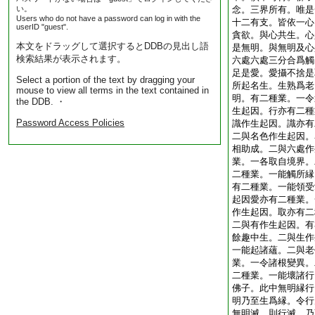
い。
念。三界所有。唯是
Users who do not have a password can log in with the
十二有支。皆依一心
userID "guest".
貪欲。與心共生。心
本文をドラッグして選択するとDDBの見出し語
是無明。與無明及心
検索結果が表示されます。
六處六處三分合爲觸
足是愛。愛攝不捨是
Select a portion of the text by dragging your
所起名生。生熟爲老
mouse to view all terms in the text contained in
明。有二種業。一令
the DDB. ・
生起因。行亦有二種
Password Access Policies
識作生起因。識亦有
二與名色作生起因。
相助成。二與六處作
業。一各取自境界。
二種業。一能觸所縁
有二種業。一能領受
起因愛亦有二種業。
作生起因。取亦有二
二與有作生起因。有
餘趣中生。二與生作
一能起諸蘊。二與老
業。一令諸根變異。
二種業。一能壞諸行
佛子。此中無明縁行
明乃至生爲縁。令行
無明滅。則行滅。乃