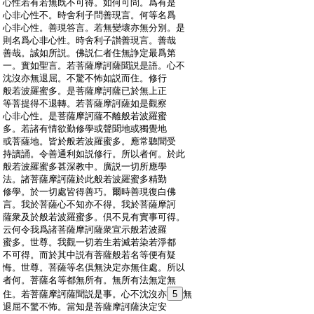
:
心性若有若無既不可得。如何可問。爲有是
:
心非心性不。時舍利子問善現言。何等名爲
:
心非心性。善現答言。若無變壞亦無分別。是
:
則名爲心非心性。時舍利子讃善現言。善哉
:
善哉。誠如所説。佛説仁者住無諍定最爲第
:
一。實如聖言。若菩薩摩訶薩聞説是語。心不
:
沈沒亦無退屈。不驚不怖如説而住。修行
:
般若波羅蜜多。是菩薩摩訶薩已於無上正
:
等菩提得不退轉。若菩薩摩訶薩如是觀察
:
心非心性。是菩薩摩訶薩不離般若波羅蜜
:
多。若諸有情欲勤修學或聲聞地或獨覺地
:
或菩薩地。皆於般若波羅蜜多。應常聽聞受
:
持讀誦。令善通利如説修行。所以者何。於此
:
般若波羅蜜多甚深教中。廣説一切所應學
:
法。諸菩薩摩訶薩於此般若波羅蜜多精勤
:
修學。於一切處皆得善巧。爾時善現復白佛
:
言。我於菩薩心不知亦不得。我於菩薩摩訶
:
薩衆及於般若波羅蜜多。倶不見有實事可得。
:
云何令我爲諸菩薩摩訶薩衆宣示般若波羅
:
蜜多。世尊。我觀一切若生若滅若染若淨都
:
不可得。而於其中説有菩薩般若名等便有疑
:
悔。世尊。菩薩等名倶無決定亦無住處。所以
:
者何。菩薩名等都無所有。無所有法無定無
:
住。若菩薩摩訶薩聞説是事。心不沈沒亦
5
無
:
退屈不驚不怖。當知是菩薩摩訶薩決定安