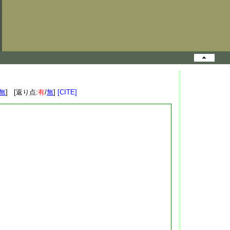
無
] [返り点:
有
/
無
]
[CITE]