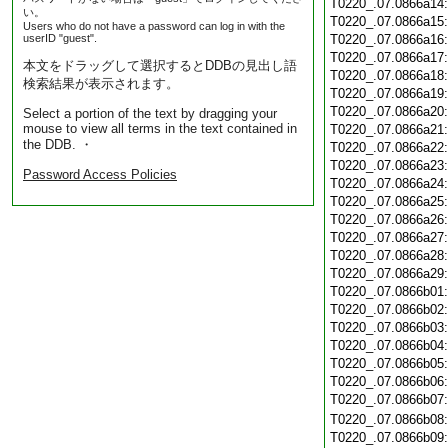
T0220_.07.0866a14
い。
T0220_.07.0866a15
Users who do not have a password can log in with the
userID "guest".
T0220_.07.0866a16
T0220_.07.0866a17
本文をドラッグして選択するとDDBの見出し語
T0220_.07.0866a18
検索結果が表示されます。
T0220_.07.0866a19
T0220_.07.0866a20
Select a portion of the text by dragging your
mouse to view all terms in the text contained in
T0220_.07.0866a21
the DDB. ・
T0220_.07.0866a22
T0220_.07.0866a23
Password Access Policies
T0220_.07.0866a24
T0220_.07.0866a25
T0220_.07.0866a26
T0220_.07.0866a27
T0220_.07.0866a28
T0220_.07.0866a29
T0220_.07.0866b01
T0220_.07.0866b02
T0220_.07.0866b03
T0220_.07.0866b04
T0220_.07.0866b05
T0220_.07.0866b06
T0220_.07.0866b07
T0220_.07.0866b08
T0220_.07.0866b09