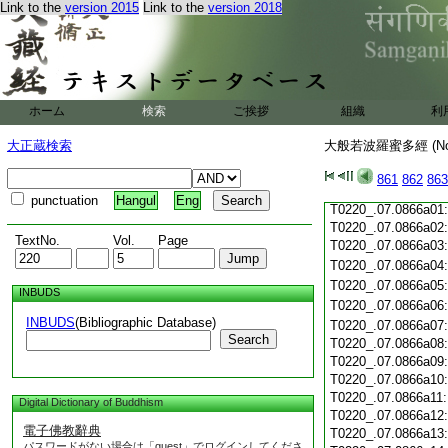
T0220_.07.0865c19
Link to the
version 2015
Link to the
version 2018
T0220_.07.0865c20
T0220_.07.0865c21
T0220_.07.0865c22
T0220_.07.0865c23
T0220_.07.0865c24
ホーム
検索
ご挨拶
組織
利
T0220_.07.0865c25
T0220_.07.0865c26
大正蔵検索
大般若波羅蜜多經 (N
T0220_.07.0865c27
T0220_.07.0865c28
861
862
863
T0220_.07.0865c29
punctuation
Hangul
Eng
T0220_.07.0866a01
T0220_.07.0866a02
TextNo.
Vol.
Page
T0220_.07.0866a03
T0220_.07.0866a04
T0220_.07.0866a05
INBUDS
T0220_.07.0866a06
INBUDS
(Bibliographic Database)
T0220_.07.0866a07
Search
T0220_.07.0866a08
T0220_.07.0866a09
T0220_.07.0866a10
T0220_.07.0866a11
Digital Dictionary of Buddhism
T0220_.07.0866a12
電子佛教辭典
T0220_.07.0866a13
パスワードがない場合は「guest」でログインしてくださ