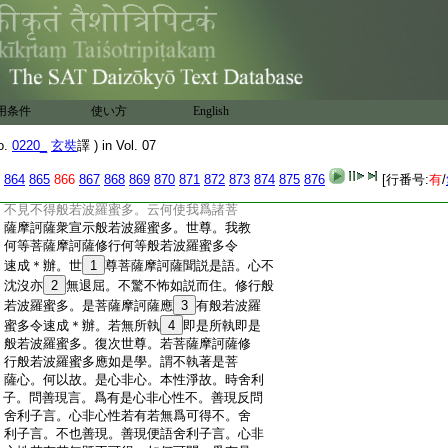
:
利子。佛爲弟子宣示法要。彼依佛教精勤修
:
學。乃至證得諸法實性。證已爲他有所宣示。
:
若與法性能不相違。皆是如來威神所致。亦
:
是所證法性等流。是故我當爲諸菩薩宣示
:
般若波羅蜜多。皆是如來威神之力。爾時善
:
現便白佛言。世尊。
8
便我爲諸菩薩摩訶薩衆
用条件
使い方
English
:
宣示般若波羅蜜多。令諸菩
9
薩衆修行般若
:
波羅蜜多速得成
10
辦。世尊。所言諸菩薩者。
o.
0220_
玄奘
譯 ) in Vol. 07
:
何法増語謂爲菩薩。世尊。我不見有法可名
:
菩薩摩訶薩。亦不見有法可名般若波羅蜜
864
865
866
867
868
869
870
871
872
873
874
875
876
[行番号:
有
/
:
多。世尊。我於菩薩及菩薩法不見不得。亦復
:
不見不得般若波羅蜜多。云何使我爲諸菩
:
薩摩訶薩衆宣示般若波羅蜜多。世尊。我教
:
何等菩薩摩訶薩修行何等般若波羅蜜多令
:
速成＊辦。世
1
尊菩薩摩訶薩聞説是語。心不
:
沈沒亦
2
無退屈。不驚不怖如説而住。修行般
:
若波羅蜜多。是菩薩摩訶薩應
3
有般若波羅
:
蜜多令速成＊辦。若無所執
4
即是所執即是
:
般若波羅蜜多。復次世尊。若菩薩摩訶薩修
:
行般若波羅蜜多應如是學。謂不執著是菩
:
薩心。何以故。是心非心。本性淨故。時舍利
:
子。問善現言。爲有是心非心性不。善現反問
:
舍利子言。心非心性若有若無爲可得不。舍
:
利子言。不也善現。善現便語舍利子言。心非