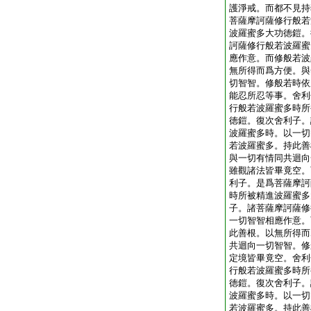
護淨戒。而都不見持
菩薩摩訶薩修行般若
波羅蜜多大功徳鎧。
訶薩修行般若波羅蜜
應作意。而修般若波
無所得而爲方便。與
切智智。修般若時依
能忍所忍等事。舍利
行般若波羅蜜多時所
徳鎧。復次舍利子。
波羅蜜多時。以一切
若波羅蜜多。持此善
與一切有情同共迴向
雖觀諸法皆畢竟空。
利子。是爲菩薩摩訶
時所被精進波羅蜜多
子。諸菩薩摩訶薩修
一切智智相應作意。
此善根。以無所得而
共迴向一切智智。修
定境皆畢竟空。舍利
行般若波羅蜜多時所
徳鎧。復次舍利子。
波羅蜜多時。以一切
若波羅蜜多。持此善