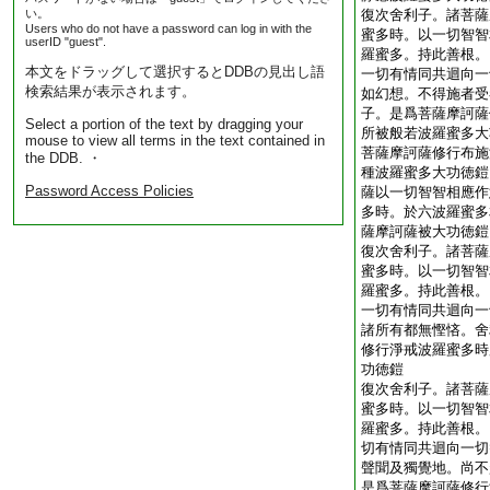
い。
復次舍利子。諸菩薩
Users who do not have a password can log in with the
蜜多時。以一切智智
userID "guest".
羅蜜多。持此善根。
本文をドラッグして選択するとDDBの見出し語
一切有情同共迴向一
検索結果が表示されます。
如幻想。不得施者受
子。是爲菩薩摩訶薩
Select a portion of the text by dragging your
所被般若波羅蜜多大
mouse to view all terms in the text contained in
菩薩摩訶薩修行布施
the DDB. ・
種波羅蜜多大功徳鎧
Password Access Policies
薩以一切智智相應作
多時。於六波羅蜜多
薩摩訶薩被大功徳鎧
復次舍利子。諸菩薩
蜜多時。以一切智智
羅蜜多。持此善根。
一切有情同共迴向一
諸所有都無慳悋。舍
修行淨戒波羅蜜多時
功徳鎧
復次舍利子。諸菩薩
蜜多時。以一切智智
羅蜜多。持此善根。
切有情同共迴向一切
聲聞及獨覺地。尚不
是爲菩薩摩訶薩修行