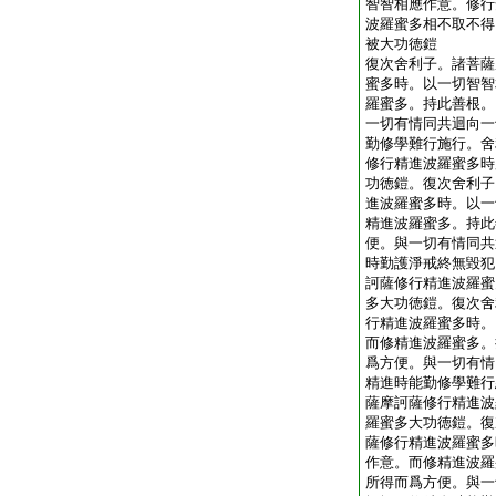
智智相應作意。修行
波羅蜜多相不取不得
被大功徳鎧
復次舍利子。諸菩薩
蜜多時。以一切智智
羅蜜多。持此善根。
一切有情同共迴向一
勤修學難行施行。舍
修行精進波羅蜜多時
功徳鎧。復次舍利子
進波羅蜜多時。以一
精進波羅蜜多。持此
便。與一切有情同共
時勤護淨戒終無毀犯
訶薩修行精進波羅蜜
多大功徳鎧。復次舍
行精進波羅蜜多時。
而修精進波羅蜜多。
爲方便。與一切有情
精進時能勤修學難行
薩摩訶薩修行精進波
羅蜜多大功徳鎧。復
薩修行精進波羅蜜多
作意。而修精進波羅
所得而爲方便。與一