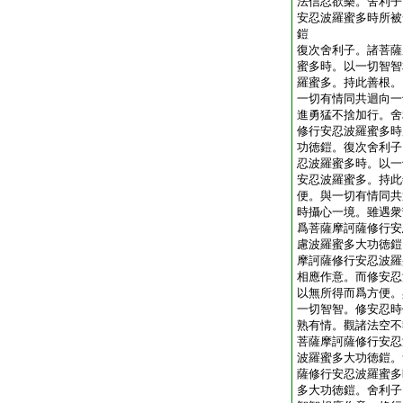
法信忍欲樂。舍利子
安忍波羅蜜多時所被
鎧
復次舍利子。諸菩薩
蜜多時。以一切智智
羅蜜多。持此善根。
一切有情同共迴向一
進勇猛不捨加行。舍
修行安忍波羅蜜多時
功徳鎧。復次舍利子
忍波羅蜜多時。以一
安忍波羅蜜多。持此
便。與一切有情同共
時攝心一境。雖遇衆
爲菩薩摩訶薩修行安
慮波羅蜜多大功徳鎧
摩訶薩修行安忍波羅
相應作意。而修安忍
以無所得而爲方便。
一切智智。修安忍時
熟有情。觀諸法空不
菩薩摩訶薩修行安忍
波羅蜜多大功徳鎧。
薩修行安忍波羅蜜多
多大功徳鎧。舍利子