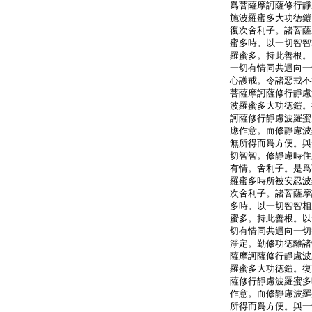
爲菩薩摩訶薩修行靜
施波羅蜜多大功徳鎧
復次舍利子。諸菩薩
蜜多時。以一切智智
羅蜜多。持此善根。
一切有情同共迴向一
心護戒。令諸惡戒不
菩薩摩訶薩修行靜慮
波羅蜜多大功徳鎧。
訶薩修行靜慮波羅蜜
應作意。而修靜慮波
無所得而爲方便。與
切智智。修靜慮時住
有情。舍利子。是爲
羅蜜多時所被安忍波
次舍利子。諸菩薩摩
多時。以一切智智相
蜜多。持此善根。以
切有情同共迴向一切
淨定。勤修功徳離諸
薩摩訶薩修行靜慮波
羅蜜多大功徳鎧。復
薩修行靜慮波羅蜜多
作意。而修靜慮波羅
所得而爲方便。與一