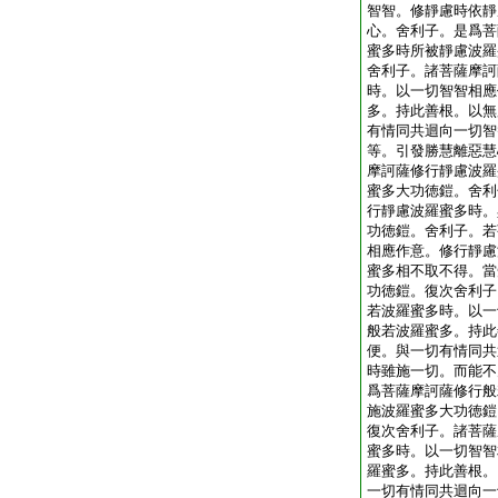
智智。修靜慮時依靜
心。舍利子。是爲菩
蜜多時所被靜慮波羅
舍利子。諸菩薩摩訶
時。以一切智智相應
多。持此善根。以無
有情同共迴向一切智
等。引發勝慧離惡慧
摩訶薩修行靜慮波羅
蜜多大功徳鎧。舍利
行靜慮波羅蜜多時。
功徳鎧。舍利子。若
相應作意。修行靜慮
蜜多相不取不得。當
功徳鎧。復次舍利子
若波羅蜜多時。以一
般若波羅蜜多。持此
便。與一切有情同共
時雖施一切。而能不
爲菩薩摩訶薩修行般
施波羅蜜多大功徳鎧
復次舍利子。諸菩薩
蜜多時。以一切智智
羅蜜多。持此善根。
一切有情同共迴向一