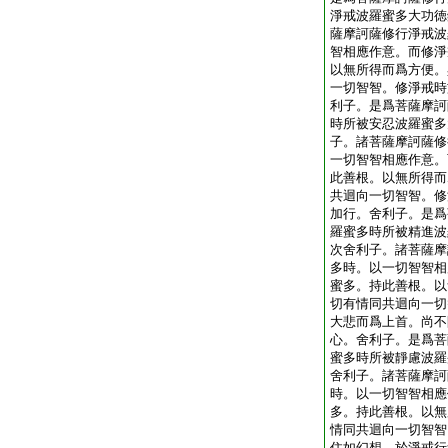
淨戒波羅蜜多大功徳
薩摩訶薩修行淨戒波
智相應作意。而修淨
以無所得而爲方便。
一切智智。修淨戒時
利子。是爲菩薩摩訶
時所被安忍波羅蜜多
子。諸菩薩摩訶薩修
一切智智相應作意。
此善根。以無所得而
共迴向一切智智。修
加行。舍利子。是爲
羅蜜多時所被精進波
次舍利子。諸菩薩摩
多時。以一切智智相
蜜多。持此善根。以
切有情同共迴向一切
大悲而爲上首。尚不
心。舍利子。是爲菩
蜜多時所被靜慮波羅
舍利子。諸菩薩摩訶
時。以一切智智相應
多。持此善根。以無
情同共迴向一切智智
住如幻想。於淨戒行