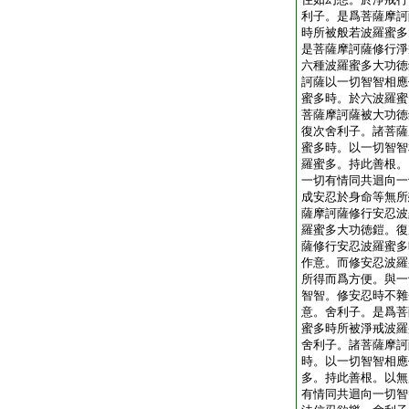
利子。是爲菩薩摩訶
時所被般若波羅蜜多
是菩薩摩訶薩修行淨
六種波羅蜜多大功徳
訶薩以一切智智相應
蜜多時。於六波羅蜜
菩薩摩訶薩被大功徳
復次舍利子。諸菩薩
蜜多時。以一切智智
羅蜜多。持此善根。
一切有情同共迴向一
成安忍於身命等無所
薩摩訶薩修行安忍波
羅蜜多大功徳鎧。復
薩修行安忍波羅蜜多
作意。而修安忍波羅
所得而爲方便。與一
智智。修安忍時不雜
意。舍利子。是爲菩
蜜多時所被淨戒波羅
舍利子。諸菩薩摩訶
時。以一切智智相應
多。持此善根。以無
有情同共迴向一切智