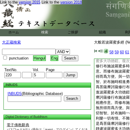
Link to the
version 2015
Link to the
version 2018
蜜多時。以一切智智
羅蜜多。持此善根。
一切有情同共迴向一
起聲聞獨覺作意。舍
修行布施波羅蜜多時
功徳鎧。復次舍利子
ホーム
検索
ご挨拶
組織
利
施波羅蜜多時。以一
布施波羅蜜多。持此
大正蔵検索
大般若波羅蜜多經 (N
便。與一切有情同共
時。信忍欲樂修布施
58
59
60
61
摩訶薩修行布施波羅
punctuation
Hangul
Eng
蜜多大功徳鎧。復次
修行布施波羅蜜多時
TextNo.
Vol.
Page
意。而修布施波羅蜜
得而爲方便。與一切
智。於布施時精進勇
INBUDS
爲菩薩摩訶薩修行布
進波羅蜜多大功徳鎧
INBUDS
(Bibliographic Database)
摩訶薩修行布施波羅
Search
相應作意。而修布施
無所得而爲方便。與
切智智。於布施時一
Digital Dictionary of Buddhism
利樂一切有情。不雜
是爲菩薩摩訶薩修行
電子佛教辭典
靜慮波羅蜜多大功徳
パスワードがない場合は「guest」でログインしてくださ