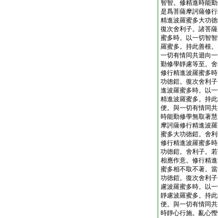
智智。修精進時能勤
是爲菩薩摩訶薩修行
精進波羅蜜多大功徳
復次舍利子。諸菩薩
蜜多時。以一切智智
羅蜜多。持此善根。
一切有情同共迴向一
勤修學靜慮等至。舍
修行精進波羅蜜多時
功徳鎧。復次舍利子
進波羅蜜多時。以一
精進波羅蜜多。持此
便。與一切有情同共
時能勤修學無取著慧
摩訶薩修行精進波羅
蜜多大功徳鎧。舍利
修行精進波羅蜜多時
功徳鎧。舍利子。若
相應作意。修行精進
蜜多相不取不著。當
功徳鎧。復次舍利子
慮波羅蜜多時。以一
靜慮波羅蜜多。持此
便。與一切有情同共
時靜心行施。亂心慳