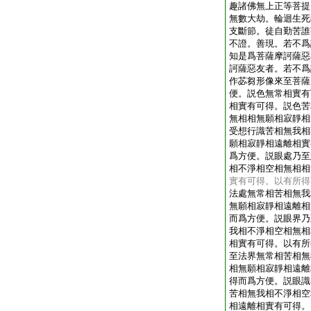
趣諸佛無上正等菩提
無數大劫。輪迴生死
支斷節。徒自勤苦誰
不證。善現。若不爲
知是爲菩薩摩訶薩惡
訶薩惡友者。若不爲
作苾芻形像來至菩薩
便。説色無常相實有
相實有可得。説色苦
無相相無願相寂靜相
受想行識苦相無我相
願相寂靜相遠離相實
爲方便。説眼處乃至
相不淨相空相無相相
實有可得。以有所得
法處無常相苦相無我
無願相寂靜相遠離相
而爲方便。説眼界乃
我相不淨相空相無相
相實有可得。以有所
至法界無常相苦相無
相無願相寂靜相遠離
得而爲方便。説眼識
苦相無我相不淨相空
相遠離相實有可得。