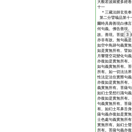
大般若波羅蜜多經卷
十一
＊三藏法師玄奘
第二分譬喩品第十
爾時具壽善現白佛言
何句義。佛告善現。
故。善現。菩提
3
亦非有故。無句義是
如空中鳥跡句義實無
如是實無所有。譬如
月響聲空花變化句義
亦復如是實無所有。
如句義實無所有。菩
所有。如一切法法界
性法定法住實際句義
亦復如是實無所有。
義實無所有。菩薩句
如幻士受想行識句義
亦復如是實無所有。
句義實無所有。菩薩
有。如幻士耳鼻舌身
薩句義亦復如是實無
士色處句義實無所有
實無所有。如幻士聲
所有。菩薩句義亦復