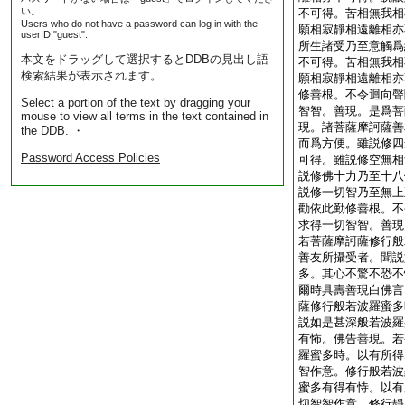
い。
不可得。苦相無我相
Users who do not have a password can log in with the
願相寂靜相遠離相亦
userID "guest".
所生諸受乃至意觸爲
本文をドラッグして選択するとDDBの見出し語
不可得。苦相無我相
検索結果が表示されます。
願相寂靜相遠離相亦
修善根。不令迴向聲
Select a portion of the text by dragging your
智智。善現。是爲菩
mouse to view all terms in the text contained in
現。諸菩薩摩訶薩善
the DDB. ・
而爲方便。雖説修四
Password Access Policies
可得。雖説修空無相
説修佛十力乃至十八
説修一切智乃至無上
勸依此勤修善根。不
求得一切智智。善現
若菩薩摩訶薩修行般
善友所攝受者。聞説
多。其心不驚不恐不
爾時具壽善現白佛言
薩修行般若波羅蜜多
説如是甚深般若波羅
有怖。佛告善現。若
羅蜜多時。以有所得
智作意。修行般若波
蜜多有得有恃。以有
切智智作意。修行靜