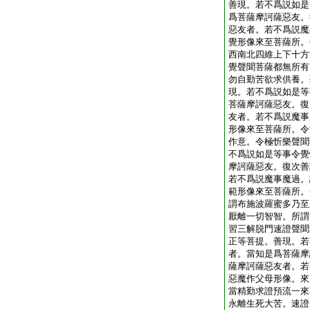
善現。若不爲説如是
爲菩薩摩訶薩惡友。
惡友者。若不爲説魔
覺形像來至菩薩所。
西南北四維上下十方
覺聲聞菩薩都無所有
勿自勤苦欲求供養。
現。若不爲説如是等
菩薩摩訶薩惡友。復
友者。若不爲説魔事
形像來至菩薩所。令
作意。令極忻樂聲聞
不爲説如是等事令覺
摩訶薩惡友。復次善
若不爲説魔事魔過。
範形像來至菩薩所。
謂布施波羅蜜多乃至
厭離一切智智。所謂
習三解脱門速證聲聞
正等菩提。善現。若
者。當知是爲菩薩摩
薩摩訶薩惡友者。若
惡魔作父母形像。來
當精勤求證預流一來
永離生死大苦。速證