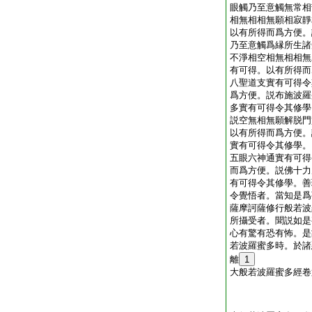
眼觸乃至意觸無常相
相無相相無願相寂靜
以有所得而爲方便。
乃至意觸爲縁所生諸
不淨相空相無相相無
有可得。以有所得而
八聖道支實有可得令
爲方便。説布施波羅
多實有可得令其修學
説空無相無願解脱門
以有所得而爲方便。
實有可得令其修學。
五眼六神通實有可得
而爲方便。説佛十力
有可得令其修學。善
令覺悟者。當知是爲
薩摩訶薩修行般若波
所攝受者。聞説如是
心有驚有恐有怖。是
若波羅蜜多時。於諸
離
1
大般若波羅蜜多經卷