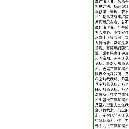
魔作佛形像。來爲菩
相應之法。所謂契經
專修學。善現。若不
當知是爲菩薩摩訶薩
摩訶薩惡友者。若不
魔作佛形像。至菩薩
無菩提心。不能安住
求無上正等菩提。善
令覺悟者。當知是爲
善現。菩薩摩訶薩惡
過。謂有惡魔作佛形
汝等當知。色空無我
我所。眼處空無我我
所。色處空無我我所
眼界空無我我所。乃
界空無我我所。乃至
界空無我我所。乃至
觸空無我我所。乃至
爲縁所生諸受空無我
所生諸受空無我我所
乃至八聖道支空無我
空無我我所。乃至般
所。空解脱門空無我
空無我我所。佛十力
佛不共法空無我我所