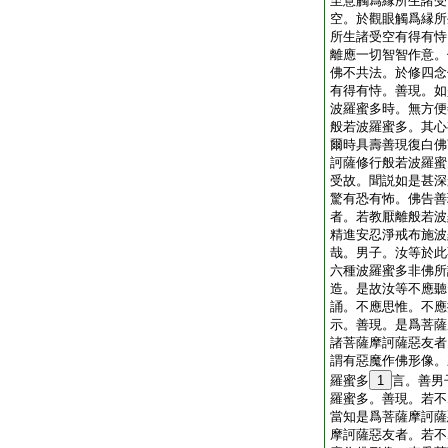
至意觸爲縁所生諸受
空。於觀眼觸爲縁所
所生諸受空有得有恃
離應一切智智作意。
佛不共法。於修四念
有得有恃。善現。如
波羅蜜多時。無方便
般若波羅蜜多。其心
爾時具壽善現復白佛
訶薩修行般若波羅蜜
受故。聞説如是甚深
驚有恐有怖。佛告善
者。若教厭離般若波
精進安忍淨戒布施波
哉。男子。汝等於此
六種波羅蜜多非佛所
造。是故汝等不應聽
誦。不應思惟。不應
示。善現。是爲菩薩
諸菩薩摩訶薩惡友者
謂有惡魔作佛形像。
羅蜜多
1
言。善男
羅蜜多。善現。若不
當知是爲菩薩摩訶薩
摩訶薩惡友者。若不