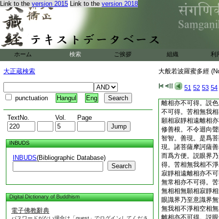
Link to the
version 2015
Link to the
version 2018
受想行識空相亦不可
可得。説受想行識無
願相亦不可得。説受
得。説色寂靜相亦不
相亦不可得。説色遠
行識遠離相亦不可得
ホーム
検索
ご挨拶
組織
利
不令迴向聲聞獨覺。
現。是爲菩薩摩訶薩
大正蔵検索
大般若波羅蜜多經 (N
薩摩訶薩善友者。謂
便。説眼處乃至意處
51
52
53
54
無我相不淨相空相無
punctuation
Hangul
Eng
離相亦不可得。説色
不可得。苦相無我相
TextNo.
Vol.
Page
願相寂靜相遠離相亦
修善根。不令迴向聲
智智。善現。是爲菩
INBUDS
現。諸菩薩摩訶薩善
而爲方便。説眼界乃
INBUDS
(Bibliographic Database)
得。苦相無我相不淨
Search
寂靜相遠離相亦不可
無常相亦不可得。苦
無相相無願相寂靜相
Digital Dictionary of Buddhism
眼識界乃至意識界無
無我相不淨相空相無
電子佛教辭典
離相亦不可得。説眼
パスワードがない場合は「guest」でログインしてくださ