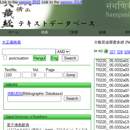
Link to the
version 2015
Link to the
version 2018
T0220_.05.0331c19
T0220_.05.0331c20
T0220_.05.0331c21
T0220_.05.0331c22
T0220_.05.0331c23
T0220_.05.0331c24
ホーム
検索
ご挨拶
組織
利
T0220_.05.0331c25
T0220_.05.0331c26
大正蔵検索
大般若波羅蜜多經 (N
T0220_.05.0331c27
T0220_.05.0331c28
327
328
329
T0220_.05.0331c29:
punctuation
Hangul
Eng
T0220_.05.0332a01:
T0220_.05.0332a02:
TextNo.
Vol.
Page
T0220_.05.0332a03
T0220_.05.0332a04
T0220_.05.0332a05
INBUDS
T0220_.05.0332a06
T0220_.05.0332a07
INBUDS
(Bibliographic Database)
T0220_.05.0332a08
Search
T0220_.05.0332a09
T0220_.05.0332a10
T0220_.05.0332a11
T0220_.05.0332a12
Digital Dictionary of Buddhism
T0220_.05.0332a13
電子佛教辭典
T0220_.05.0332a14
パスワードがない場合は「guest」でログインしてくださ