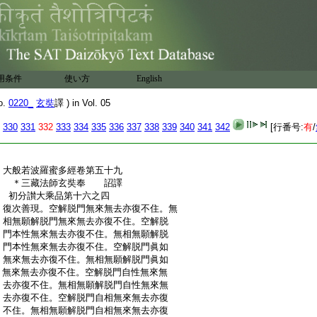
:
亦復不住。四念住眞如無來無去亦復不住。
:
四正斷乃至八聖道支眞如無來無去亦復不
:
住。四念住自性無來無去亦復不住。四正斷
:
乃至八聖道支自性無來無去亦復不住。四
:
念住自相無來無去亦復不住。四正斷乃至
:
八聖道支自相無來無去亦復不住。何以故。
用条件
使い方
English
:
善現。以四念住四正斷四神足五根五力七
:
等覺支八聖道支及彼本性眞如自性自相。
o.
0220_
玄奘
譯 ) in Vol. 05
:
若動若住不可得故
:
大般若波羅蜜多經卷第五十八
330
331
332
333
334
335
336
337
338
339
340
341
342
[行番号:
有
/
:
大般若波羅蜜多經卷第五十九
:
＊三藏法師玄奘奉 詔譯
:
初分讃大乘品第十六之四
:
復次善現。空解脱門無來無去亦復不住。無
:
相無願解脱門無來無去亦復不住。空解脱
:
門本性無來無去亦復不住。無相無願解脱
:
門本性無來無去亦復不住。空解脱門眞如
:
無來無去亦復不住。無相無願解脱門眞如
:
無來無去亦復不住。空解脱門自性無來無
:
去亦復不住。無相無願解脱門自性無來無
:
去亦復不住。空解脱門自相無來無去亦復
:
不住。無相無願解脱門自相無來無去亦復