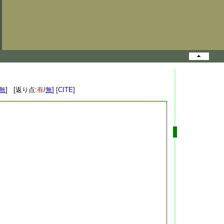
無
] [返り点:
有
/
無
]
[CITE]