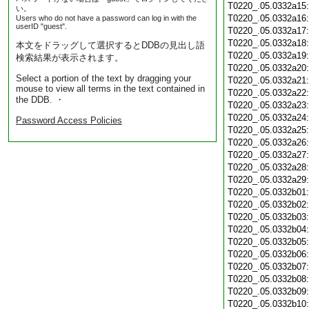
T0220_.05.0332a15
い。
T0220_.05.0332a16
Users who do not have a password can log in with the
userID "guest".
T0220_.05.0332a17
T0220_.05.0332a18
本文をドラッグして選択するとDDBの見出し語
T0220_.05.0332a19
検索結果が表示されます。
T0220_.05.0332a20
Select a portion of the text by dragging your
T0220_.05.0332a21
mouse to view all terms in the text contained in
T0220_.05.0332a22
the DDB. ・
T0220_.05.0332a23
T0220_.05.0332a24
Password Access Policies
T0220_.05.0332a25
T0220_.05.0332a26
T0220_.05.0332a27
T0220_.05.0332a28
T0220_.05.0332a29
T0220_.05.0332b01
T0220_.05.0332b02
T0220_.05.0332b03
T0220_.05.0332b04
T0220_.05.0332b05
T0220_.05.0332b06
T0220_.05.0332b07
T0220_.05.0332b08
T0220_.05.0332b09
T0220_.05.0332b10