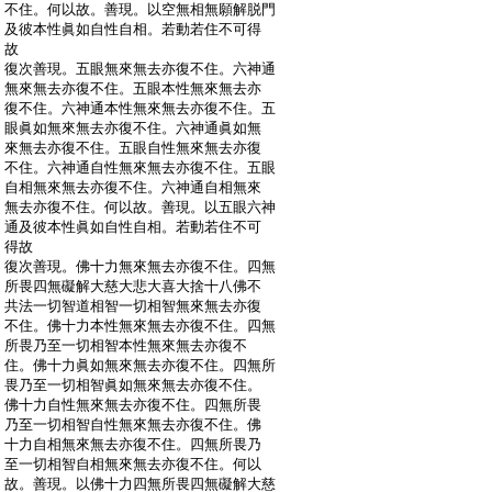
:
不住。何以故。善現。以空無相無願解脱門
:
及彼本性眞如自性自相。若動若住不可得
:
故
:
復次善現。五眼無來無去亦復不住。六神通
:
無來無去亦復不住。五眼本性無來無去亦
:
復不住。六神通本性無來無去亦復不住。五
:
眼眞如無來無去亦復不住。六神通眞如無
:
來無去亦復不住。五眼自性無來無去亦復
:
不住。六神通自性無來無去亦復不住。五眼
:
自相無來無去亦復不住。六神通自相無來
:
無去亦復不住。何以故。善現。以五眼六神
:
通及彼本性眞如自性自相。若動若住不可
:
得故
:
復次善現。佛十力無來無去亦復不住。四無
:
所畏四無礙解大慈大悲大喜大捨十八佛不
:
共法一切智道相智一切相智無來無去亦復
:
不住。佛十力本性無來無去亦復不住。四無
:
所畏乃至一切相智本性無來無去亦復不
:
住。佛十力眞如無來無去亦復不住。四無所
:
畏乃至一切相智眞如無來無去亦復不住。
:
佛十力自性無來無去亦復不住。四無所畏
:
乃至一切相智自性無來無去亦復不住。佛
:
十力自相無來無去亦復不住。四無所畏乃
:
至一切相智自相無來無去亦復不住。何以
:
故。善現。以佛十力四無所畏四無礙解大慈