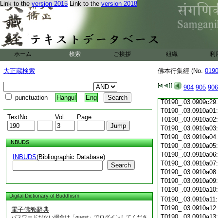
Link to the
version 2015
Link to the
version 2018
T0190_.03.0909c18
T0190_.03.0909c19
T0190_.03.0909c20
T0190_.03.0909c21
T0190_.03.0909c22
T0190_.03.0909c23
ホーム
検索
ご挨拶
組織
利
T0190_.03.0909c24
T0190_.03.0909c25
大正蔵検索
佛本行集經 (No.
019
T0190_.03.0909c26
T0190_.03.0909c27
904
905
906
T0190_.03.0909c28
punctuation
Hangul
Eng
T0190_.03.0909c29
T0190_.03.0910a01
TextNo.
Vol.
Page
T0190_.03.0910a02
T0190_.03.0910a03
T0190_.03.0910a04
INBUDS
T0190_.03.0910a05
T0190_.03.0910a06
INBUDS
(Bibliographic Database)
T0190_.03.0910a07
Search
T0190_.03.0910a08
T0190_.03.0910a09
T0190_.03.0910a10
Digital Dictionary of Buddhism
T0190_.03.0910a11
T0190_.03.0910a12
電子佛教辭典
T0190_.03.0910a13
パスワードがない場合は「guest」でログインしてくださ