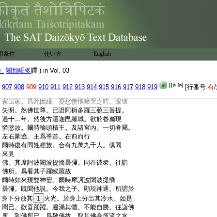
:
輩。從今已去。若善男子善女人等。求出家者。
:
先須令彼諮其父母。然後乃聽。若不許可放
:
出家者。須如法治。我今日後。立如是制。凡人
:
來投請出家者。先須問言。汝之父母。生存
:
5
已不。彼人若報云。我父母現今生在。方更
:
問言。
6
復當聽汝出家＊已不
用条件
使い方
English
:
然其五師。或有異説。作如是言其羅睺羅。生
:
二年後。菩薩爾時。方始出家。苦行六年。然後
0_
闍那崛多
譯 ) in Vol. 03
:
成道。成道七歳。方始來向迦毘羅城。如是次
:
第。數羅睺羅出家之日。正年十五
907
908
909
910
911
912
913
914
915
916
917
918
919
[行番号:
有
/
:
或有諸師。作如是説。波闍波提。見其菩薩捨
:
家出家。爲此因縁。憂愁懊惱啼哭之時。眼壞
:
失明。然佛世尊。已證阿耨多羅三藐三菩提。
:
過十二年。然後方還迦毘羅城。欲於眷屬現
:
憐愍故。爾時輸頭檀王。及諸宮内。一切眷屬。
:
左右圍遶。王爲導首。在前而行
:
爾時復有同姓種族。合有九萬九千人。倶同
:
來見
:
佛。其摩訶波闍波提憍曇彌。同在彼衆。往詣
:
佛所。爲看其子羅睺羅故
:
爾時如來現雙神變。爾時摩訶波闍波提憍
:
曇彌。既聞他説。今我之子。顯現神通。所謂於
:
身下分放其
1
火光。於身上分出其冷水。如是
:
聞已。歡喜踊躍。遍滿其體。不能自勝。往詣佛
:
所。到佛所已。爲敬佛故。取其佛身所流之水。