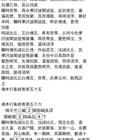
:
自灑己身。及以洗面
:
爾時世尊。爲令摩訶波闍波提。起於慈悲。遍
:
滿其體。受其快樂。其所壞眼。尋得清淨。勝於
:
本時。爾時摩訶波闍波提。即於佛邊。更増
:
信敬
:
時諸比丘。又白佛言。希有世尊。云何今此摩
:
訶波闍波提憍曇彌。爲世尊故。憂愁啼泣。失
:
壞其目。復因世尊。還得清淨
:
爾時佛告諸比丘僧。作如是言。汝諸比丘。其
:
摩訶波闍波提憍曇彌。非但今日爲我作是
:
憂愁啼哭。失壞此眼。還復因我。而得清淨。過
:
去之世。亦曾爲我憂愁啼哭。失壞其眼。復還
:
因我。眼得清明
:
爾時諸比丘白佛言。世尊。此事云何。願爲説
:
之
:
佛本行集經卷第五十五
:
佛本行集經卷第五十六
:
隋天竺三藏
2
闍那崛多譯
:
羅睺羅
3
因縁品
4
下
:
爾時佛告諸比丘言。汝諸比丘。我念往昔。過
:
去久遠。在迦尸國。於彼聚落。近有一山。名欝
:
蒸伽。其山南面。有一園林。其園雜樹。數過十
:
萬。華
5
果茂盛。枝葉扶踈。遙遠瞻望。如青雲