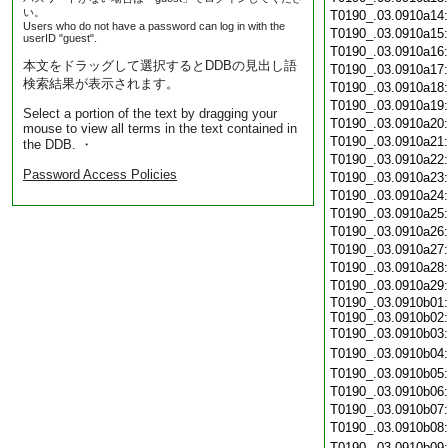
い。
T0190_.03.0910a14
Users who do not have a password can log in with the
T0190_.03.0910a15
userID "guest".
T0190_.03.0910a16
本文をドラッグして選択するとDDBの見出し語
T0190_.03.0910a17
検索結果が表示されます。
T0190_.03.0910a18
T0190_.03.0910a19
Select a portion of the text by dragging your
T0190_.03.0910a20
mouse to view all terms in the text contained in
T0190_.03.0910a21
the DDB. ・
T0190_.03.0910a22
Password Access Policies
T0190_.03.0910a23
T0190_.03.0910a24
T0190_.03.0910a25
T0190_.03.0910a26
T0190_.03.0910a27
T0190_.03.0910a28
T0190_.03.0910a29
T0190_.03.0910b01:
T0190_.03.0910b02:
T0190_.03.0910b03
T0190_.03.0910b04
T0190_.03.0910b05
T0190_.03.0910b06
T0190_.03.0910b07
T0190_.03.0910b08
T0190_.03.0910b09