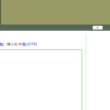
無
] [返り点:
有
/
無
]
[CITE]