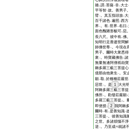
雖
謂
菩薩
非
大士
レ
二
一
二
平等智
故。善男子
一
臂
。其五指頭放
大
一
二
百千諸色
遍照
西方
一
二
界
。有
世界
名曰
一
二
一
二
面色醜陋形貌可
惡
レ
長六尺。彼中有
佛
レ
知明行足善逝世間解
師佛世尊
。今現在
一
男子。爾時大衆悉得
衆
。時寶藏佛告
諸
一
二
無量無邊阿僧祇劫寶
耨多羅三藐三菩提心
億那由他衆生
。安
一
願
取
於種種莊嚴世
一
二
惡世
。是
1
大光
一
阿耨多羅三藐三菩提
佛所
。勸發莊嚴願
一
下
多羅三藐三菩提
。
上
即便授
2
我阿耨
二
爾時
有
是善知識
一
二
一
三菩提
。彼善知識
一
之世。多諸煩惱不淨
逆
。乃至成
就諸
一