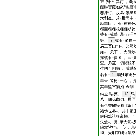
來
獨坐
其前
。獨
一
二
一
爾時寶藏如來讃
寶
二
悲淨行。汝爲
無量
二
大利益。於
世間中
二
一
就華田
。有
種種色
一
二
種莖種種根種種功徳
或有
蓮華
滿
百千
二
一
二
等。
7
或有
縱廣
二
廣三百由旬
。光明
一
如
一天下
。光明妙
二
一
類或有
盲者
。聞
二
一
二
聲。乃至一切諸根不
生四百四病
。或動
一
若有
9
顛狂放逸
二
華香
皆得
一心
。
一
二
一
其華堅牢猶如
金剛
二
一
純金爲
葉。
13
馬
レ
八十四億由旬。周匝
有色香觸等遍
滿十
諸佛世界
。其中衆
一
病困篤諸根羸損。＊
失念
。見
華光明
一
二
一
除愈皆得
一心
。若
二
一
壞。光明來觸香氣來