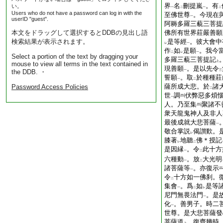
界
名
刪提嵐
。有
い。
一
二
一
二
Users who do not have a password can log in with the
至佛世尊
。今現在
一
userID "guest".
阿耨多羅三藐三菩提
本文をドラッグして選択するとDDBの見出し語
佛所有世界莊嚴善願
検索結果が表示されます。
是等經
。彼大會中
レ
一
作
如
是願
。我今
二
レ
一
Select a portion of the text by dragging your
多羅三藐三菩提記
上
mouse to view all terms in the text contained in
現善願
。是以先令
the DDB. ・
一
三
誓願
。取
於種種莊
一
二
薩所成大悲。於
諸
Password Access Policies
二
世
調
伏弊惡多煩
一
人。乃至集
聚諸不
衆天龍鬼神人及非人
最後成就大悲菩薩
一
敬合掌説
偈讃歎。
レ
膝著
地聽
佛＊授記
レ
二
是因縁
。令
此十方
一
二
六種動
。放
大光明
一
二
諸菩薩等
。亦復示
一
令
十方如一佛刹。
二
集會
。爲
如
是等
一
二
レ
尼門無畏法門
。是
一
化
。善男子。時二
一
世尊。是大悲菩薩發
菩薩道
。復齊幾時