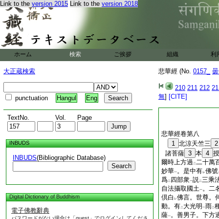
是二菩薩白
佛言。
Link to the
version 2015
Link to the
version 2018
レ
動。餘如
上説
。北
二
一
下方過
九萬八千百
二
世界
名
離＊闇霧
一
二
一
現在爲
四部衆
説
二
一
二
日尊
。二名
虚空日
一
二
ホーム
検索
ご挨拶
組織
利
何因縁故地六種動。
復如
是
レ
大正蔵検索
悲華經 (No.
0157_
曇
悲華經卷第七
210
211
212
21
無
]
[CITE]
punctuation
Hangul
Eng
TextNo.
Vol.
Page
悲華經卷第八
INBUDS
1
北涼天竺三
2
諸菩薩
3
本
4
INBUDS
(Bibliographic Database)
爾時上方過
二十萬
二
Search
妙華
。是中有
佛號
一
レ
爲
四部衆
説
三乘
二
一
二
自法攝取國土
。二
一
Digital Dictionary of Buddhism
倶白
佛言。世尊。
レ
動。有
大光明
雨
二
一
二
電子佛教辭典
薩
。善男子。下方
一
パスワードがない場合は「guest」でログインしてくださ