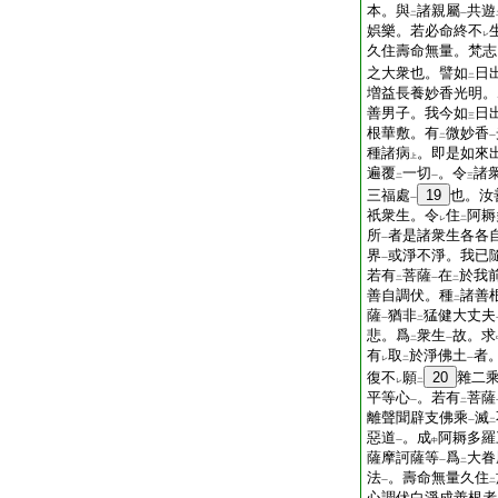
本。與
諸親屬
共遊
二
一
娯樂。若必命終不
レ
久住壽命無量。梵志
之大衆也。譬如
日
二
増益長養妙香光明。
善男子。我今如
日
三
根華敷。有
微妙香
二
一
種諸病
。即是如來
上
遍覆
一切
。令
諸
二
一
三
三福處
19
也。汝
一
祇衆生。令
住
阿耨
レ
二
所
者是諸衆生各各
一
界
或淨不淨。我已
一
若有
菩薩
在
於我
二
一
二
善自調伏。種
諸善
二
薩
猶非
猛健大丈夫
一
二
悲。爲
衆生
故。求
二
一
有
取
於淨佛土
者
レ
二
一
復不
願
20
雜二
レ
二
平等心
。若有
菩薩
一
二
離聲聞辟支佛乘
滅
一
二
惡道
。成
阿耨多羅
一
中
薩摩訶薩等
爲
大眷
一
二
法
。壽命無量久住
一
二
心調伏白淨成善根者