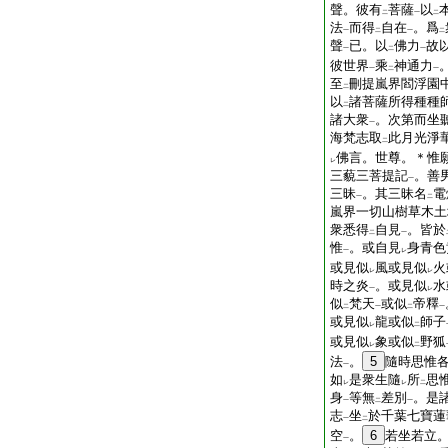
聲。彼有
菩薩
以
二
一
二
法
而得
自在
。爲
一
二
一
二
聲
已。以
佛力
故
一
二
一
彼世界
乘
神通力
一
二
一
至
刪提嵐界閻浮園
二
以
諸菩薩所得種種
二
諸大衆
。次第而坐
一
海梵志取
此月光淨
二
佛言。世尊。＊惟
レ
三藐三菩提記
。善
一
三昧
。其三昧名
電
一
二
嵐界一切山樹草木土
衆悉得
自見
。皆於
二
一
惟
。或自見
身青色
一
レ
或見似
風或見似
火
レ
レ
時之炎
。或見似
水
一
レ
似
梵天
或似
帝釋
二
一
二
一
或見似
龍或似
師子
レ
二
或見似
象或似
野狐
レ
二
法
。
5
隨時思惟
一
如
是衆生隨
所
思
レ
レ
二
身
等無
差別
。是
一
二
一
志
坐
於千葉七寶蓮
一
二
空
。
6
若坐若立
一