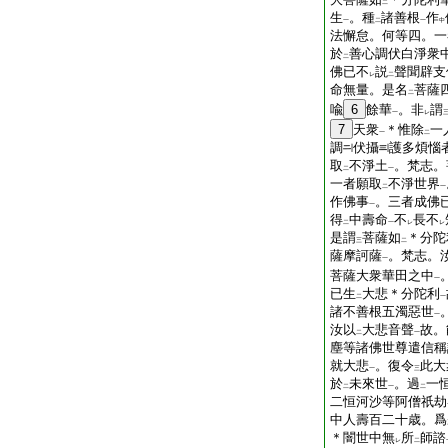
二
生
。種
諸善根
作
一
二
一
中
法懈怠。何等四。一
於
善心調伏白淨衆
二
佛已不
説
聲聞辟支
レ
二
命無量。是名
菩薩
二
喩
6
餘華
。非
謂
一
レ
7
天衆
＊惟除
一
一
二
調
伏攝
護多煩惱
取
不淨土
。梵志。
二
一
一者願取
不淨世界
二
一
作佛事
。三者成佛
一
得
中壽命
不
長不
二
一
レ
レ
是謂
菩薩如
＊分陀
三
二
薩摩訶薩
。梵志。
一
菩薩大衆華田之中
一
已生
大悲＊分陀利
二
一
諸不善根五濁惡世
一
汝以
大悲音聲
故。
二
一
塵等諸佛世尊遣信稱
就大悲
。復令
此大
一
三
於
未來世
。過
一
二
一
二
二恒河沙等阿僧祇劫
中人壽百二十歳。爲
＊闇世中無
所
師諮
レ
二