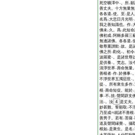
死空曠澤中
。所
願
一
レ
善丈夫。十方無量無
各各遣
使。至
是人
レ
二
名爲
大悲日月光明
二
一
我之善知識也。作
二
佛未
久。爲
此短命
レ
二
佛初成
阿耨多羅三
二
無邊諸佛。各各遣
レ
敬尊重讃歎
故。是
一
佛之所
勸化
。初令
二
一
波羅蜜
。是諸世尊
一
是供養
。梵志。汝
一
清淨世界
壽命無量
一
善根者
作
於佛事
一
二
一
不淨世界五濁惡世
一
提
。所有衆生多作
一
二
根
壽命短促。能於
一
二
事
不
捨
聲聞辟支
一
レ
二
法
。汝
4
是丈夫
一
妙甚難。誓願取
不
二
乃至成
就諸不善根
善男子。若有
菩薩
二
一
道及聲聞縁覺
。攝
一
根如
是衆生。是名
レ
三
大菩薩如
＊分陀利