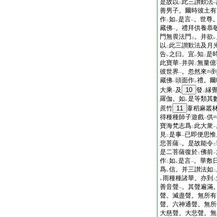
是故以
此三讃歎法
二
一
善男子。爾時彼土有
作
如
是言
。世尊
二
レ
一
藏佛
。禮拜供養恭
一
門無畏法門
。并欲
上
レ
以
此三讃歎法及月
二
告
之曰。宜
知
是
レ
レ
二
此寶華
并與
無量億
一
二
彼世界
。忽然來
一
藏佛
頭面作
禮。爾
一
レ
大乘
及
10
發
縁
一
二
羅伽。如
是等類其
レ
蔗竹
11
葦稻麻叢
得種種師子遊戲
供
一
寶海梵志爲
此大衆
二
一
見
是事
已即便思惟
二
一
悲菩薩
。是故能令
一
三
是二菩薩復於
佛前
二
一
作
如
是言
。華敷
二
レ
一
爲
信。并三讃法如
レ
二
雨種種諸華。亦到
レ
二
善音聲
。其聲遍滿
一
聲。滅盡聲。無所有
聲。六神通聲。無所
大慈聲。大悲聲。無