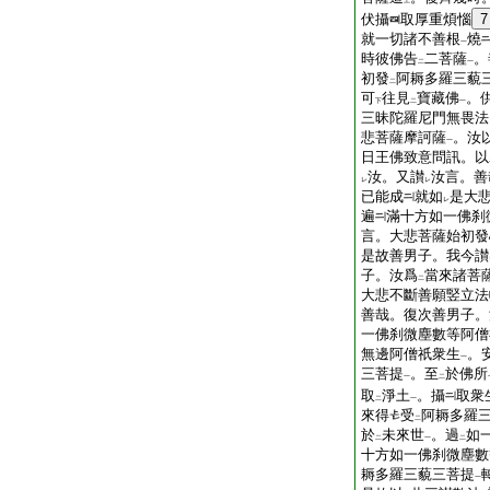
上
伏攝
取厚重煩惱
7
就一切諸不善根
燒
一
時彼佛告
二菩薩
。
二
一
初發
阿耨多羅三藐
二
可
往見
寶藏佛
。
下
二
一
三昧陀羅尼門無畏法
悲菩薩摩訶薩
。汝
一
日王佛致意問訊。以
汝。又讃
汝言。善
レ
レ
已能成
就如
是大
レ
遍
滿十方如一佛刹
言。大悲菩薩始初發
是故善男子。我今讃
子。汝爲
當來諸菩
二
大悲不斷善願竪立法
善哉。復次善男子。
一佛刹微塵數等阿僧
無邊阿僧祇衆生
。
一
三菩提
。至
於佛所
一
二
取
淨土
。攝
取衆
二
一
來得
受
阿耨多羅
二
於
未來世
。過
如
二
一
二
十方如一佛刹微塵數
耨多羅三藐三菩提
一