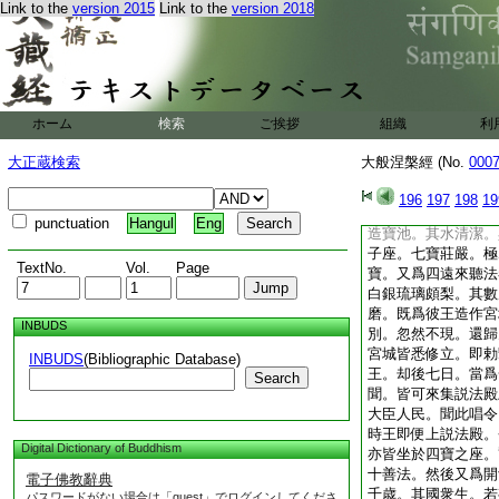
Link to the
version 2015
Link to the
version 2018
非凡。而問之言。汝
答言。大王當知。我
首建磨。極閑工巧。
天帝釋遣我來下。爲
此言。心懷歡喜。時
宮城。城之四門。其
ホーム
検索
ご挨拶
組織
利
爲王起殿。高下縱廣
麗如帝釋宮。其殿凡
大正蔵検索
大般涅槃經 (No.
000
皆有七寶床帳臥具。
下縱廣。亦八踰闍那
196
197
198
19
其殿四面。有七寶樹
punctuation
Hangul
Eng
造寶池。其水清潔。
子座。七寶莊嚴。極
TextNo.
Vol.
Page
寶。又爲四遠來聽法
白銀琉璃頗梨。其數
磨。既爲彼王造作宮
INBUDS
別。忽然不現。還歸
宮城皆悉修立。即勅
INBUDS
(Bibliographic Database)
王。却後七日。當爲
Search
聞。皆可來集説法殿
大臣人民。聞此唱令
時王即便上説法殿。
Digital Dictionary of Buddhism
亦皆坐於四寶之座。
十善法。然後又爲開
電子佛教辭典
千歳。其國衆生。若
パスワードがない場合は「guest」でログインしてくださ