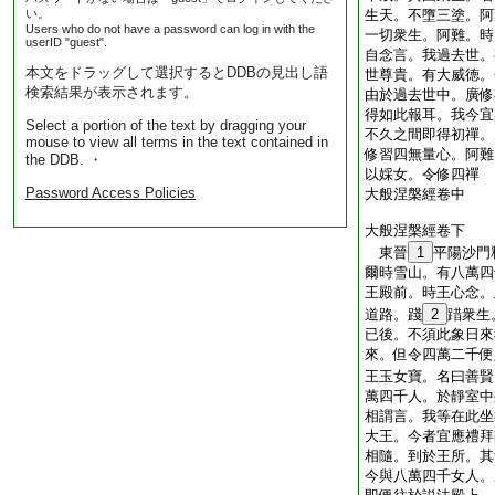
い。
生天。不墮三塗。阿
Users who do not have a password can log in with the
一切衆生。阿難。時
userID "guest".
自念言。我過去世。
本文をドラッグして選択するとDDBの見出し語
世尊貴。有大威徳。
検索結果が表示されます。
由於過去世中。廣修
得如此報耳。我今宜
Select a portion of the text by dragging your
不久之間即得初禪。
mouse to view all terms in the text contained in
修習四無量心。阿難
the DDB. ・
以婇女。令修四禪
Password Access Policies
大般涅槃經卷中
大般涅槃經卷下
東晉
1
平陽沙
爾時雪山。有八萬四
王殿前。時王心念。
道路。踐
2
踖衆生
已後。不須此象日來
來。但令四萬二千便
王玉女寶。名曰善賢
萬四千人。於靜室中
相謂言。我等在此坐
大王。今者宜應禮拜
相隨。到於王所。其
今與八萬四千女人。