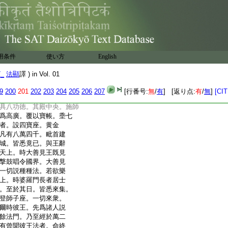
是何神而忽來下。天即
天帝釋之大臣也。名毗
大王心欲開廣宮殿故。
作監匠以助於王。王聞
彼天子。即便經始。開廓
間相去。二十四踰闍那。
用条件
使い方
English
。各八踰闍那。七寶嚴
有八萬四千間隔住處。
7_
法顯
譯 ) in Vol. 01
又復爲王起説法殿。高
。七寶莊
9
嚴無異於前。
9
200
201
202
203
204
205
206
207
[行番号:
無
/
有
] [返り点:
有
/
無
]
[CIT
。及以名華。列植蔭映。又
具八功徳。其殿中央。施師
爲高廣。覆以寶帳。埀七
者。設四寶座。黄金
凡有八萬四千。毗首建
城。皆悉竟已。與王辭
天上。時大善見王既見
撃鼓唱令國界。大善見
一切説種種法。若欲樂
上。時婆羅門長者居士
。至於其日。皆悉來集。
登師子座。一切來衆。
爾時彼王。先爲諸人説
餘法門。乃至經於萬二
有曾聞彼王法者。命終