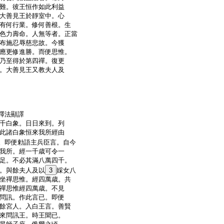
難。彼王恒作如此利益
大善見王於靜室中。心
有何行業。修何善根。生
色力壽命。人無等者。正當
布施忍辱慈悲故。今獲
應更修進勝。而便思惟。
乃至得於第四禪。復更
。大善見王又教夫人及
門釋法顯譯
千白象。日日來到。列
此諸白象恒來我所經由
。即便勅語主兵臣言。自今
我所。經一千歳可令一
足。不必其滿八萬四千。
。與餘夫人及以
3
婇女八
坐禪思惟。經四萬歳。共
禪思惟經四萬歳。不見
問訊。作此言已。即便
餘宮人。入白王言。善賢
來問訊王。時王聞已。