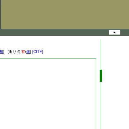
無
] [返り点:
有
/
無
]
[CITE]