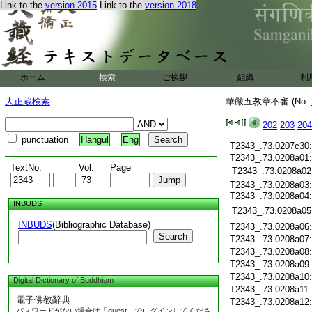
T2343_.73.0207c19
Link to the
version 2015
Link to the
version 2018
T2343_.73.0207c20
T2343_.73.0207c21
T2343_.73.0207c22
T2343_.73.0207c23
T2343_.73.0207c24
ホーム
検索
ご挨拶
組織
利
T2343_.73.0207c25
T2343_.73.0207c26
大正蔵検索
華嚴五教章不審 (No.
T2343_.73.0207c27
T2343_.73.0207c28
202
203
204
T2343_.73.0207c29
punctuation
Hangul
Eng
T2343_.73.0207c30
T2343_.73.0208a01:
TextNo.
Vol.
Page
T2343_.73.0208a02
T2343_.73.0208a03:
T2343_.73.0208a04
INBUDS
T2343_.73.0208a05
INBUDS
(Bibliographic Database)
T2343_.73.0208a06
Search
T2343_.73.0208a07
T2343_.73.0208a08
T2343_.73.0208a09
T2343_.73.0208a10
Digital Dictionary of Buddhism
T2343_.73.0208a11
電子佛教辭典
T2343_.73.0208a12
パスワードがない場合は「guest」でログインしてくださ