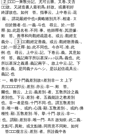
:
2
□□□一乘敎分記。尤可云勝。又卷
文含
レ
:
□□故。又諸造書人最初爲
好故。或書初好
レ
:
終謬故也。如何 答。指事云。上中卷云
花
二
:
嚴
。謂花嚴經中也○廣略雖別共不
相違
文
一
二
一
:
但於難者
任
一義
斗也 尋云。於
一部
一
二
一
二
:
釋
如
此題名有
不同
事。他師釋有
其證據
一
レ
二
一
二
一
:
歟 答。善導和尚觀經疏題名。或云
觀經玄
二
:
義分
。
3
□□觀經定善義。或云
觀經散善義
。
一
二
一
:
□於
一部之釋
如
此不同也。今亦可
准
此
二
一
レ
レ
二
:
例
也 尋云。上中云
記。下卷云
義。其意如
一
レ
レ
:
何 答。義記兩字所以甚深
以爲
義也。此
ナルヲ
レ
:
所以甚深之義通
義記兩字
。故上中云
記。下
二
一
レ
:
卷云
義。是同義ナルヘシ。是以起信疏具云
レ
二
:
義記
也
一
:
一。略擧十門義差別故○差別非一
上下
文
:
共□□□□□卽云
差別
亦云
非一
歟 答。
二
一
二
一
:
爾也。難云。上云
義差別
者。五敎所詮之義
二
一
:
差別也。下云
差別
者。五義能詮之教差別
二
一
:
也。非一者是指
十門不同
也。謂五敎差別
二
一
:
非
唯一種
。或約
心識
顯
五敎差別
。或約
佛
二
一
二
一
二
一
二
:
種性
顯
五敎差別
等。擧
十門
故云
非一
一
二
一
二
一
二
一
:
也。謂顯
差別非
唯一門
故知依
此二義
爲言
三
二
一
二
一
:
文點可
異歟。或文點雖
同而意不同歟。如何
レ
レ
:
答□□□復古云
差別
者。所詮義中各
二
一