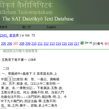
:
外道自性諦
云
一切諸法皆冥性以爲
體。仍
ト
ハ
レ
:
一
云
一
自體
アレハコソ一ナレトテ。自
ト
モ
ノ
カ
:
性常住
計ヲナス也。今義同
之也如何 答。
ノ
レ
:
諸法自體
法自性
云也。一多廣□□シテ。大
ヲ
ト
:
小融通
事
法爾自然道理□法自性如
是
スル
ハ
ナルヲハ
レ
:
三乘
不
知。只神通力等
以
暫現
也。依
之
ハ
ヲ
ニ
スル
レ
レ
用条件
使い方
English
:
云
非是彼法自性如是
也。但於難者。佛法
ハ
二
一
:
因緣
徳用如
此
法爾自然
云也。非
謂
有
ノ
ナルヘキヲ
ト
レ
レ
レ
二
2343_
實英
撰 ) in Vol. 73
:
自體
也
一
:
春季談義五敎章上卷六箇年仁令結願訖
205
206
207
208
209
210
211
212
213
214
215
216
217
[行番号:
有
/
:
元和三年
三月十一日
丁巳
:
總讀師法印權大僧都實英
:
五敎章下卷不審一
心識章
:
二日
:
一。華嚴經中○義卷下
當章題名與
上
文
二
:
中題
1
□□差別
歟 答。一義云。廣略雖
一
:
別。共不
相違
也。□□□上中二卷宗明
一
レ
二
一
二
:
乘
故。名
一乘敎分記
。下卷廣談
五敎
故。
一
二
一
二
一
:
五敎分濟云也。何云
廣略不同
耶。況前八門
二
一
:
化儀化法不同
法門皆約
能詮敎
明
之。今
ナレトモ
二
一
レ
:
中下九十兩門約
所詮法義
釋
五敎不同
二
一
二
一
:
也。加
之判
勝不
。若隨
多上中二卷共
レ
二
一
レ