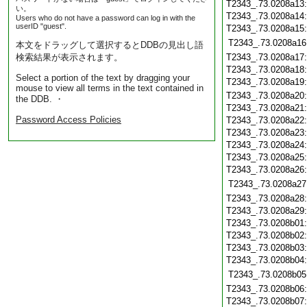
T2343_.73.0208a13
い。
T2343_.73.0208a14
Users who do not have a password can log in with the
userID "guest".
T2343_.73.0208a15
T2343_.73.0208a16
本文をドラッグして選択するとDDBの見出し語
検索結果が表示されます。
T2343_.73.0208a17
T2343_.73.0208a18
Select a portion of the text by dragging your
T2343_.73.0208a19
mouse to view all terms in the text contained in
T2343_.73.0208a20
the DDB. ・
T2343_.73.0208a21
Password Access Policies
T2343_.73.0208a22
T2343_.73.0208a23
T2343_.73.0208a24
T2343_.73.0208a25
T2343_.73.0208a26
T2343_.73.0208a27
T2343_.73.0208a28
T2343_.73.0208a29
T2343_.73.0208b01
T2343_.73.0208b02
T2343_.73.0208b03
T2343_.73.0208b04
T2343_.73.0208b05
T2343_.73.0208b06
T2343_.73.0208b07