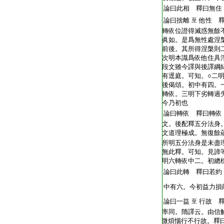
T2269_.68.0186b19:
論曰此相 釋曰無住
T2269_.68.0186b20:
論曰捨離
他性 
至
T2269_.68.0186b21:
轉依位證得滅惑無餘
T2269_.68.0186b22:
眞如。是爲無性處涅
T2269_.68.0186b23:
前後。其所得涅槃則
T2269_.68.0186b24:
次明本識爲依他住具
T2269_.68.0186b25:
段文雖今譯與後譯綱
T2269_.68.0186b26:
有逕庭。可知。○二
T2269_.68.0186b27:
後偈頌。初中有四。
T2269_.68.0186b28:
轉依。三明下劣轉過
T2269_.68.0186b29:
今乃初也
T2269_.68.0186c01:
論曰轉依 釋曰轉依
T2269_.68.0186c02:
文。後配釋五分法身
T2269_.68.0186c03:
文道理極成。無復餘
T2269_.68.0186c04:
所明五分法身是未盡
T2269_.68.0186c05:
無此釋。可知。見諦
T2269_.68.0186c06:
明六轉依中二。初總
T2269_.68.0186c07:
論曰此轉 釋曰若約
T2269_.68.0186c08:
中有六。今初益力損
T2269_.68.0186c09:
論曰一益
行故 
至
T2269_.68.0186c10:
率同。隋譯云。由信
T2269_.68.0186c11:
微煩惱行不行故。釋