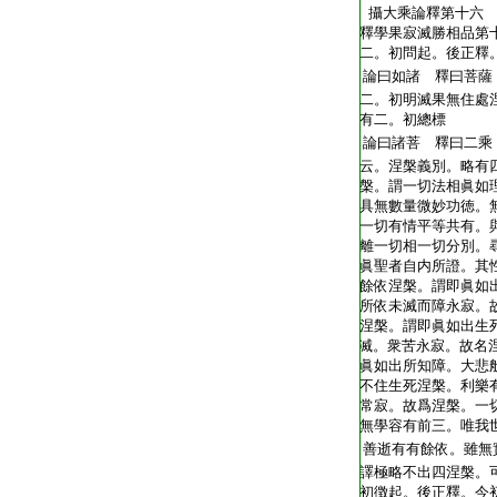
T2269_.68.0186a24:
攝大乘論釋第十六
T2269_.68.0186a25:
釋學果寂滅勝相品第
T2269_.68.0186a26:
二。初問起。後正釋
T2269_.68.0186a27:
論曰如諸 釋曰菩薩
T2269_.68.0186a28:
二。初明滅果無住處
T2269_.68.0186a29:
有二。初總標
T2269_.68.0186b01:
論曰諸菩 釋曰二乘
T2269_.68.0186b02:
云。涅槃義別。略有
T2269_.68.0186b03:
槃。謂一切法相眞如
T2269_.68.0186b04:
具無數量微妙功徳。
T2269_.68.0186b05:
一切有情平等共有。
T2269_.68.0186b06:
離一切相一切分別。
T2269_.68.0186b07:
眞聖者自内所證。其
T2269_.68.0186b08:
餘依涅槃。謂即眞如
T2269_.68.0186b09:
所依未滅而障永寂。
T2269_.68.0186b10:
涅槃。謂即眞如出生
T2269_.68.0186b11:
滅。衆苦永寂。故名
T2269_.68.0186b12:
眞如出所知障。大悲
T2269_.68.0186b13:
不住生死涅槃。利樂
T2269_.68.0186b14:
常寂。故爲涅槃。一
T2269_.68.0186b15:
無學容有前三。唯我
T2269_.68.0186b16:
善逝有有餘依。雖無
T2269_.68.0186b17:
譯極略不出四涅槃。
T2269_.68.0186b18:
初徴起。後正釋。今