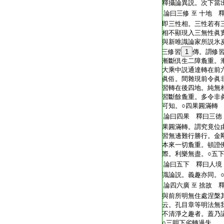
T2269_.68.0187a06:
釋攝論異説。次下當
T2269_.68.0187a07:
論曰三修
十地 
至
T2269_.68.0187a08:
即三性相。三性若有
T2269_.68.0187a09:
相不顯現入三無性眞
T2269_.68.0187a10:
與新唯識論家所説氷
T2269_.68.0187a11:
三修習
1
傳。謂修
T2269_.68.0187a12:
漸斷倶生二障麁重。
T2269_.68.0187a13:
大乘中説通達轉在前
T2269_.68.0187a14:
眞俗。間雜現前令眞
T2269_.68.0187a15:
習轉在後四地。純無
T2269_.68.0187a16:
習斷餘麁重。多令非
T2269_.68.0187a17:
可知。○四果圓滿轉
T2269_.68.0187a18:
論曰四果 釋曰三徳
T2269_.68.0187a19:
果圓滿轉。謂究竟位
T2269_.68.0187a20:
習無邊難行勝行。金
T2269_.68.0187a21:
本來一切麁重。頓證
T2269_.68.0187a22:
際。利樂無盡。○五
T2269_.68.0187a23:
論曰五下 釋曰人境
T2269_.68.0187a24:
識論説。義趣亦同。
T2269_.68.0187a25:
論四六廣
捨故 
至
T2269_.68.0187a26:
與前所明無住處涅槃
T2269_.68.0187a27:
云。孔目章等明法無
T2269_.68.0187a28:
不清淨之趣者。蓋乃
T2269_.68.0187a29:
○三明下劣轉過失