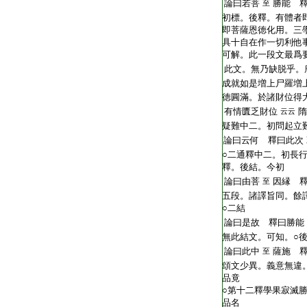
T2269_.68.0186a01:
論曰若菩
勝能 
至
T2269_.68.0186a02:
初標。後釋。有體者
T2269_.68.0186a03:
即菩薩恩徳化用。三
T2269_.68.0186a04:
具十自在作一切利他
T2269_.68.0186a05:
可解。此一段文最爲
T2269_.68.0186a06:
此文。無乃缺脱乎。
T2269_.68.0186a07:
成就如是増上尸羅増
T2269_.68.0186a08:
徳圓滿。於諸財位得
T2269_.68.0186a09:
有情匱乏財位
隋
云云
T2269_.68.0186a10:
疑難中二。初問起立
T2269_.68.0186a11:
論曰云何 釋曰此次
T2269_.68.0186a12:
○二通釋中二。初長
T2269_.68.0186a13:
釋。後結。今初
T2269_.68.0186a14:
論曰由菩
因縁 
至
T2269_.68.0186a15:
五段。諸譯旨同。餘
T2269_.68.0186a16:
○二結
T2269_.68.0186a17:
論曰是故 釋曰勝能
T2269_.68.0186a18:
無此結文。可知。○
T2269_.68.0186a19:
論曰此中
薩施 
至
T2269_.68.0186a20:
頌文少異。義意無違
T2269_.68.0186a21:
品竟
T2269_.68.0186a22:
○第十二釋學果寂滅
T2269_.68.0186a23:
品名