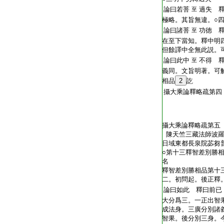
T2269_.68.0187b01:
論曰若菩
過失 
至
T2269_.68.0187b02:
極略。其旨無違。○
T2269_.68.0187b03:
論曰諸菩
功徳 
至
T2269_.68.0187b04:
在至下當知。釋中明
T2269_.68.0187b05:
但餘譯中全無此説。
T2269_.68.0187b06:
論曰此中
不得 
至
T2269_.68.0187b07:
義同。文旨明著。可
T2269_.68.0187b08:
相品
2
訖
T2269_.68.0187b09:
攝大乘論釋略疏第四
T2269_.68.0187b10:
T2269_.68.0187b11:
T2269_.68.0187b12:
T2269_.68.0187b13:
攝大乘論釋略疏第五
T2269_.68.0187b14:
陳天竺三藏法師波羅
T2269_.68.0187b15:
日域東都長泉院苾芻
T2269_.68.0187b16:
○第十三釋智差別勝
T2269_.68.0187b17:
名
T2269_.68.0187b18:
釋智差別勝相品第十
T2269_.68.0187b19:
二。初問起。後正釋
T2269_.68.0187b20:
論曰如此 釋曰前已
T2269_.68.0187b21:
大分爲三。一正出智
T2269_.68.0187b22:
成法身。三廣分別諸
T2269_.68.0187b23:
智果。後分別三身。