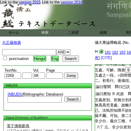
Link to the
version 2015
Link to the
version 2018
T2269_.68.0185b13:
一阿含四十一
十七紙
T2269_.68.0185b14:
十三等明。○第六偈
T2269_.68.0185b15:
論曰無分 釋曰若菩
T2269_.68.0185b16:
可解。隋九
云。
三丁
T2269_.68.0185b17:
即知
5
無有義識亦
ホーム
検索
ご挨拶
組織
利
T2269_.68.0185b18:
○三明此智與般若波
T2269_.68.0185b19:
二。初正明其因。後
大正蔵検索
攝大乘論釋略疏 (No.
T2269_.68.0185b20:
論曰此無 釋曰不以
181
182
183
18
T2269_.68.0185b21:
論曰如經
槃處 
至
有
]
[CITE]
punctuation
Hangul
Eng
T2269_.68.0185b22:
初明菩薩爲圓滿所行
T2269_.68.0185b23:
羅蜜。次明離五處。
T2269_.68.0185b24:
五處。可解。隋唐
6
TextNo.
Vol.
Page
T2269_.68.0185b25:
五處之一段。○四明
T2269_.68.0185b26:
二。初長行。後偈頌
INBUDS
T2269_.68.0185b27:
論曰聲聞 釋曰已説
T2269_.68.0185b28:
論曰應知
此故 
至
INBUDS
(Bibliographic Database)
Search
T2269_.68.0185b29:
五義差別。初無分別
T2269_.68.0185c01:
無爲爲究竟處。故離
T2269_.68.0185c02:
已。法執所知障不妨
T2269_.68.0185c03:
薩不爾。可知。第二
Digital Dictionary of Buddhism
T2269_.68.0185c04:
非少分。義分三種。
電子佛教辭典
T2269_.68.0185c05:
云。非少分差別
六丁
パスワードがない場合は「guest」でログインしてくださ