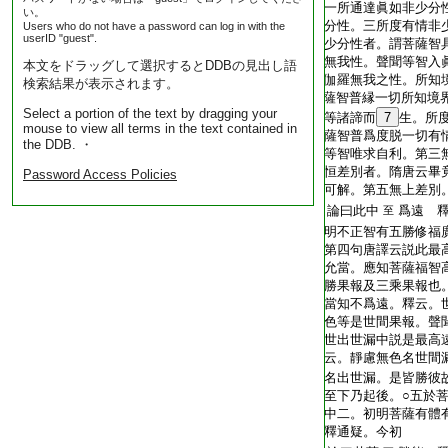
T2269_.68.0185c06:
一所通達眞如非少分
い。
T2269_.68.0185c07:
分性。三所度有情非
Users who do not have a password can log in with the
userID "guest".
T2269_.68.0185c08:
少分性者。謂菩薩智
T2269_.68.0185c09:
無我性。聲聞等智入
本文をドラッグして選択するとDDBの見出し語
T2269_.68.0185c10:
伽羅無我之性。所知
検索結果が表示されます。
T2269_.68.0185c11:
薩智普縁一切所知境
Select a portion of the text by dragging your
T2269_.68.0185c12:
等諸諦而
7
生。所
mouse to view all terms in the text contained in
T2269_.68.0185c13:
薩智普爲度脱一切有
the DDB. ・
T2269_.68.0185c14:
等智唯求自利。第三
T2269_.68.0185c15:
恒差別者。隋唐云畢
Password Access Policies
T2269_.68.0185c16:
可解。第五無上差別
T2269_.68.0185c17:
論曰此中
爲遠 
至
T2269_.68.0185c18:
明不正智有五勝修福
T2269_.68.0185c19:
第四句唐譯云説此最
T2269_.68.0185c20:
允當。應知菩薩福智
T2269_.68.0185c21:
勝果報及三乘果報也
T2269_.68.0185c22:
當知不爲遠。釋云。
T2269_.68.0185c23:
色等是世間果報。聲
T2269_.68.0185c24:
世出世漏中説是最高
T2269_.68.0185c25:
云。靜慮無色名世間
T2269_.68.0185c26:
名出世漏。是皆勝彼
T2269_.68.0185c27:
至下乃起後。○五於
T2269_.68.0185c28:
中二。初明菩薩有體
T2269_.68.0185c29:
釋通疑。今初