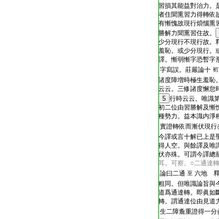
T2269_.68.0186c12:
習損其能益對治力。
T2269_.68.0186c13:
者住聞熏習力得轉依
T2269_.68.0186c14:
有慚愧故現行煩惱熏
T2269_.68.0186c15:
勝解力聞熏習住故。
T2269_.68.0186c16:
少分現行不現行故。
T2269_.68.0186c17:
羞恥。或少分現行。
T2269_.68.0186c18:
譯。慚弱慚字恐暫字
T2269_.68.0186c19:
字寫誤。莊嚴論十
初
T2269_.68.0186c20:
諸度障増時極生羞恥
T2269_.68.0186c21:
云云。三修諸度懈怠
T2269_.68.0186c22:
5
行時云云。唯識
T2269_.68.0186c23:
初二位由習勝解及慚
T2269_.68.0186c24:
種勢力。益本識内淨
T2269_.68.0186c25:
實證轉依而漸伏現行
T2269_.68.0186c26:
今譯或言十解已上是
T2269_.68.0186c27:
得人空。與餘譯及唯
T2269_.68.0186c28:
伏亦殊。可謂今譯總
T2269_.68.0186c29:
耳。可察。○二通達
T2269_.68.0187a01:
論曰二通
六地 
至
T2269_.68.0187a02:
粗同。但唯識論旨與
T2269_.68.0187a03:
道爲通達轉。即眞如
T2269_.68.0187a04:
轉。謂通達位由見道
T2269_.68.0187a05:
生二障麁重證得一分