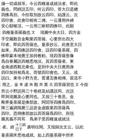
:
攝一切成就等。今云四種速成就法者。即此
:
義也。問經説五印。何云四印。答大日是總
:
四佛爲別。今但取別故云四印。結護云。次
:
四印會。此會印相有二傳。一云通用外縛
:
安心額喉頂。一云用三昧耶四佛印。此顯
:
四種曼荼羅義也
現圖中央大日。四方金
文
:
手空藏觀音金剛業四菩薩。心要所出四大
:
印者。即此四菩薩也。曼荼抄云。此會意大日
:
如來。爲四佛説四印會。説四印曼荼羅。四
:
佛即蒙本地覺王加持教勅。現四菩薩形像
:
爲自眷屬説四種悉地法。其四菩薩者。東
:
金南虚西觀北拳也。是則中央大日應用身
:
四印加持相爲名。而號四印會也。又云。或
:
説曰。東寺小野方意。普通五佛相傳。當流不
:
用之。金
虚
觀
業
四菩薩習也
今按
東
南
西
北
文
:
所云小野説與三十卷經及結護説同。次説
:
即與現圖及心要同也。又按三十卷意。金
:
剛界曼荼羅是佛部故。阿閦等四佛爲四印。
:
降三遍調羯磨三品皆金虚眼業四菩薩爲
:
四印。恐簡佛部故以四菩薩爲四印。與現
:
圖其義不同耳 爲弟子受四種速成就法
十三紙
:
者。經
廣明往閱。又指歸次文云。以此
已下
:
曼荼羅求悉地成就。如上四曼荼羅中所求