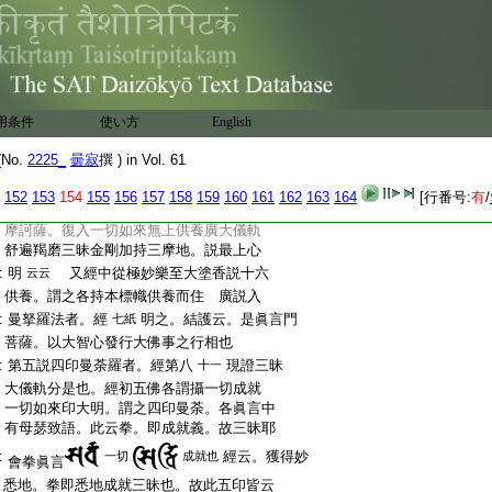
:
言身心猗息者。猗者美也。此輕安樂異解脱
:
樂
説微細金剛三摩地者。經第七
説
文
十五
:
速叉摩嚩曰羅等四眞言
是也 四靜
廣歛等
:
慮法者。同
四無量次有四眞言。恐當此
十六
:
矣 修四無量者。同
説之 三解脱門
十五
用条件
使い方
English
:
者。同
説三滿多跋捺羅尾捨等三種眞
十七右
No.
2225_
曇寂
撰 ) in Vol. 61
:
言。恐是三解脱眞言 第四説一切如來廣
:
大供養等者。經第八
金剛事業曼荼羅廣
初紙
152
153
154
155
156
157
158
159
160
161
162
163
164
[行番号:
有
/
:
大儀軌分是也。經云。爾時具徳金剛手菩薩
:
摩訶薩。復入一切如來無上供養廣大儀軌
:
舒遍羯磨三昧金剛加持三摩地。説最上心
:
明
又經中從極妙樂至大塗香説十六
云云
:
供養。謂之各持本標幟供養而住 廣説入
:
曼拏羅法者。經
明之。結護云。是眞言門
七紙
:
菩薩。以大智心發行大佛事之行相也
:
第五説四印曼荼羅者。經第八
現證三昧
十一
:
大儀軌分是也。經初五佛各謂攝一切成就
:
一切如來印大明。謂之四印曼荼。各眞言中
:
有母瑟致語。此云拳。即成就義。故三昧耶
:
經云。獲得妙
一切
成就也
會拳眞言
:
悉地。拳即悉地成就三昧也。故此五印皆云