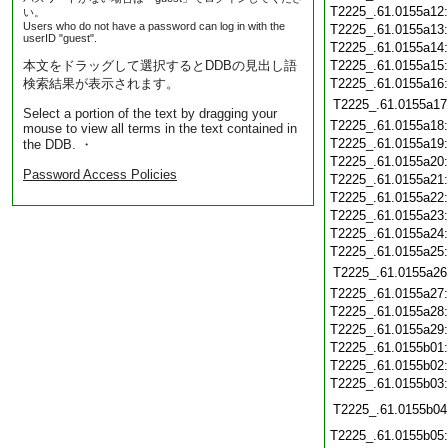
T2225_.61.0155a12
い。
Users who do not have a password can log in with the
T2225_.61.0155a13
userID "guest".
T2225_.61.0155a14
本文をドラッグして選択するとDDBの見出し語
T2225_.61.0155a15
検索結果が表示されます。
T2225_.61.0155a16
T2225_.61.0155a17
Select a portion of the text by dragging your
T2225_.61.0155a18
mouse to view all terms in the text contained in
T2225_.61.0155a19
the DDB. ・
T2225_.61.0155a20
Password Access Policies
T2225_.61.0155a21
T2225_.61.0155a22
T2225_.61.0155a23
T2225_.61.0155a24
T2225_.61.0155a25
T2225_.61.0155a26
T2225_.61.0155a27
T2225_.61.0155a28
T2225_.61.0155a29
T2225_.61.0155b01
T2225_.61.0155b02
T2225_.61.0155b03
T2225_.61.0155b04
T2225_.61.0155b05