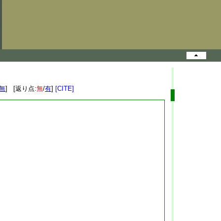
無
] [返り点:
無
/
有
]
[CITE]