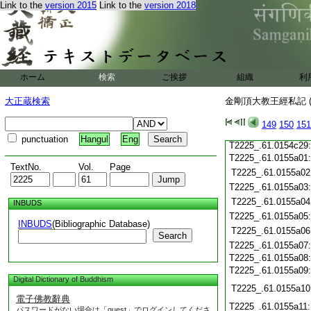
Link to the
version 2015
Link to the
version 2018
T2225_.61.0154c20
T2225_.61.0154c21
T2225_.61.0154c22
T2225_.61.0154c23
T2225_.61.0154c24
ホーム
検索
ご挨拶
組織
利
T2225_.61.0154c25
大正蔵検索
金剛頂大教王經私記 (
T2225_.61.0154c26
T2225_.61.0154c27
149
150
151
T2225_.61.0154c28
punctuation
Hangul
Eng
T2225_.61.0154c29
T2225_.61.0155a01
TextNo.
Vol.
Page
T2225_.61.0155a02
T2225_.61.0155a03
T2225_.61.0155a04
INBUDS
T2225_.61.0155a05
INBUDS
(Bibliographic Database)
T2225_.61.0155a06
Search
T2225_.61.0155a07
T2225_.61.0155a08
T2225_.61.0155a09
Digital Dictionary of Buddhism
T2225_.61.0155a10
電子佛教辭典
T2225_.61.0155a11
パスワードがない場合は「guest」でログインしてくださ