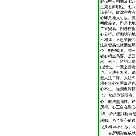
經論中云初地及七八
生死忍而明也。七八
論異説。故沈空亦有
心即八地入心故。義
明此義者。即是七地
二乘變易。四卷楞伽
心云得。楞伽明初地
不相違。不思議變易
法身變易也縁因生壞
今且明宗義者。謂三
者心續生爲要。是云
然上來下。辨初二劫
由漸也。一毫之善者
也。人法有無者。總
云人法二障。人法即
滯有無心無罣礙是也
心不生。從淺至深轉
也 猶是對治等者
心。觀法無我性。於
所得。心王自在覺心
縛。於法無我得蘇
頼耶。乃至覺心前後
之影像本不生故。
十一卷所明影像成就