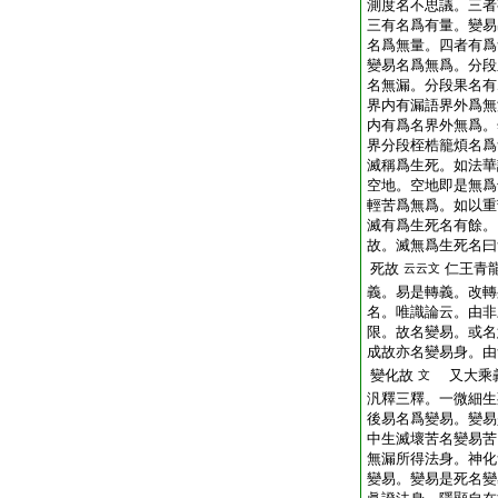
測度名不思議。三者
三有名爲有量。變易
名爲無量。四者有爲
變易名爲無爲。分段
名無漏。分段果名有
界内有漏語界外爲無
内有爲名界外無爲。
界分段桎梏籠煩名爲
滅稱爲生死。如法華
空地。空地即是無爲
輕苦爲無爲。如以重
滅有爲生死名有餘。
故。滅無爲生死名曰
死故
仁王青
云云文
義。易是轉義。改轉
名。唯識論云。由非
限。故名變易。或名
成故亦名變易身。由
變化故
又大乘
文
汎釋三釋。一微細生
後易名爲變易。變易
中生滅壞苦名變易苦
無漏所得法身。神化
變易。變易是死名變