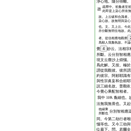
淨心地。隨分得離。
疏釋中。初麁者至
故
此即是上染心所依
故。上云破和合識者。
染心故。故無明與染心
也。文。又上云。今此
亦分斷無明住地故。此
者。從信相應地觀察
爲顯人我麁執故。不論
覺
4
鈔云。法相宗
所斷。云分別智相應
現文云塵沙上煩惱。
爲此解。又按。極於
謂從我觀彼。彼所謂
約彼宗。阿頼耶識有
與性宗眞妄和合頼耶
説三細名故。普觀依
今覺心乘配智相者。
我中
麁細也。
法執
法無我無畏也。又起
他縁乘
分別智相應
所斷也
同。今第二劫行者唯
惱等也。又今三劫與
位最下。問。若爾全