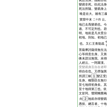
眞證法身。隱顯自在
變易非死。但此法身
死法所隨。變易身上
唯是在大。雖有三
寶窟中末
云
二十四
地已去爲變易也。今
過。不可定判也。若
明。地前是凡夫受分
初地。則知。初地已
也。又仁王青龍疏
菩薩摩訶薩得無生法
心等得意生身。又第
佛未證法無我。未得
人經云。一阿羅漢。
受變易身言自在者即
得自在也。又楞伽第
所謂三昧
1
變正受
生身。種類倶生無行
至七地得初身矣。其
至十地得第三也。依
文皆同。聲聞獨覺兩
向
2
地前亦得變易
愚按。總言者。十地