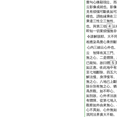
覺句心佛顯現位。而
云影像成就也。影像
見有煩惱可斷眞如可
檀也。謂他縁乘依三
乘遣三性立三無性。
也。與第三劫
4
云
即知一切業煩惱無非
令誰解脱耶。大不
相應染爲覺心乘所斷
心内三細云心外也
云 智障有其三門。
無之心。二是體障。
已能知。故曰體
5
如正惠。依此地中有
至七地斷除。四五六
解法慢。身淨慢等。
無之心。八地已上斷
除分別有無之心。猶
爲所觀。如不即心。
如別故。心外求法故
有體障。從第七地入
觀察如外由來無心。
心不異如。心外無如
泯同法界廣大不動。