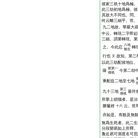
彼家三祇十地爲極。
此三劫初地爲極。彼
其故大不同也。問。
何云離三細乎。答。
九二地故。華嚴大
中云。轉現二字即起
三細。謂業轉現。業
八地
之。今此忍
轉
無生
行也
故知。第三
文
以此三劫配彼地位。
彼第一
薩
今第二劫
僧祇
乘配從二地至七地
第三
九十三地
最符
僧祇
所擧上煩惱者。是法
勝鬘經
云。世
十六
亦如是。有餘及無
無爲生死者。此二生
分段變易如上所釋。
麁近易可測度名可思