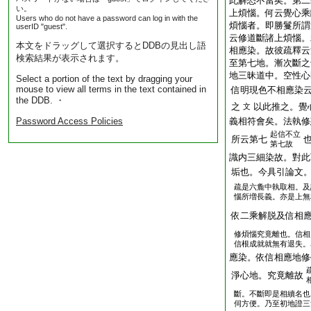
此解恐不當矣。第二
い。
上煩惱。何云覺心乘
Users who do not have a password can log in with the
煩惱者。即勝鬘所謂
userID "guest".
云修道斷諸上煩惱。
本文をドラッグして選択するとDDBの見出し語
相應染。故彼疏釋云
検索結果が表示されます。
至第七地。漸次斷之
地三昧道中。空性心
Select a portion of the text by dragging your
mouse to view all terms in the text contained in
信明現色不相應染
the DDB. ・
之
以此推之。覺
文
Password Access Policies
義相符會矣。法執修
起信不立
所云第七
第七故
識内三細染故。對此
垢也。今具引論文
疏是六麁中執取相。及
惱所増長義。亦是上無
依二乘解脱及信相
修煩惱究竟離也。信相
信根成就就無有退失。
應染。依信相應地修
淨心地。究竟離故
斷。不斷即是相續名也
伺方便。乃至初地證三