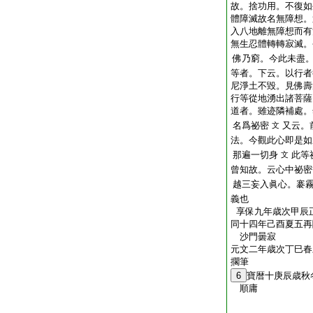
故。捨功用。不復如
體障滅故名無障想。
入八地離無障想而有
無生忍體轉轉寂滅。
佛乃窮。今此未盡
等者。下云。以行者
尼淨土不毀。見佛壽
行等從地湧出諸菩薩
道者。雖迹隣補處。
名爲祕密
又云。
文
法。今觀此心即是如
那遍一切身
此等
文
曾知故。云心中祕密
越三妄入眞心。褰
義也
享保九年歳次甲辰
同十四年己酉夏五再
沙門曇寂
元文二年歳次丁巳春
擱筆
6
寶暦十庚辰歳秋
順庸