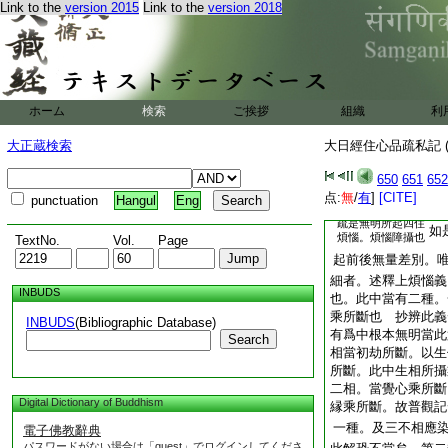
Link to the
version 2015
Link to the
version 2018
修道。覆諸徳上名上
爲上。又起自根本
云。過於恒沙數上煩
恒沙力也。無明所起
強。故名爲上。且覆
ホーム
検索
ご挨拶
組織
利
又起信
云
文
下本七
明。從本已來自性差
大正蔵検索
大日經住心品疏私記 (
沙等上煩惱。依無
650
651
652
無知。所知障
我見愛
点:
無
/
有
]
[CITE]
punctuation
Hangul
Eng
中麁分攝也
疏是無明所起四住
如
煩惱。煩惱障攝也
TextNo.
Vol.
Page
起前後無量差別。
細者。述釋上煩惱義
INBUDS
也。此中當有二種。
乘所斷也 抄辨此義
INBUDS
(Bibliographic Database)
有爲中根本無明當此
Search
相當初劫所斷。以生
所斷。此中生相所攝
二相。當覺心乘所斷
Digital Dictionary of Buddhism
縁乘所斷。故普觀記
一種。及三不相應
電子佛教辭典
パスワードがない場合は「guest」でログインしてくださ