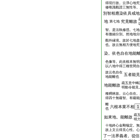
得現行故。云淨心地究
修唯識觀證三無性等。
別智相應染依具戒地
地
究竟離故
第七地
智。是法執修惑。七地
有微細分別。然地地分
觀外縁境。故於七地盡
也。故云無相方便地究
染。依色自在地能
色像等。此依根本無明
以八地中得三種世間自
故云色自在
五者能見
地能離也
疏五意中轉
地能離故
明動令能見
種稠林故。云心自在。
得四十無礙智。有礙能
離
六根本業不相
1
也
疏
如來地。能離故
明
十地終心金剛喩定。無
故上文云得見心性。心
了一法界義者。從信