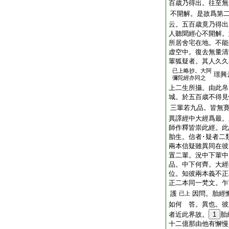
百歳乃得出。往至無
不開解。是故爲第
云。五百歳竟乃得出
人聽聞經心不開解。
所居舍宅在地。不能
虚空中。復去無量清
輩狐疑者。其人久久
已上略抄。大阿
璟興
彌陀經亦同之
上二生所攝。由此帛
城。於五百歳不得見
三輩若九品。皆無
異譯經中大經爲最。
師作釋皆崇此經。此
胎生。信者･疑者二
兩本信疑雖異同在彼
置二輩。況中下輩中
品。中下何齊。大經
位。知彼兩本義不正
正二本同一梵文。乍
護
因問。胎經
已上
如何 答。異也。彼
者近此界故。
1
胎
十二億那由他有懈慢