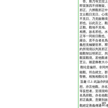
答。斯乃等文挍上
即當第四不得雜疑。
邪正。六辨觀邪正中
文云觀日見日。心境
不見日。乃見餘雜境
邪也。以此言之。觀
正觀。觀地不見地。
相應。故名邪也。水
正等一同前日觀也。
羅合。若不合者名爲
麁想見極樂世界。釋
約所現境以判其邪正
能觀智以明邪正。所
觀當觀境。若他觀者
芝云。雖是佛教大小
觀竝是偏邪。非同
能觀。符合經文。群
聖教。相無相觀竝非
旨趣
此論亦約
已上
想。亦言他觀。亦名
等妄想者。至境現時
名爲邪觀。亦名他觀
邪正義廣。意樂別故
觀經定善義傳通