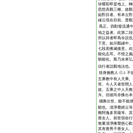
珍曜彩即是地上。轉
思想具觀三種。故觀
如對目者。有本云對
縁云現在目前。普觀
爲正。四勸發流通
地之益者。此第二段
所以持者即爲令説也
下意。如示觀縁中。
七段若佛滅後意。此
能化志耳。不惜之義
順能化。斯乃未來弘
信行者説觀地法也。
捨身施教人
不
已上
五乘教中有人天乘。
答。今人天者世間人
故。五乘之中人天教
斥。但彼尚非佛出本
感佛出世。餘不能
願也。清淨覺經云等
難阿逸多菩薩等。其
善女人。前世宿命行
無量清淨佛聲慈心歡
其有善男子善女人。