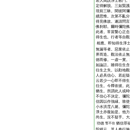
若人聞説淨土教門。
定得解脱。三如賢護
現前三昧。聞彼阿彌
續思惟。次第不亂分
得見佛故。遂請問言
佛刹耶。爾時彌陀佛
此者。常當繋心正念
得生也。行者等自觀
相應。即知得生淨
無漏等者。惡業依止
界而造。觀法依止無
徳而修。一虚一實。
如論註。雖得往生含
往生之失。以勸地觀
人必具信心。若起疑
云若少一心即不得生
往生。今釋依彼。此
猶生。所謂此人或時
不信心不決定。彌陀
信因以作強縁。致使
小水洪霔八埏。彌陀
淨土亦復如是。他力
尚生。況不疑乎。大
功徳
猶信罪
暫不信
陀經云。其人奉行施