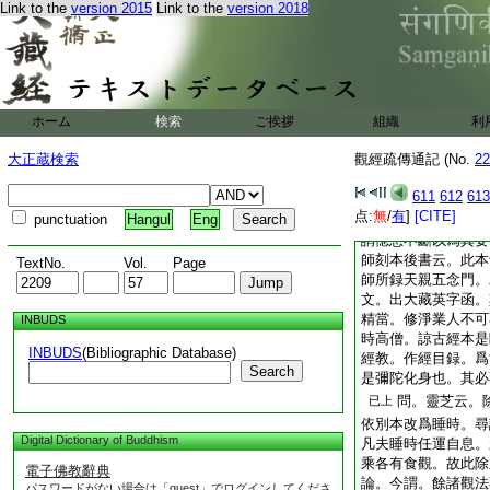
Link to the
version 2015
Link to the
version 2018
聞思心也。得三昧明
既以二見同云
已上
成 答。今師意以思
彼論想成人師意別。
與今何同 問。閉目
ホーム
検索
ご挨拶
位耶 答。日觀當文
組織
利
境既現心故。像觀文
大正蔵検索
觀經疏傳通記 (No.
22
文云似現目前故 問
正受耶 答。了了之
611
612
613
觀音･今文二處皆屬
点:
無
/
有
]
[CITE]
punctuation
Hangul
Eng
者。有本云唯除食時
謂憶想不斷以爲其要
師刻本後書云。此本
TextNo.
Vol.
Page
師所録天親五念門。
文。出大藏英字函。
精當。修淨業人不可
INBUDS
時高僧。
諒
古經本是
INBUDS
(Bibliographic Database)
經教。作經目録。爲
Search
是彌陀化身也。其必
問。靈芝云。
已上
依別本改爲睡時。尋
Digital Dictionary of Buddhism
凡夫睡時任運自息。
乘各有食觀。故此除
電子佛教辭典
論。今謂。餘諸觀法
パスワードがない場合は「guest」でログインしてくださ