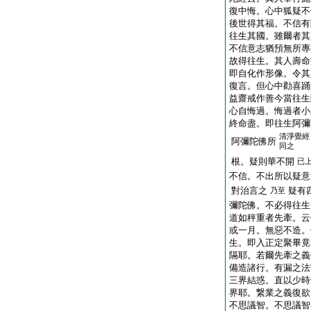
復中悔。心中狐疑不
後世得其福。不信有
往生其國。雖爾者其
不信意志猶預無所專
故得往生。其人壽命
即自化作形像。令其
復言。但心中勸喜踊
益齋戒作善今當往生
心自悔過。悔過者小
終命盡。即往生阿彌
清淨覺經
阿彌陀佛所
同之
根。疑則華不開
已
不信。不出所以疑意
對治言之
疑有
乃至
彌陀佛。不必得往生
道如秤重者先牽。云
或一月。無惡不造。
生。即入正定聚畢竟
隔耶。若爾先牽之義
備造諸行。有漏之法
三界結惑。直以少時
界耶。繋業之義復欲
不思議智。不思議智