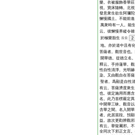
樂。衣被服飾香華莊
視。寶床隨轉。北視
發意衆生欲生阿彌陀
懈慢國土。不能前進
萬衆時有一人。能
云。彼懈慢界縱令雖
於極樂胎生
云云
2
地。亦於道中且有
菩薩者。觀世音也。
開華徳。從徳立名
釋云。手持蓮華。觀
性自性清淨。光明赫
染。又由觀自在菩薩
聖者。爲顯是自性
有云。菩薩濟度衆生
也。彼定施用而應含
名。此乃首楞嚴定異
中開華三昧。觀音以
含華之闇。名入開華
者。此居當段。預顯
益。故次更勸辨觀邪
有云。擧疑屬邪。不
全同次下邪正文言。