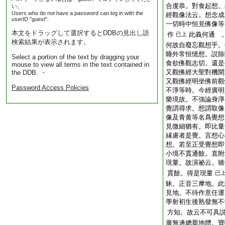
合虔恭。對食起想。
い。
Users who do not have a password can log in with the
經觀像法云。想念成
userID "guest".
一切時中恒見佛像等
本文をドラッグして選択するとDDBの見出し語
作
此義何通 
已上
検索結果が表示されます。
何故自廢忘觀想乎。
睡外常恒憶想。説除
Select a portion of the text by dragging your
食欲佛觀志切。還是
mouse to view all terms in the text contained in
又觀佛經大聖對機開
the DDB. ・
又觀佛經明坐佛前觀
Password Access Policies
不淨等時。今經廣明
樂境故。不強論身淨
覺謂尋求。想謂取像
像及青黄等名爲覺想
見微細猶有。即比量
縁慮者是覺。言想心
想。若至正受覺想即
小境不貫通餘。直附
現量。故演祕云。雖
貫餘。得是現量
已
昧。正音三摩地。此
見地。不待作意任運
學射初生後熟發無不
方知。故云不可具
廣無邊總擧地體。寶