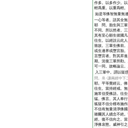
作多。以多作少。以
輕爲重。以重爲輕。
如是等佛智無量無
一心等者。語其全無
耶 問。胎生與三輩
不同。所以然者。三
其有至心願生彼國凡
往生。以經説云此人
致故。三輩生佛前。
或生邊界或墮宮胎。
言墮宮者。對其昇進
期。況復三輩所勸。
可一同。故略論云。
入三輩中。謂以疑
問。帛･謙兩經中下
耶。平等覺經云。佛
往生。當持經戒。無
施常信受佛語。往生
猛。佛言。其人奉行
狐疑不信分檀布施作
不信有無量清淨佛國
雖爾其人續念不絶。
經。復不信向之。當
淨佛哀愍。威神引之