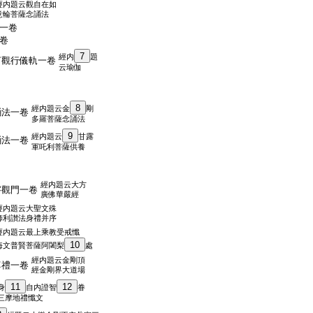
經内題云觀自在如
意輪菩薩念誦法
一卷
卷
7
經内
題
言觀行儀軌一卷
云瑜伽
8
經内題云金
剛
誦法一卷
多羅菩薩念誦法
9
經内題云
甘露
誦法一卷
軍吒利菩薩供養
經内題云大方
字觀門一卷
廣佛華嚴經
經内題云大聖文殊
師利讃法身禮并序
經内題云最上乘教受戒懺
10
悔文普賢菩薩阿闍梨
處
經内題云金剛頂
尊禮一卷
經金剛界大道場
11
12
身
自内證智
眷
三摩地禮懺文