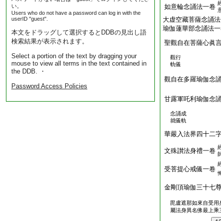
い。
如意輪念誦法一卷
Users who do not have a password can log in with the
userID "guest".
大虚空藏菩薩念誦法
瑜伽蓮華部念誦法一
本文をドラッグして選択するとDDBの見出し語
検索結果が表示されます。
聖觀自在菩薩心眞
Select a portion of the text by dragging your
觀行
mouse to view all terms in the text contained in
軌儀
the DDB. ・
觀自在多羅瑜伽念
Password Access Policies
甘露軍吒利瑜伽念
念誦成
就儀軌
華嚴入法界四十二
文殊讃法身禮一卷
受菩提心戒儀一卷
金剛頂瑜伽三十七
毘盧遮那如來自受用
屬法身異名佛最上乘