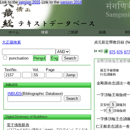
Link to the
version 2015
Link to the
version 2018
金剛頂勝初瑜伽普賢
金剛王菩薩念誦法
普賢金剛薩埵念誦
ホーム
検索
ご挨拶
組織
利
大正蔵検索
貞元新定釋教目録 (N
875
876
877
punctuation
Hangul
Eng
金剛頂瑜伽五祕密
TextNo.
Vol.
Page
薩五字祕密修
行念誦儀軌
金剛壽命念誦法一
INBUDS
INBUDS
(Bibliographic Database)
一字頂輪王瑜伽經
Search
5
言安怛
羅儀則
6
一字
頂瑜伽經
Digital Dictionary of Buddhism
一字佛頂輪王念誦
電子佛教辭典
仁王般若念誦法一卷
パスワードがない場合は「guest」でログインしてくださ