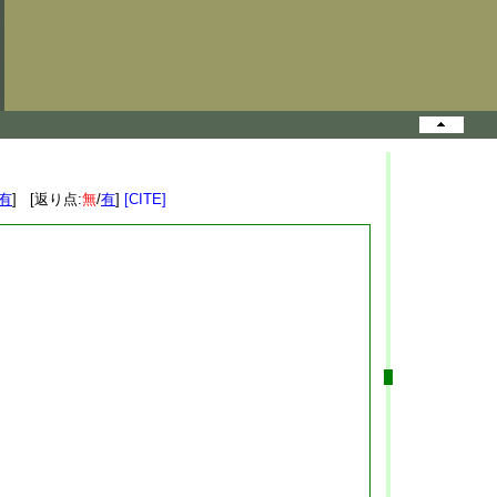
有
] [返り点:
無
/
有
]
[CITE]