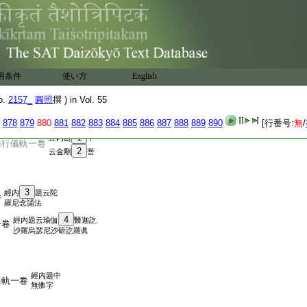
陀羅尼念誦儀軌
菩薩念誦法一卷
經内題中云祕
一卷
密念誦儀軌
經内題中云瑜
法一卷
伽念誦儀軌
用条件
使い方
English
o.
2157_
圓照
撰 ) in Vol. 55
878
879
880
881
882
883
884
885
886
887
888
889
890
[行番号:
無
/
1
經内題
中
修行儀軌一卷
2
云金剛
菩
3
經内
題云陀
卷
羅尼念誦法
4
經内題云瑜伽
醫迦訖
一卷
沙羅烏瑟尼沙斫訖羅眞
經内題中
儀軌一卷
無佛字