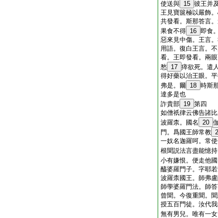
使送與
15
彼王并
王見寶篋極以嚴飾。
共發看。斯那答言。
果食不得
16
即食
惡來見中傷。王言。
用語。復白王言。不
看。王即發看。兩眼
愁
17
瘁欲死。遣
得好藥以治王眼。平
弗是。爾
18
時斯
達多是也
詐貴部
19
第四
如僧祇律云佛告諸比
波羅柰。國名
20
門。爲國王師常教
一奴名迦羅呵。常使
根聞説法言盡能憶持
小有嫌恨。便走他國
醯婆羅門子。字耶若
波羅柰國王。師弗盧
師學婆羅門法。師答
曾聞。今復重聞。聞
授五百門徒。汝代我
無有男兒。唯有一女