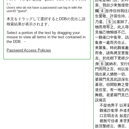
い。
裳。我自少來無侵世
Users who do not have a password can log in with the
爾
4
並停住待我往
userID "guest".
生愛敬。許當住待。
本文をドラッグして選択するとDDBの見出し語
乃還。
5
云葉歸了
検索結果が表示されます。
物而用寄之。此人尋
見偸己物惋彼不已。
Select a portion of the text by dragging your
mouse to view all terms in the text contained in
一鸛雀口中銜草。語
the DDB. ・
集會一處而共住止。
來聚集。時此鸛雀趣
Password Access Policies
而食。諸鳥將至更復
去。於此樹下更經少
身
6
披納衣。安行
門而問之言。何以並
我出家人憐愍一切。
婆羅門見其此語深生
暮宿。但聞歌舞之聲
道住室。有一地孔内
舞戲。老婆羅門見已
説偈言
不捉他男子 以草
鸛雀詐銜草 外道
口言唱去去 如是
都無可信者 來苦
故涅槃經云。佛言。