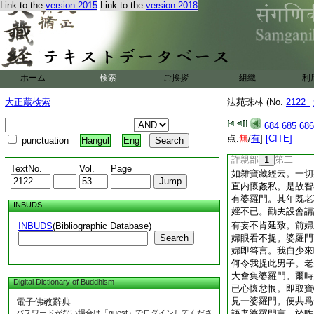
Link to the
version 2015
Link to the
version 2018
23
惰慢篇第六十
24
詐僞篇
25
此
述意部 詐親部 
詐
26
悑部 詐畜
述意部
27
第一
ホーム
検索
ご挨拶
組織
利
夫至道無隔貴在忠言
應之。出其言不善則
大正蔵検索
法苑珠林 (No.
2122_
人法譌替。或憑眞以
由人懷邪正故法通眞
684
685
686
逾盛。現親尚無附之
点:
無
/
有
]
[CITE]
punctuation
Hangul
Eng
故經曰。直心是道場
詐親部
1
第二
TextNo.
Vol.
Page
如雜寶藏經云。一切
直内懷姦私。是故智
有婆羅門。其年既老
INBUDS
婬不已。勸夫設會請
有妄不肯延致。前婦
INBUDS
(Bibliographic Database)
Search
婦眼看不捉。婆羅門
婦即答言。我自少來
何令我捉此男子。老
大會集婆羅門。爾時
Digital Dictionary of Buddhism
已心懷忿恨。即取寶
見一婆羅門。便共爲
電子佛教辭典
パスワードがない場合は「guest」でログインしてくださ
語老婆羅門言。於昨