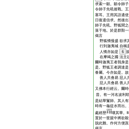
求索一願。願令師子
令師子先吼後戰。王
塞耳。王用其語遺使
日復遣信求。然後出
師子先吼。野狐聞之
落于地。於是群獸一
偈言
野狐憍慢盛 欲求
行到迦夷城 自稱
人憍亦如是
6
在摩竭之國 法主
爾時迦夷王者我身是
是。野狐王者調達是
眷屬。今亦如是。故
善人共會易 惡人
惡人共會易 善人
又佛本行經云。爾時
昔。有一河名波利
是結華鬘師。其人有
時有一龜從水而出。
處經歴
壞其華。
置於一筐篋中將欲殺
脱此難。作何方便誑
偈言