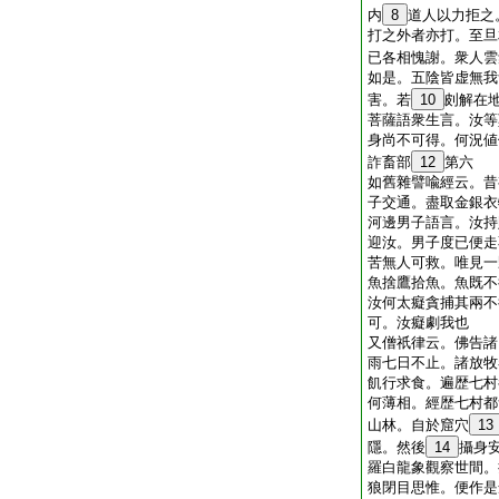
内
8
道人以力拒之
打之外者亦打。至旦
已各相愧謝。衆人雲
如是。五陰皆虚無我
害。若
10
㓟解在
菩薩語衆生言。汝等
身尚不可得。何況値
詐畜部
12
第六
如舊雜譬喩經云。昔
子交通。盡取金銀衣
河邊男子語言。汝持
迎汝。男子度已便走
苦無人可救。唯見一
魚捨鷹拾魚。魚既不
汝何太癡貪捕其兩不
可。汝癡劇我也
又僧祇律云。佛告諸
雨七日不止。諸放牧
飢行求食。遍歴七村
何薄相。經歴七村都
山林。自於窟穴
13
隱。然後
14
攝身
羅白龍象觀察世間。
狼閉目思惟。便作是