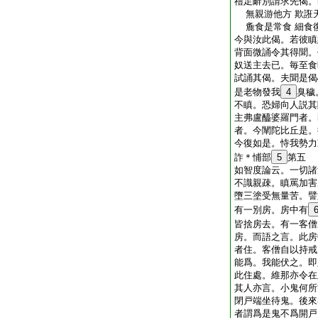
禮足辭別請求先偈。
無親游他方 欺誑
麁食是常食 細食
今與汝此偈。若彼瞋
背面微誦令其得聞。
奴送主去已。毎至食
試誦其偈。夫聞是偈
是老物發我
4
臭穢
不瞋。恐婦向人説其
主弗盧醯婆羅門者。
者。今闡陀比丘是。
今復如是。恃我勢力
詐＊悑部
5
第五
如智度論云。一切諸
不識親疎。瞋罵加害
墮三塗受無量苦。譬
有一別房。房中有
皆捨房去。有一客僧
房。而語之言。此房
者住。客僧自以持戒
能爲。我能伏之。即
此住處。維那亦令在
其人亦言。小鬼何所
閉戸端坐待鬼。後來
者謂爲是鬼不爲開戸