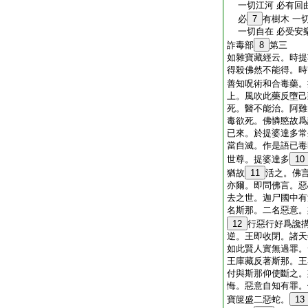
一切江河 必有回曲
必
7
有樹木 一
一切自在 必受安
詐毒部
8
第三
如雜寶藏經云。時提
得殺佛然不能得。時
善知呪術和合毒藥。
上。風吹此藥反墮己
死。醫不能治。阿難
毒欲死。佛憐愍故爲
已來。於提婆達多常
當自滅。作是語已毒
世尊。提婆達多
10
猶故
11
活之。佛
亦爾。即問佛言。惡
去之世。迦尸國中有
名斯那。二名惡意。
12
行惡行好爲讒
逆。王即收閉。諸天
如此賢人實無過罪。
王庫藏反著斯那。王
付與斯那仰使斷之。
悔。惡意自知有罪。
寶篋盛二惡蛇。
13