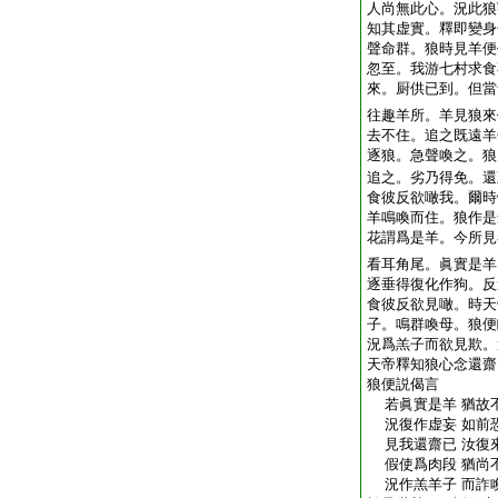
人尚無此心。況此狼
知其虚實。釋即變身
聲命群。狼時見羊便
忽至。我游七村求食
來。厨供已到。但當
往趣羊所。羊見狼來
去不住。追之既遠羊
逐狼。急聲喚之。狼
追之。劣乃得免。還
食彼反欲噉我。爾時
羊鳴喚而住。狼作是
花謂爲是羊。今所見
看耳角尾。眞實是羊
逐垂得復化作狗。反
食彼反欲見噉。時天
子。鳴群喚母。狼便
況爲羔子而欲見欺。
天帝釋知狼心念還齋
狼便説偈言
若眞實是羊 猶故
況復作虚妄 如前
見我還齋已 汝復
假使爲肉段 猶尚
況作羔羊子 而詐