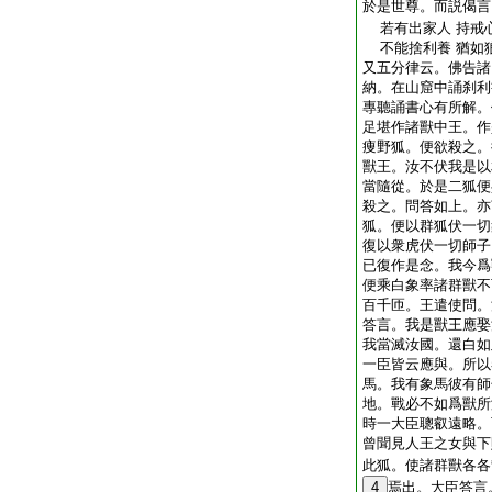
於是世尊。而説偈言
若有出家人 持戒
不能捨利養 猶如
又五分律云。佛告諸
納。在山窟中誦刹利
專聽誦書心有所解。
足堪作諸獸中王。作
痩野狐。便欲殺之。
獸王。汝不伏我是以
當隨從。於是二狐便
殺之。問答如上。亦
狐。便以群狐伏一切
復以衆虎伏一切師子
已復作是念。我今爲
便乘白象率諸群獸不
百千匝。王遣使問。
答言。我是獸王應娶
我當滅汝國。還白如
一臣皆云應與。所以
馬。我有象馬彼有師
地。戰必不如爲獸所
時一大臣聰叡遠略。
曾聞見人王之女與下
此狐。使諸群獸各各
4
焉出。大臣答言