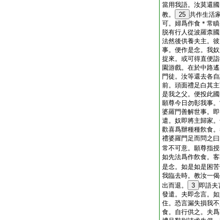
當用我語。汝莫還國
教。
25
共作生活
可。婦爲作食＊常瞋
脱有行人從波羅柰國
法然後供養夫主。彼
事。便作是念。我奴
捉來。或可得直便詣
園游戲。在於中路遙
門徒。汝等還去各自
前。頭面禮足白其主
是我之父。便投此國
願尊今日勿彰我事。
婆羅門善解世事。即
遣。奴即將主歸家。
歡喜爲辦種種飮食。
禮婆羅門足而問之曰
常不可意。願尊指授
如先法爲作飮食。客
是念。如是如是困苦
我臨去時。教汝一偈
出而退。
3
即語夫
發遣。夫即念言。如
住。恐言漏失損我不
食。自行供之。夫爲