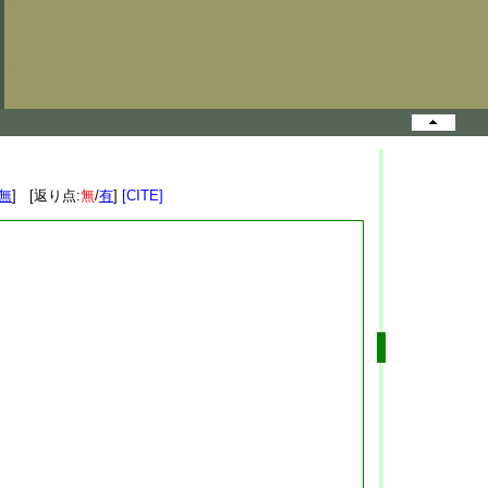
無
] [返り点:
無
/
有
]
[CITE]