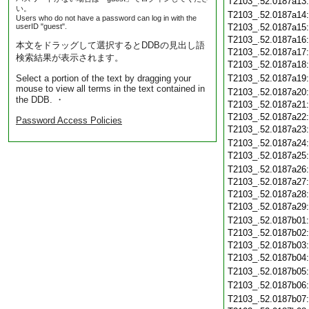
T2103_.52.0187a13
い。
T2103_.52.0187a14
Users who do not have a password can log in with the
userID "guest".
T2103_.52.0187a15
T2103_.52.0187a16
本文をドラッグして選択するとDDBの見出し語
T2103_.52.0187a17
検索結果が表示されます。
T2103_.52.0187a18
Select a portion of the text by dragging your
T2103_.52.0187a19
mouse to view all terms in the text contained in
T2103_.52.0187a20
the DDB. ・
T2103_.52.0187a21
T2103_.52.0187a22
Password Access Policies
T2103_.52.0187a23
T2103_.52.0187a24
T2103_.52.0187a25
T2103_.52.0187a26
T2103_.52.0187a27
T2103_.52.0187a28
T2103_.52.0187a29
T2103_.52.0187b01
T2103_.52.0187b02
T2103_.52.0187b03
T2103_.52.0187b04
T2103_.52.0187b05
T2103_.52.0187b06
T2103_.52.0187b07