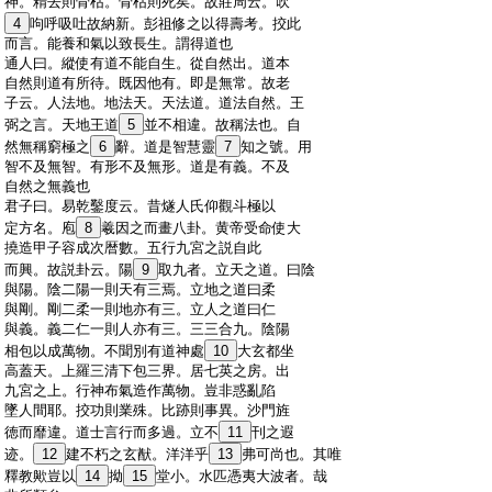
:
神。精去則骨枯。骨枯則死矣。故莊周云。吹
:
4
呴呼吸吐故納新。彭祖修之以得壽考。挍此
:
而言。能養和氣以致長生。謂得道也
:
通人曰。縱使有道不能自生。從自然出。道本
:
自然則道有所待。既因他有。即是無常。故老
:
子云。人法地。地法天。天法道。道法自然。王
:
弼之言。天地王道
5
並不相違。故稱法也。自
:
然無稱窮極之
6
辭。道是智慧靈
7
知之號。用
:
智不及無智。有形不及無形。道是有義。不及
:
自然之無義也
:
君子曰。易乾鑿度云。昔燧人氏仰觀斗極以
:
定方名。庖
8
羲因之而畫八卦。黄帝受命使大
:
撓造甲子容成次暦數。五行九宮之説自此
:
而興。故説卦云。陽
9
取九者。立天之道。曰陰
:
與陽。陰二陽一則天有三焉。立地之道曰柔
:
與剛。剛二柔一則地亦有三。立人之道曰仁
:
與義。義二仁一則人亦有三。三三合九。陰陽
:
相包以成萬物。不聞別有道神處
10
大玄都坐
:
高蓋天。上羅三清下包三界。居七英之房。出
:
九宮之上。行神布氣造作萬物。豈非惑亂陷
:
墜人間耶。挍功則業殊。比跡則事異。沙門旌
:
徳而靡違。道士言行而多過。立不
11
刊之遐
:
迹。
12
建不朽之玄猷。洋洋乎
13
弗可尚也。其唯
:
釋教歟豈以
14
拗
15
堂小。水匹憑夷大波者。哉