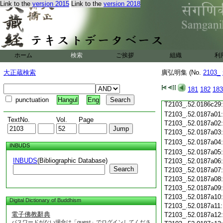
T2103_.52.0186c18
Link to the
version 2015
Link to the
version 2018
T2103_.52.0186c19
T2103_.52.0186c20
T2103_.52.0186c21
T2103_.52.0186c22
T2103_.52.0186c23
ホーム
検索
ご挨拶
組織
利
T2103_.52.0186c24
T2103_.52.0186c25
大正蔵検索
廣弘明集 (No.
2103_
T2103_.52.0186c26
T2103_.52.0186c27
181
182
183
T2103_.52.0186c28
punctuation
Hangul
Eng
T2103_.52.0186c29
T2103_.52.0187a01
TextNo.
Vol.
Page
T2103_.52.0187a02
T2103_.52.0187a03
T2103_.52.0187a04
INBUDS
T2103_.52.0187a05
INBUDS
(Bibliographic Database)
T2103_.52.0187a06
Search
T2103_.52.0187a07
T2103_.52.0187a08
T2103_.52.0187a09
T2103_.52.0187a10
Digital Dictionary of Buddhism
T2103_.52.0187a11
電子佛教辭典
T2103_.52.0187a12
パスワードがない場合は「guest」でログインしてくださ