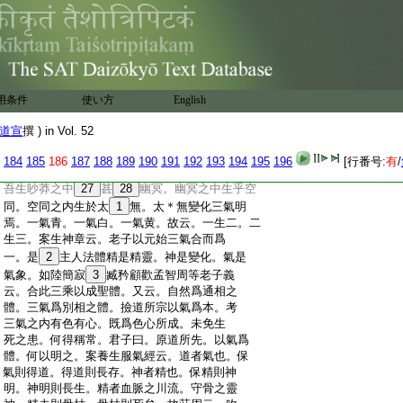
:
精化成神。神變成人。陽氣赤。名曰玄丹。陰氣
:
黄。名曰黄精。陰陽交合二氣降精。精化爲神。
:
精神凝結上於九天。九天之氣下於丹田。與
:
神合凝臨於命門。要須九過是爲九丹。上化
:
下凝以成於人。不云別有道神能宰萬物使
:
之生也。通人曰。古來名儒及河上公。解五千
用条件
使い方
English
:
文。視之不見名曰
23
夷者精也。聽之不聞名
:
曰
24
希者神也。
25
摶之不得名曰
26
微者氣也。是
道宣
撰 ) in Vol. 52
:
謂無状之状無物之象。故知氣體眇莽。所以
:
迎之不見其首。氣形清虚。故云隨之不見其
184
185
186
187
188
189
190
191
192
193
194
195
196
[行番号:
有
/
:
後。此則叙道之本從氣而生。所以上清經云。
:
吾生眇莽之中
27
甚
28
幽冥。幽冥之中生乎空
:
同。空同之内生於太
1
無。太＊無變化三氣明
:
焉。一氣青。一氣白。一氣黄。故云。一生二。二
:
生三。案生神章云。老子以元始三氣合而爲
:
一。是
2
主人法體精是精靈。神是變化。氣是
:
氣象。如陸簡寂
3
臧矜顧歡孟智周等老子義
:
云。合此三乘以成聖體。又云。自然爲通相之
:
體。三氣爲別相之體。撿道所宗以氣爲本。考
:
三氣之内有色有心。既爲色心所成。未免生
:
死之患。何得稱常。君子曰。原道所先。以氣爲
:
體。何以明之。案養生服氣經云。道者氣也。保
:
氣則得道。得道則長存。神者精也。保精則神
:
明。神明則長生。精者血脈之川流。守骨之靈