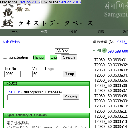
Link to the
version 2015
Link to the
version 2018
T2060_.50.0602c19
T2060_.50.0602c20
T2060_.50.0602c21
T2060_.50.0602c22
T2060_.50.0602c23
T2060_.50.0602c24
ホーム
検索
ご挨拶
組織
利
T2060_.50.0602c25
T2060_.50.0602c26
大正蔵検索
續高僧傳 (No.
2060_
T2060_.50.0602c27
T2060_.50.0602c28
598
599
600
T2060_.50.0602c29
punctuation
Hangul
Eng
T2060_.50.0603a01
T2060_.50.0603a02
TextNo.
Vol.
Page
T2060_.50.0603a03
T2060_.50.0603a04
T2060_.50.0603a05
INBUDS
T2060_.50.0603a06
T2060_.50.0603a07
INBUDS
(Bibliographic Database)
T2060_.50.0603a08
Search
T2060_.50.0603a09
T2060_.50.0603a10
T2060_.50.0603a11
Digital Dictionary of Buddhism
T2060_.50.0603a12
T2060_.50.0603a13
電子佛教辭典
T2060_.50.0603a14
パスワードがない場合は「guest」でログインしてくださ