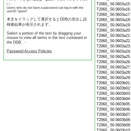
い。
T2060_.50.0603a15
Users who do not have a password can log in with the
T2060_.50.0603a16
userID "guest".
T2060_.50.0603a17
本文をドラッグして選択するとDDBの見出し語
T2060_.50.0603a18
検索結果が表示されます。
T2060_.50.0603a19
T2060_.50.0603a20
Select a portion of the text by dragging your
T2060_.50.0603a21
mouse to view all terms in the text contained in
T2060_.50.0603a22
the DDB. ・
T2060_.50.0603a23
Password Access Policies
T2060_.50.0603a24
T2060_.50.0603a25
T2060_.50.0603a26
T2060_.50.0603a27
T2060_.50.0603a28
T2060_.50.0603a29
T2060_.50.0603b01
T2060_.50.0603b02
T2060_.50.0603b03
T2060_.50.0603b04
T2060_.50.0603b05
T2060_.50.0603b06
T2060_.50.0603b07
T2060_.50.0603b08
T2060_.50.0603b09
T2060_.50.0603b10