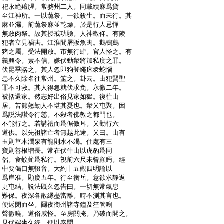
:
祀永絶羶腥。常婺州二人。同載績麻爲貨
:
至江神所。一以蔬祭。一欲殺生。而未行。其
:
麻並濕。前蔬祭麻並乾燥。於是行人忌憚
:
無敢肉祭。故其授戒功驗。人神敬仰。有陵
:
犯者立見禍害。江淮間屠販魚肉。鵝鴨鷄
:
猪之屬。受法開放。市無行肆。官人怪之。有
:
義興令。素不信。嫌伏動衆將加私度之罪。
:
伏昆季賂之。其人忽即狗登繩床衆蛇惱
:
患不久除名往常州。筮之。卦云。由犯賢聖
:
罪不可救。其人得急就伏求免。永徽二年。
:
被括還家。然志好出俗見家如獄。復往山
:
居。苦節翹勤人不堪其憂也。衆又屯聚。因
:
爲説法讃令行慈。不殺者佛教之都門也。
:
不能行之。若講禮而爲倨傲耳。又勸行六
:
道供。以先祖諸亡者無越此途。又曰。山有
:
玉則草木潤泉有龍則水不竭。住處有三
:
寶則善根増長。常在伏牛山以虎豹爲同
:
侶。食蚊虻爲私行。視前六尺未曾顧眄。經
:
中要偈口無輟音。大約十五觀四明論以
:
爲崖准。顯慶五年。行至衡岳。意欲求靜返
:
更屯結。説法既久忽告曰。一切無常氣息
:
難保。夜深各散縁盡當離。時不測其言也。
:
便返閉而坐。爾夜衡州諸寺鐘及笙管鳴
:
聲徹曉。道俗咸怪。至房關掩。乃破而開之。
:
見伏端坐久終。便以奏聞