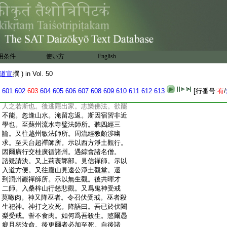
:
揚州海陵正見寺釋法嚮傳十八
:
鄿州雙峯山釋道信傳十九
:
江漢沙門釋惠明傳二十
:
釋善伏。一名等照。姓蒋。常州義興人。生即
:
白首。性知遠離。五歳於安國寺兄才法師
:
邊出家。布衣蔬食日誦經卷。目覩七行
用条件
使い方
English
:
一聞不忘。貞觀三年。竇刺史聞其聰敏追
:
充州學。因爾日聽俗講夕思佛義博士責
道宣
撰 ) in Vol. 50
:
之。對曰。豈不聞乎。行有餘力所以博觀。如
:
不見信請問前聞。乃試之一無所滯。重爲
601
602
603
604
605
606
607
608
609
610
611
612
613
[行番号:
有
/
:
聯類佛教兩用疎通。於是學館傾首。何斯
:
人之若斯也。後逃隱出家。志樂佛法。欲罷
:
不能。忽逢山水。淹留忘返。斯因宿習非近
:
學也。至蘇州流水寺璧法師所。聽四經三
:
論。又往越州敏法師所。周流經教頗渉幽
:
求。至天台超禪師所。示以西方淨土觀行。
:
因爾廣行交桂廣循諸州。遇綜會諸名僧。
:
諮疑請決。又上荊襄鄿部。見信禪師。示以
:
入道方便。又往廬山見遠公淨土觀堂。還
:
到潤州巖禪師所。示以無生觀。後共暉才
:
二師。入桑梓山行慈悲觀。又爲鬼神受戒
:
莫噉肉。神又降巫者。令召伏受戒。巫者殺
:
生祀神。神打之次死。降語曰。吾已於伏闍
:
梨受戒。誓不食肉。如何爲吾殺生。愍爾愚
:
癡且恕汝命。後更爾者必加至死。自後諸