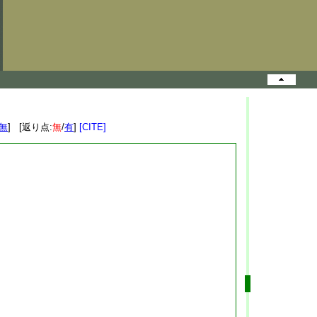
無
] [返り点:
無
/
有
]
[CITE]