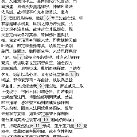
:
美。又如慧瓉禪主。嘉尚頭陀行化晋趙。門
:
庭擁盛。威儀所擬無越律宗。神解所通法
:
依爲詣。故得理事符允有契常規。道有
:
5
窊隆固爲時喪。致延
6
帝里沒齒亡歸。頃
:
有志超即承瓉胤。匡讃之徳乃跨先摸。弘
:
訓之規有淪其緒。故使超亡其風頽矣。觀
:
夫慧定兩級各程其器。皆同佛日無與抗
:
衡。然於祥瑞重沓預覿未然。即世恬愉天仙
:
叶衞誠。歸定學蓋難奪矣。頃世定士多削
:
義門。隨聞道。聽即而依學。未曾思擇扈背
:
了經。毎
7
縁極旨多虧聲望。吐言來誚往往
:
繁焉。或復耽著世定謂習眞空。誦念西方
:
志圖滅惑。肩頸掛珠。亂搯而稱禪數。＊納衣
:
乞食。綜計以爲心道。又有倚託堂殿遶
8
旋
:
竭誠。邪仰安形苟＊存曲計。執以爲是餘
:
學並非。氷想鏗然我
9
倒誰識。斯並戒見二取
:
正使現行。封附不除用増愚魯。向若纔割
:
世網始預法門。博聽論經明閑慧戒。然後
:
歸神攝慮。憑准聖言動則隨戒策修靜則
:
不忘前智。固當人法兩鏡眞俗四依。達智
:
未知寧存妄識。如斯習定非智不禪則衡
:
嶺台崖扇其風也復有相
10
迷同好聚結山
:
門。持犯蒙然動掛
11
形網。運斤運刃無
12
避
:
種生。炊爨飮噉寧慚宿觸。或有立性剛猛
:
志尚下流善友莫尋正經罕讀。瞥聞一句