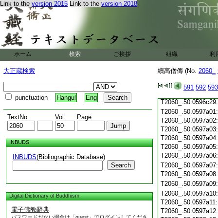
T2060_.50.0596c18
Link to the
version 2015
Link to the
version 2018
T2060_.50.0596c19
T2060_.50.0596c20
T2060_.50.0596c21
T2060_.50.0596c22
T2060_.50.0596c23
ホーム
検索
ご挨拶
組織
利
T2060_.50.0596c24
T2060_.50.0596c25
大正蔵検索
續高僧傳 (No.
2060_
T2060_.50.0596c26
T2060_.50.0596c27
591
592
593
T2060_.50.0596c28
punctuation
Hangul
Eng
T2060_.50.0596c29
T2060_.50.0597a01
TextNo.
Vol.
Page
T2060_.50.0597a02
T2060_.50.0597a03
T2060_.50.0597a04
INBUDS
T2060_.50.0597a05
T2060_.50.0597a06
INBUDS
(Bibliographic Database)
Search
T2060_.50.0597a07
T2060_.50.0597a08
T2060_.50.0597a09
T2060_.50.0597a10
Digital Dictionary of Buddhism
T2060_.50.0597a11
電子佛教辭典
T2060_.50.0597a12
パスワードがない場合は「guest」でログインしてくださ