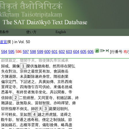
:
矣。義當經遠。陶
18
治方可會期。十住羅穀抑
:
當其位。褊淺之識
19
隳惰之流。朝入禪門夕
:
弘其術。相與傳説謂各窮源。神道冥昧孰
:
明通塞。是知。慮之所及。智之所圖。無非
:
妄境
20
惑心。斯是不能返照。其識浪執境縁
:
心。靜波驚多生定障。即謂功用定力所知。
用条件
使い方
English
:
外彰其説逞慢
21
惑。此則未閑治障。我
:
倒常行。他力所持宗爲正業。眞妄相迷卒
道宣
撰 ) in Vol. 50
:
難通曉。若知惟心妄境不結。返執前境
:
非心所行。如此胥徒安可論道。有陳智璀。
594
595
596
597
598
599
600
601
602
603
604
605
606
[行番号:
有
/
:
師仰慧思。思寔深解玄微。行徳難測。璀亦
:
頗懷親定。聲聞于天。致使陳氏帝宗咸承
:
歸戒。圖像
1
榮供逸聽南都。然而得在開弘
:
失在對治。宗仰之最世莫有加。會謁衡岳
:
方陳過隙。未及斷除遂終身世。隋祖創業
:
偏宗定門。下詔述之。具廣如傳。京邑西南
:
置禪定寺。四海徴引百司供給。來儀名徳咸
:
悉暮年。有終世者無非坐化。具以聞奏。帝
:
倍歸依
2
二世纉暦。又同置寺。初雖詔募。終
:
雜講徒。故無取矣。當朝智覬。亦時禪望。鋒
:
辯所指靡不倒戈。師匠天
3
庭榮冠朝列。
:
不可輕矣。至如慧
4
越之捋虎鬚。道舜之
:
觀牛影。智通之感奇相。僧定之制強賊。節
:
操如鐵石。志概等雲霄。備彰後傳。略爲盡