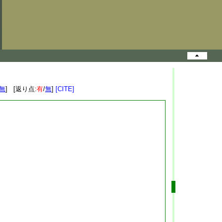
無
] [返り点:
有
/
無
]
[CITE]