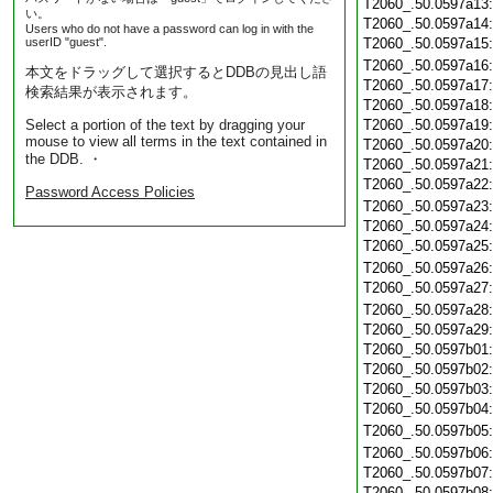
T2060_.50.0597a13
い。
T2060_.50.0597a14
Users who do not have a password can log in with the
userID "guest".
T2060_.50.0597a15
T2060_.50.0597a16
本文をドラッグして選択するとDDBの見出し語
T2060_.50.0597a17
検索結果が表示されます。
T2060_.50.0597a18
Select a portion of the text by dragging your
T2060_.50.0597a19
mouse to view all terms in the text contained in
T2060_.50.0597a20
the DDB. ・
T2060_.50.0597a21
T2060_.50.0597a22
Password Access Policies
T2060_.50.0597a23
T2060_.50.0597a24
T2060_.50.0597a25
T2060_.50.0597a26
T2060_.50.0597a27
T2060_.50.0597a28
T2060_.50.0597a29
T2060_.50.0597b01
T2060_.50.0597b02
T2060_.50.0597b03
T2060_.50.0597b04
T2060_.50.0597b05
T2060_.50.0597b06
T2060_.50.0597b07
T2060_.50.0597b08