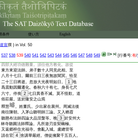
:
陳氏亡國。敏乃
23
反俗三年潜隱。還襲染衣
:
避難入越。住餘姚梁安寺。領十沙彌講法
:
華三論相續不絶。貞觀元年。出還丹陽講
:
華嚴涅槃二年。越州田都督。追還一音寺。
:
相續法輪。于時衆集義學沙門七十餘州八
:
百餘人。當境僧千二百人。尼衆三百。士俗之
用条件
使い方
English
:
集不可復紀。時爲法慶之嘉會也。至十九
:
年。會稽士俗請
24
往靜林講華嚴經。至六月
道宣
撰 ) in Vol. 50
:
末。正講有蛇。懸半身在敏頂上。長七尺許。
:
作黄金色吐五色光。終講方隱。至夏訖
537
538
539
540
541
542
543
544
545
546
547
548
549
[行番号:
有
/
:
還一音寺。夜有赤衣二人。禮敏曰。法師講
:
四部大經功徳難量。須往他方教化。故從
:
東方來迎法師。弟子數十人同見此相。至
:
八月十七日。爾前三日三夜無故闇冥。恰至
:
二十三日將逝。忽放大光夜明如日。
1
地
:
爲震動因爾遷化。春秋六十有七。身長七尺
:
六寸。停喪
2
七日異香不滅。莫不怪歎。道
:
俗莊嚴。送於隆安之山焉
:
釋慧
。姓董氏。少出家在襄州。周滅法後
:
南往陳朝。入茅山聽明師三論。又入栖霞
:
聽懸布法師四論大品涅槃等。晩
3
於安州大
:
林寺聽圓法師釋論。凡所遊刃並契幽極。
:
又返郷梓住光福寺。會亂入城。盧總管等
:
請在官
4
舍講華嚴經。僧徒擁聚千五百人。