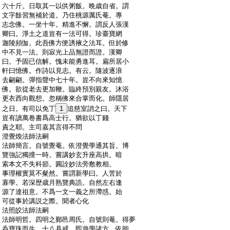
:
六十斤。日取其一以供粥飯。晩歳自省。謂
:
文字餘習無補於道。乃住桃源厲氏菴。專
:
志念佛。一坐十年。精進不懈。謂反人張漢
:
卿曰。淨土之道豈有一法可得。珍臺寶網
:
迦陵頻伽。此吾佛方便誘掖之法耳。但於修
:
中不見一法。則寂光上品無證而證。漢卿
:
曰。予固已信解。愧未能勇進耳。扁所居小
:
軒曰憶佛。作詩以見志。有云。隨波逐浪
:
去翩翩。彈指聲中七十年。豈不向來知憶
:
佛。欲從老去更加鞭。臨終預別親友。沐浴
:
更衣西向觀想。忽稱佛來合掌而化。師隱居
:
之日。有司以免丁
1
追慈室誚之曰。天下
:
豈有讀萬卷書爲高士行。猶欲以丁錢
:
責之耶。主司嘉其言得不問
:
澄覺煥法師法嗣
:
法師簡言。自號覺菴。依澄覺學通其旨。博
:
覽強記獨擅一時。嘗講妙玄升座高拱。暗
:
索本文不失科節。圓詮妙法旁敷教相。
:
事理權實莫不粲然。嘗謂新學曰。人苦於
:
寡學。若深歴歳月熟覽典誥。自然左右逢
:
源了達祖意。不爲一文一義之所滯惑。始
:
可從事於講説之際。聞者心化
:
法照皎法師法嗣
:
法師明哲。四明之鄞邑周氏。自號則菴。得夢
:
呑寶珠而生。十八具戒。即遊學諸方。依能