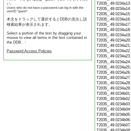
T2035_.49.0234a13
い。
Users who do not have a password can log in with the
T2035_.49.0234a14
userID "guest".
T2035_.49.0234a15
本文をドラッグして選択するとDDBの見出し語
T2035_.49.0234a16
検索結果が表示されます。
T2035_.49.0234a17
T2035_.49.0234a18
Select a portion of the text by dragging your
T2035_.49.0234a19
mouse to view all terms in the text contained in
T2035_.49.0234a20
the DDB. ・
T2035_.49.0234a21
T2035_.49.0234a22
Password Access Policies
T2035_.49.0234a23
T2035_.49.0234a24
T2035_.49.0234a25
T2035_.49.0234a26
T2035_.49.0234a27
T2035_.49.0234a28
T2035_.49.0234a29
T2035_.49.0234b01
T2035_.49.0234b02
T2035_.49.0234b03
T2035_.49.0234b04
T2035_.49.0234b05
T2035_.49.0234b06
T2035_.49.0234b07
T2035_.49.0234b08