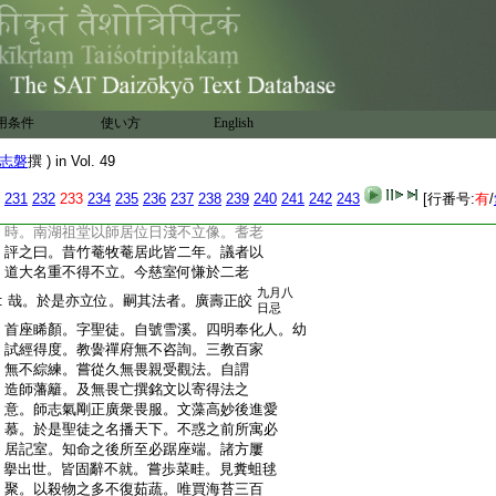
:
讀此必曰。既云直解何用是曲科爲。聞者
:
爲一笑。嘗閒居東湖二靈。以詩遣丐村市
:
云。山環湖水水環山。短艇白鷗窓几間。野
:
外更將供給至。飽參著得十僧閑。時人誦
:
爲實録。郡請居南湖。日事講貫學者如市。
:
居二年以疾辭。居溪口呉氏菴。一日往別
用条件
使い方
English
:
呉君。歸越三日。澡身易衣。趺坐室中。謂侍
:
人曰。吾有
5
瓣香藏之三十年。將臨終供
志磐
撰 ) in Vol. 49
:
佛仰報大恩。今其時。吾將有行。及香煙正
:
熾起白佛陳請求歸安養。就座合掌而化。
231
232
233
234
235
236
237
238
239
240
241
242
243
[行番号:
有
/
:
師爲學得旨尤善駕説。詩頌翰墨妙絶一
:
時。南湖祖堂以師居位日淺不立像。耆老
:
評之曰。昔竹菴牧菴居此皆二年。議者以
:
道大名重不得不立。今慈室何慊於二老
九月八
:
哉。於是亦立位。嗣其法者。廣壽正皎
日忌
:
首座睎顏。字聖徒。自號雪溪。四明奉化人。幼
:
試經得度。教黌禪府無不咨詢。三教百家
:
無不綜練。嘗從久無畏親受觀法。自謂
:
造師藩籬。及無畏亡撰銘文以寄得法之
:
意。師志氣剛正廣衆畏服。文藻高妙後進愛
:
慕。於是聖徒之名播天下。不惑之前所寓必
:
居記室。知命之後所至必踞座端。諸方屢
:
擧出世。皆固辭不就。嘗歩菜畦。見糞蛆毬
:
聚。以殺物之多不復茹蔬。唯買海苔三百