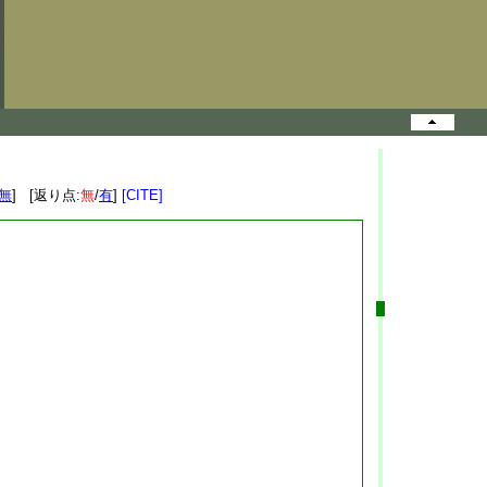
無
] [返り点:
無
/
有
]
[CITE]