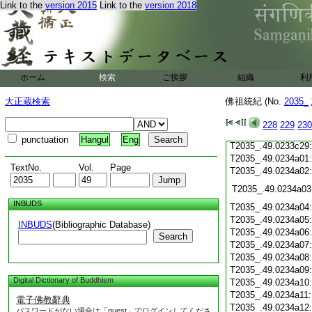
Link to the
version 2015
Link to the
version 2018
T2035_.49.0233c18
T2035_.49.0233c19
T2035_.49.0233c20
T2035_.49.0233c21
T2035_.49.0233c22
T2035_.49.0233c23
ホーム
検索
ご挨拶
組織
利
T2035_.49.0233c24
T2035_.49.0233c25
大正蔵検索
佛祖統紀 (No.
2035_
T2035_.49.0233c26
T2035_.49.0233c27
228
229
230
T2035_.49.0233c28
punctuation
Hangul
Eng
T2035_.49.0233c29
T2035_.49.0234a01
TextNo.
Vol.
Page
T2035_.49.0234a02
T2035_.49.0234a03
INBUDS
T2035_.49.0234a04
T2035_.49.0234a05
INBUDS
(Bibliographic Database)
T2035_.49.0234a06
Search
T2035_.49.0234a07
T2035_.49.0234a08
T2035_.49.0234a09
Digital Dictionary of Buddhism
T2035_.49.0234a10
T2035_.49.0234a11
電子佛教辭典
T2035_.49.0234a12
パスワードがない場合は「guest」でログインしてくださ