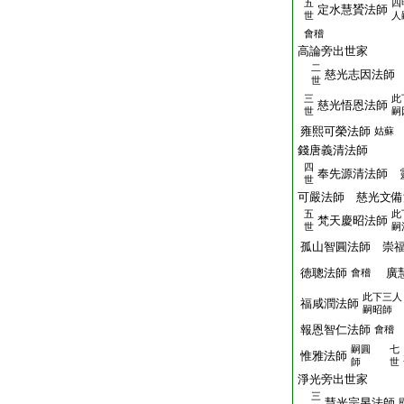
五
四
定水慧贇法師
世
人
會稽
高論旁出世家
二
慈光志因法師
世
三
此
慈光悟恩法師
世
嗣
雍熙可榮法師
姑蘇
錢唐義清法師
四
奉先源清法師 
世
可嚴法師 慈光文備
五
此
梵天慶昭法師
世
嗣
孤山智圓法師 崇
徳聰法師
廣慧
會稽
此下三人
福咸潤法師
嗣昭師
報恩智仁法師
會稽
嗣圓
七
惟雅法師
師
世
淨光旁出世家
三
慧光宗昱法師