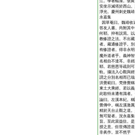
江。學者輻湊。號眞
安坐示滅塔於西山。
淨光。慶州刺史魏靖
永嘉集
因草菴曰。魏靖收
答友人書。尚附其中
何耶。抑有説焉。以
教修證之法。不出藏
者。藏通修證乎。別
有修證者。得非永明
魔外道者乎。義神智
名相自不達耳。非經
耶。若慈恩等疏則可
軌。攝法入心觀與經
謂之分別名相而已哉
洪覺範曰。梵僧覺稱
東土大乘經。若以義
此歌特未遭有識者。
論曰。左溪本紀。稱
覺傳中。稱左溪激厲
精於天台止觀之道。
無可疑者。況永嘉集
旨。至此當益信。是
授之意。但世傳證道
非眞作。豈不然乎