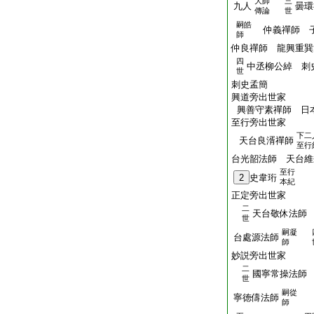
大師
三
九人
曇環
傳論
世
嗣皓
仲義禪師 
師
仲良禪師 龍興重巽
四
中丞柳公綽 刺
世
刺史孟簡
興道旁出世家
興善守素禪師 日
至行旁出世家
下二
天台良湑禪師
至行
台光韶法師 天台維
至行
2
史韋珩
本紀
正定旁出世家
二
天台敬休法師
世
嗣凝
台處源法師
師
妙説旁出世家
二
國寧常操法
世
嗣從
寧徳儔法師
師