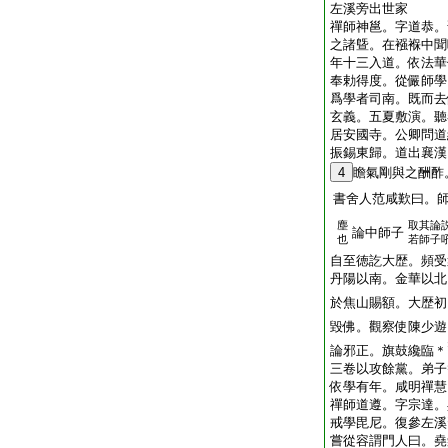
左溪旁出世家
禪師神邕。字道恭。
之諸曁。在襁褓中聞
年十三入道。依法華
奉勅得度。從儼師學
爲學者司南。既而去
玄義。五夏敷演。聽
居安國寺。公卿問道
振錫東歸。道出襄漢
4
瞻氣剛與之酬酢
書舍人范咸歎曰。
塵
取其論
論中師子
也
若師子
自至徳訖大歴。頻受
丹陽以南。金華以北
於焦山賜額。大歴初
毀佛。觀察使陳少遊
論邪正。旗鼓纔臨＊
三卷以攻餘黨。弟子
依學有年。咸明禪慧
禪師道遵。字宗達。
戒學毘尼。復參左溪
嘗從容謂門人曰。堯