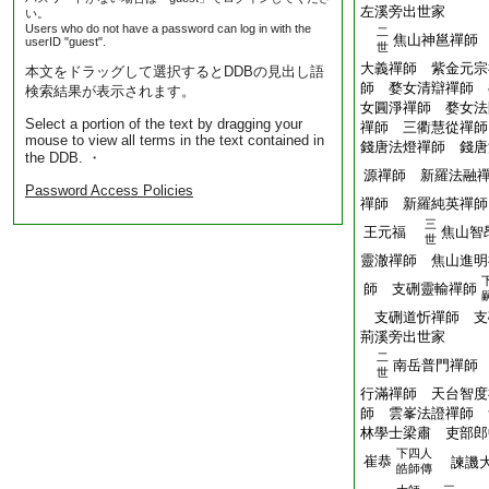
左溪旁出世家
い。
Users who do not have a password can log in with the
二
焦山神邕禪師
userID "guest".
世
大義禪師 紫金元宗
本文をドラッグして選択するとDDBの見出し語
師 婺女清辯禪師 
検索結果が表示されます。
女圓淨禪師 婺女法
Select a portion of the text by dragging your
禪師 三衢慧從禪
mouse to view all terms in the text contained in
錢唐法燈禪師 錢唐
the DDB. ・
源禪師 新羅法融
Password Access Policies
禪師 新羅純英禪師
三
王元福
焦山智
世
靈澈禪師 焦山進明
師 支硎靈輸禪師
支硎道忻禪師 支
荊溪旁出世家
二
南岳普門禪師
世
行滿禪師 天台智度
師 雲峯法證禪師 
林學士梁肅 吏部郎
下四人
崔恭
諫譏大
皓師傳