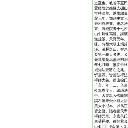
之至也。教若不至民
置經院於姑蘇支硎山
常持法華。以燭繼晝
歴元年。郡刺史韋元
乘相與表奏。賜名法
東。置經院者十七所
山中鑄像寫經。講演
無虚景。天寶元年。
昧。忽覩大明上燭於
溪。溪釋之曰。智惠
發第一義天者也。又
先達謂是垢盡理明洞
年七月晦。無疾告終
咸知法匠將亡之兆。
忻靈源。皆善弘禪法
禪師大義。蕭山徐氏
千言。年十二。入道
位覃恩度人。試誦法
中。因喪親入佛隴閲
謁左溪禀受止觀大悟
槃大小戒本。以爲正
管之聲。議者謂天帝
禪師元宗。永嘉呉氏
禀受禪要。後於紫金
中多
1
虎自師卜居