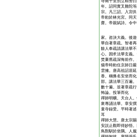
寺南十里別立精舍曰
年。詔同實叉難陀等
宗。凡三詔。入宮供
帝勅於林光宮。同天
齋。帝親賦詩。令中
家。咨決大義。後遊
華自著章疏。智者再
餘人奉疏請講法華不
心。因求法華玄義。
焚棄舊疏深悔前作。
煬帝時勅住京師日嚴
雲擁。唐高祖詔居延
香。稱佛名安坐而化
部。講法華三百遍。
數十遍。並著章疏行
怖論。投筆而化
禪師明曠。天台人。
衆專誦法華。章安撰
童寺録受。平時著述
耳
禪師大慧。唐太宗賜
安説止觀即得妙悟。
鳥獸馴於坐隅。人服
禪師智拔。襄陽張氏