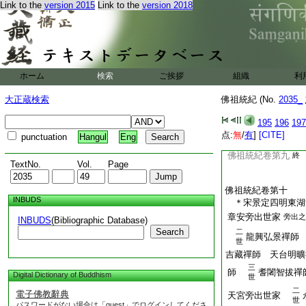
Link to the
version 2015
Link to the
version 2018
爲莊治未竟。少日鑚
參承書意。自當仰簡
以大師必來。願在夏
年盡心聽受。懺悔往
冬。煬帝勅顧言。爲
主文尚理。人服其工
ホーム
検索
ご挨拶
組織
利
毛喜。字伯父。陽武
帝時。爲五兵尚書。
大正蔵検索
佛祖統紀 (No.
2035_
求禪要。躬執弟子禮
法門。旦夜研習不因
195
196
197
往天台營道場。喜致
点:
無
/
有
]
[CITE]
punctuation
Hangul
Eng
亦足棲心。而大師志
佛祖統紀卷第九
終
TextNo.
Vol.
Page
佛祖統紀卷第十
INBUDS
＊宋景定四明東
章安旁出世家
旁出之
INBUDS
(Bibliographic Database)
Search
二
龍興弘景禪師
世
吉藏禪師 天台明曠
三
師
耆闍智拔禪
Digital Dictionary of Buddhism
世
二
電子佛教辭典
天宮旁出世家
世
パスワードがない場合は「guest」でログインしてくださ