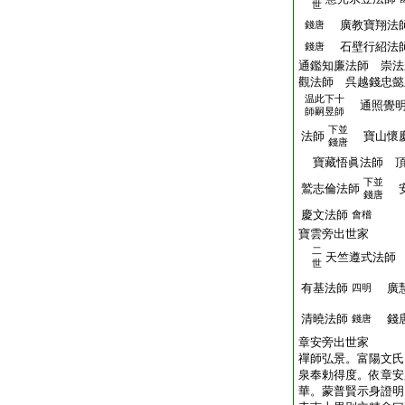
世
廣教寶翔法
錢唐
石壁行紹法師
錢唐
通鑑知廉法師 崇法
觀法師 呉越錢忠懿
温此下十
通照覺明
師嗣昱師
下並
法師
寶山懷慶
錢唐
寶藏悟眞法師 頂
下並
鷲志倫法師
安
錢唐
慶文法師
會稽
寶雲旁出世家
二
天竺遵式法師
世
有基法師
廣慧
四明
清曉法師
錢唐
錢唐
章安旁出世家
禪師弘景。富陽文氏
泉奉勅得度。依章安
華。蒙普賢示身證明