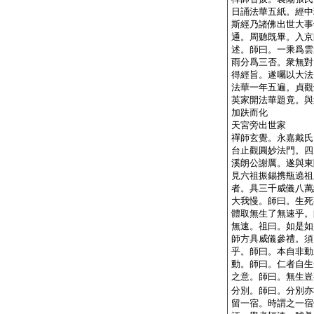
日誦法華五紙。經中
斯經乃諸佛出世大事
通。周聽既畢。入京
述。師曰。一乘爲雲
雨分爲三否。衆無對
得經旨。遂囑以大法
法華一年五遍。貞觀
英家開法華題竟。與
加趺而化
天宮旁出世家
禪師玄覺。永嘉戴氏
台止觀圓妙法門。四
溪朗公謝厲。遂與東
見六祖振錫携瓶遶祖
者。具三千威儀八萬
大我慢。師曰。生死
體取無生了無速乎。
無速。祖曰。如是如
師方具威儀參禮。須
乎。師曰。本自非動
動。師曰。仁者自生
之意。師曰。無生豈
分別。師曰。分別亦
留一宿。時謂之一宿