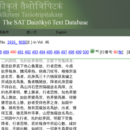
:
故。若修禪時。行此等法。是名不放逸行。具足
:
身心精進。當知此人能得三乘聖果。何況世
:
間禪定。復次行者爲修禪故。持戒清淨。棄捨
:
五蓋。初夜後夜專精不廢。譬如鑚火未然終
:
不休息。是名精進。如佛告阿難。諸佛一心勤
:
精進故。得三菩提。何況餘善道法。三念者。如
用条件
使い方
English
:
摩訶衍中説。念欲界不淨。欺誑可賤。念初禪
:
爲尊重可貴。此與六行意同。但立名異。六行
No.
1916_
智顗
説 ) in Vol. 46
:
觀者。一厭下苦麁障爲三。即是觀欲不淨欺
:
誑可賤。攀上勝妙出爲三。即是觀初禪爲尊
8
489
490
491
492
493
494
495
496
497
498
499
500
[行番号:
有
/
無
] [
:
重可貴。今釋六法。自可爲二意。一約果明。
:
二約因明。先約欲界果明。言厭下苦麁障者。
:
厭患欲界底下色心麁重故。行者思惟。今感
:
欲界報身。饑渇寒熱。病痛刀杖等。種種所逼
:
故名苦。麁者。此身爲三十六物屎尿臭穢之
:
所成故名爲麁。麁者醜陋故。障者此身質礙
:
不得自在。爲山河石壁所隔礙故名爲障。次
:
約色界果明。攀上勝者。行者思惟。知色界樂
:
爲上勝故。如欲界樂爲苦。色界樂爲勝。得樂
:
勝苦故名上勝。妙者受得色界之身。如鏡中
:
像。雖有形色。無有質礙故名爲妙。出者。獲
:
得五通。徹見障外等事。山壁無礙故名爲出。
:
二明因中六行者。先約欲界因。明厭下苦麁
:
障者。行者思惟。若於報身中所起心數。縁於
:
貪欲。不能出離。如經説。一切衆生爲愛奴僕