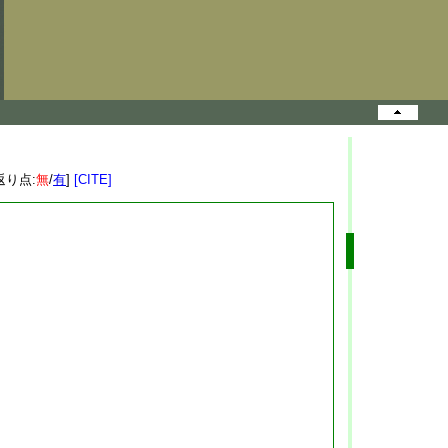
返り点:
無
/
有
]
[CITE]