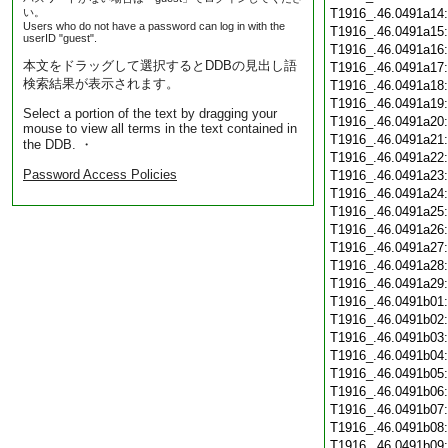
い。
T1916_.46.0491a14
Users who do not have a password can log in with the
T1916_.46.0491a15
userID "guest".
T1916_.46.0491a16
本文をドラッグして選択するとDDBの見出し語
T1916_.46.0491a17
検索結果が表示されます。
T1916_.46.0491a18
T1916_.46.0491a19
Select a portion of the text by dragging your
T1916_.46.0491a20
mouse to view all terms in the text contained in
T1916_.46.0491a21
the DDB. ・
T1916_.46.0491a22
Password Access Policies
T1916_.46.0491a23
T1916_.46.0491a24
T1916_.46.0491a25
T1916_.46.0491a26
T1916_.46.0491a27
T1916_.46.0491a28
T1916_.46.0491a29
T1916_.46.0491b01
T1916_.46.0491b02
T1916_.46.0491b03
T1916_.46.0491b04
T1916_.46.0491b05
T1916_.46.0491b06
T1916_.46.0491b07
T1916_.46.0491b08
T1916_.46.0491b09