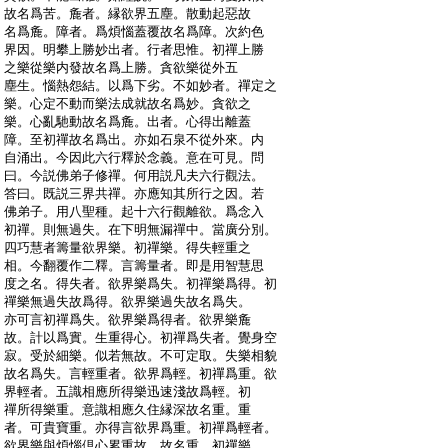
:
故名爲苦。麁者。縁欲界五塵。散動起惡故
:
名爲麁。障者。爲煩惱蓋覆故名爲障。次約色
:
界因。明攀上勝妙出者。行者思惟。初禪上勝
:
之樂從樂内發故名爲上勝。貪欲樂從外五
:
塵生。惱熱怨結。以爲下劣。不如妙者。禪定之
:
樂。心定不動而樂法成就故名爲妙。貪欲之
:
樂。心亂馳動故名爲麁。出者。心得出離蓋
:
障。至初禪故名爲出。亦如石泉不從外來。内
:
自涌出。今因此六行釋於念義。意在可見。問
:
曰。今説佛弟子修禪。何用説凡夫六行觀法。
:
答曰。既説三界共禪。亦應知其所行之因。若
:
佛弟子。用八聖種。起十六行觀離欲。爲念入
:
初禪。則無過失。在下明無漏禪中。當廣分別。
:
四巧慧者籌量欲界樂。初禪樂。得失輕重之
:
相。今翻覆作二釋。言籌量者。即是用智慧思
:
度之名。得失者。欲界樂爲失。初禪樂爲得。初
:
禪樂無過失故爲得。欲界樂過失故名爲失。
:
亦可言初禪爲失。欲界樂爲得者。欲界樂麁
:
故。計以爲實。生重得心。初禪爲失者。覺身空
:
寂。受於細樂。似若無故。不可定取。失樂相貌
:
故名爲失。言輕重者。欲界爲輕。初禪爲重。欲
:
界輕者。五識相應所得樂迅速淺故爲輕。初
:
禪所得樂重。意識相應久住縁深故名重。重
:
者。可貴寶重。亦得言欲界爲重。初禪爲輕者。
:
欲界樂與煩惱倶心累重故。故名重。初禪樂