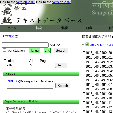
Link to the
version 2015
Link to the
version 2018
T1916_.46.0490c18
T1916_.46.0490c19
T1916_.46.0490c20
T1916_.46.0490c21
T1916_.46.0490c22
T1916_.46.0490c23
ホーム
検索
ご挨拶
組織
利
T1916_.46.0490c24
T1916_.46.0490c25
大正蔵検索
釋禪波羅蜜次第法門 (
T1916_.46.0490c26
T1916_.46.0490c27
485
486
487
48
T1916_.46.0490c28
punctuation
Hangul
Eng
T1916_.46.0490c29
T1916_.46.0491a01
TextNo.
Vol.
Page
T1916_.46.0491a02
T1916_.46.0491a03
T1916_.46.0491a04
INBUDS
T1916_.46.0491a05
T1916_.46.0491a06
INBUDS
(Bibliographic Database)
T1916_.46.0491a07
Search
T1916_.46.0491a08
T1916_.46.0491a09
T1916_.46.0491a10
Digital Dictionary of Buddhism
T1916_.46.0491a11
T1916_.46.0491a12
電子佛教辭典
T1916_.46.0491a13
パスワードがない場合は「guest」でログインしてくださ