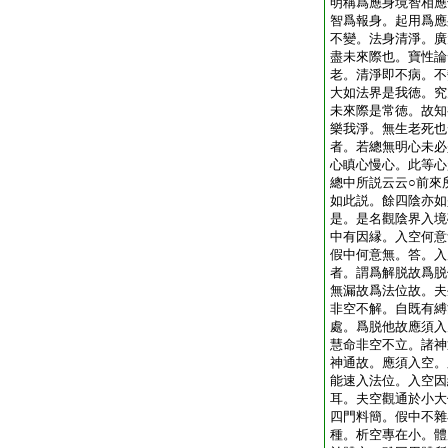
明稱爲應身境智相應
智爲報身。起用爲應
不變。法身清淨。廣
盡未來際也。寶性論
老。清淨即不病。不
大如法界是我徳。究
未來際是常徳。故知
樂我淨。無生老死也
者。若總無明心未必
心瞋心慢心。此等心
總中所説云云○前來
如此説。餘四陰亦如
是。是名觀陰界入境
中有因縁。入空何意
假中何意無。答。入
者。謂爲解脱故爲脱
無漏故爲法位故。夫
非空不解。自既有縛
處。爲脱他故應須入
慧命非空不立。諸神
神通故。應須入空。
能速入法位。入空因
耳。夫空觀通於小大
四門料簡。假中不雜
種。析空專在小。體