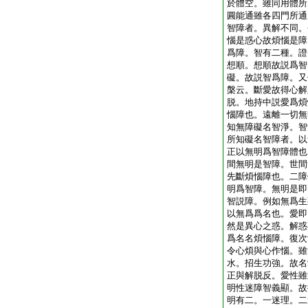
於體空。雖同用體所
圓能通雖各四門所通
智障者。異解不同。
惱是惑心故煩惱是障
爲障。智有二種。證
想順。想順故説爲智
礙。故説智爲障。又
槃云。斷愛故得心解
脱。地持中説愛爲煩
惱障也。遠離一切無
知無障礙名智淨。智
所知礙名智障者。以
正以無明爲智障體也
間無明是智障。世間
先斷煩惱障也。二障
明爲智障。無明是即
智説障。例如無爲生
以無爲爲名也。愛即
然是異心之惑。解惑
爲名名煩惱障。復次
令心煩與心作惱。雖
水。招生功強。故名
正與解脱反。愛性雖
明性迷障智義顯。故
明有二。一迷理。二