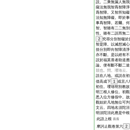
説。二乘無漏人無我
薩法無我智爲智障淨
爲智障。又智所知礙
法知無障礙。即於事
事爲智障。若爾。何
智。智雖有二二無別
性。雖有二説而無二
2
究尋分別智礙於
智是障。以滅想滅心
捨分別即向智障清淨
亦不斷。是以經有不
説於福莫畏者助道應
論。便有斷不斷二途
競也。問。瓔珞云。
説在八地。或説在初
借高成下
1
或言八
初住。瓔珞明別教故
明三根人修位。初觀
悉入位方修假中。故
觀始於凡地無位可判
文云。四地名須陀洹
明須陀洹此應是中根
此語上根
云云
摩訶止觀卷第六
2