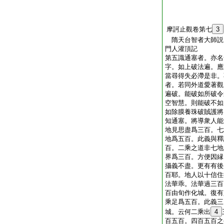
摩訶止觀卷第七
3
隋天台智者大師説
門人灌頂記
第五識通塞者。亦名
字。如上破法遍。應
當尋得失必滯是非。
者。若同外道愛著觀
遍破。能破如所破令
空智慧。則能破不如
如除膜養珠破賊護將
知通塞。將導衆人能
地見思盡爲三百。七
地爲五百。此義與釋
百。二乘之道非七地
界爲三百。方便因縁
攝義不盡。更有有後
百耶。地人以十信住
法華乖。法華過三百
百由旬作化城。復有
乘足爲五百。此義三
城。云何二乘出
4
百五百。四百五百之