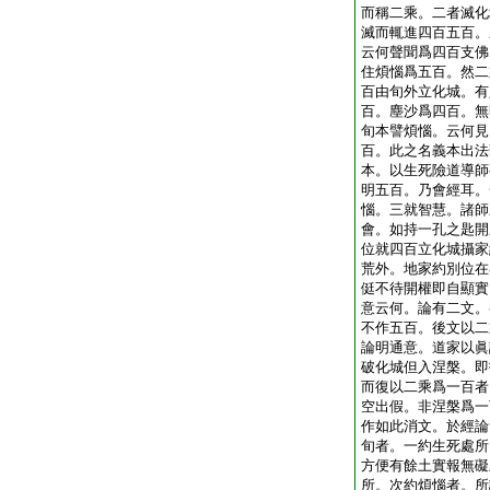
而稱二乘。二者滅化
滅而輒進四百五百。
云何聲聞爲四百支佛
住煩惱爲五百。然二
百由旬外立化城。有
百。塵沙爲四百。無
旬本譬煩惱。云何見
百。此之名義本出法
本。以生死險道導師
明五百。乃會經耳。
惱。三就智慧。諸師
會。如持一孔之匙開
位就四百立化城攝家
荒外。地家約別位在
侹不待開權即自顯實
意云何。論有二文。
不作五百。後文以二
論明通意。道家以眞
破化城但入涅槃。即
而復以二乘爲一百者
空出假。非涅槃爲一
作如此消文。於經論
旬者。一約生死處所
方便有餘土實報無礙
所。次約煩惱者。所