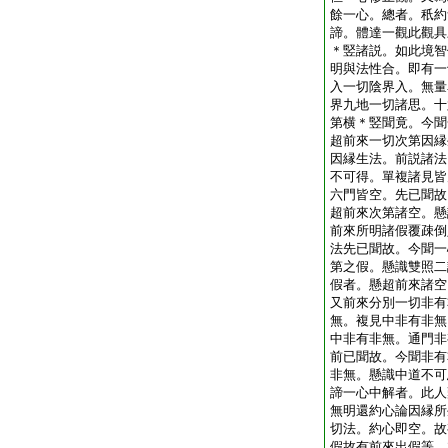
餘一心。總者。秖約
諦。體達一觀此觀具
＊竪諸説。如此境智
明與法性合。即有一
入一切陰界入。無量
界九地一切諸思。十
第横＊竪聞竟。今聞
超前來一切次第因縁
因縁生法。前説諸法
不可得。單複諸見皆
六門皆空。先已聞故
超前來次第諸空。懸
前來所明諸假覆疎倒
法先已聞故。今聞一
第之假。懸識雙照二
假者。懸超前來諸空
又前來分別一切非有
無。複見中非有非無
中非有非無。通門非
前已聞故。今聞非有
非無。懸識中道不可
諦一心中解者。此人
無明還約心論因縁所
切法。約心即空。故
假故有前來出假等。