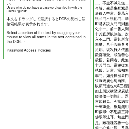
二。不生不滅則無二
い。
Users who do not have a password can log in with the
今解。生是生死滅是
userID "guest".
邊得入中道。是爲入
説己門不説他門。華
本文をドラッグして選択するとDDBの見出し語
即是各説入門門則無
検索結果が表示されます。
化非一。前一番人聞
Select a portion of the text by dragging your
非其宜所以無益。次
mouse to view all terms in the text contained in
入不二門。當其所宜
the DDB. ・
無量。八千菩薩各各
足耶。復次行人依無
Password Access Policies
歡喜頂受。或信善心
欲悟。若爾者。此無
非其門也。當更從無
執破。近道。當知無
非門。如是廣歴衆門
張羅既廣心鳥自獲。
以顯門通也○第三横
如上所説横竪深廣破
經論修一切觀行。逗
言煩難見。今當結束
千萬重疊。秖是無明
即假即中不思議三諦
佛眼等法耳。無生門
是。雖種種説秖一心
但一心修止觀。又爲