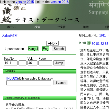
無行。生死涅槃中間
Link to the
version 2015
Link to the
version 2018
位無行教。如是等一
究竟具足也。若釋金
意度入不住門中。種
不住聲香味觸布施。
住慈悲布施。不住見
ホーム
検索
ご挨拶
組織
利
知無明中布施。是名
持戒。乃至不住色中
大正蔵検索
摩訶止觀 (No.
1911_
至十地不應住。雖諸
般若中。即是入空。
80
81
82
83
入假。以無住法住實
punctuation
Hangul
Eng
慧即是金剛三昧。能
際。故仁王經三處明
TextNo.
Vol.
Page
住。即是金剛無住釋
尼入大寂定金剛三昧
云無礙道有金剛斷道
INBUDS
豈非斷道有耶。天親
出無生無住之意耶。
INBUDS
(Bibliographic Database)
端耳。若得此意千經
Search
學觀之初章。思義之
道之指歸。綱骨曠大
門自在云云。問。無
Digital Dictionary of Buddhism
用餘門耶。答。法相
同各各自行應須餘門
電子佛教辭典
薩各説已入不二法門
パスワードがない場合は「guest」でログインしてくださ