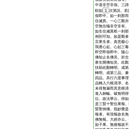
中道非空非假。三諦
貎如
1
次第説。若
假即中。如一刹那而
住滅異。一心三觀亦
空無住喩非空非有。
如生住滅異秖一刹那
例則可知。如是觀者
言衆生者。貪恚癡心
我逐心起。心起三毒
即空即假即中。隨心
佛知止名佛見。於念
衆生開佛知見。此觀
扶助此觀轉明。成第
轉明。成第三品。兼
四品。具行六度事理
品轉入六根清淨。名
未得無漏而其意根清
進入銅輪。破無明得
位。故法華云。得如
是三賢十聖住果報。
賢聖例佛。指妙覺是
報者。有現報故名無
佛無報。大經亦云。
如子果。無後報故不