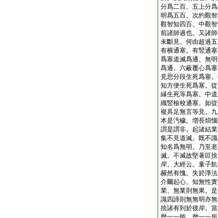
分爲二百。五上分爲
明爲五百。次約觀智
觀智知四百。中觀智
前諸師過也。又諸師
未斷見。何由超過五
有横通塞。有竪通塞
爲塞道滅爲通。無明
爲通。六蔽覆心爲塞
見思分段生死爲塞。
知方便生死爲塞。從
縁生死等爲塞。中道
織竪檢校通塞。如從
複具足無言等見。九
本是汚穢。増長煩惱
謂是謂非。起諸結業
集不見道滅。既不識
知名爲無明。乃至老
滅。不滅故堅著叵捨
岸。大經云。童子飢
赧然有愧。失於淨法
介爾起心。知無性實
業。無業則無果。是
識四諦則無無明亦無
捨諸有到於彼岸。當
歴一一能。歴一一所