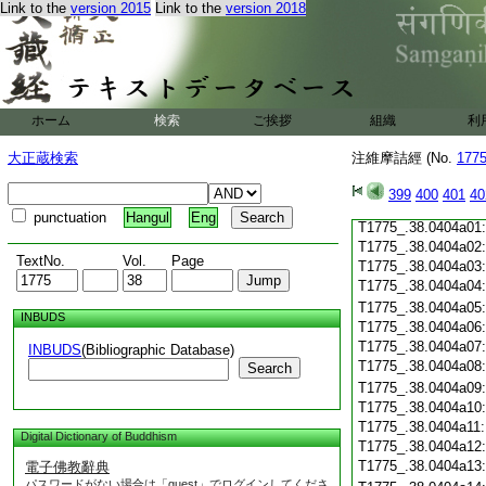
Link to the
version 2015
Link to the
version 2018
T1775_.38.0403c19
T1775_.38.0403c20
T1775_.38.0403c21
T1775_.38.0403c22
T1775_.38.0403c23
T1775_.38.0403c24
ホーム
検索
ご挨拶
組織
利
T1775_.38.0403c25
T1775_.38.0403c26
大正蔵検索
注維摩詰經 (No.
177
T1775_.38.0403c27
T1775_.38.0403c28
399
400
401
40
T1775_.38.0403c29
punctuation
Hangul
Eng
T1775_.38.0404a01
T1775_.38.0404a02
TextNo.
Vol.
Page
T1775_.38.0404a03
T1775_.38.0404a04
T1775_.38.0404a05
INBUDS
T1775_.38.0404a06
T1775_.38.0404a07
INBUDS
(Bibliographic Database)
T1775_.38.0404a08
Search
T1775_.38.0404a09
T1775_.38.0404a10
T1775_.38.0404a11
Digital Dictionary of Buddhism
T1775_.38.0404a12
T1775_.38.0404a13
電子佛教辭典
パスワードがない場合は「guest」でログインしてくださ