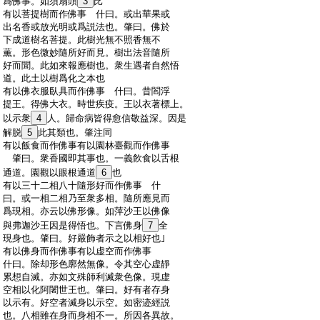
:
爲佛事。如須扇頭
3
比
:
有以菩提樹而作佛事 什曰。或出華果或
:
出名香或放光明或爲説法也。肇曰。佛於
:
下成道樹名菩提。此樹光無不照香無不
:
薫。形色微妙隨所好而見。樹出法音隨所
:
好而聞。此如來報應樹也。衆生遇者自然悟
:
道。此土以樹爲化之本也
:
有以佛衣服臥具而作佛事 什曰。昔閻浮
:
提王。得佛大衣。時世疾疫。王以衣著標上。
:
以示衆
4
人。歸命病皆得愈信敬益深。因是
:
解脱
5
此其類也。肇注同
:
有以飯食而作佛事有以園林臺觀而作佛事
:
肇曰。衆香國即其事也。一義飮食以舌根
:
通道。園觀以眼根通道
6
也
:
有以三十二相八十隨形好而作佛事 什
:
曰。或一相二相乃至衆多相。隨所應見而
:
爲現相。亦云以佛形像。如萍沙王以佛像
:
與弗迦沙王因是得悟也。下言佛身
7
全
:
現身也。肇曰。好嚴飾者示之以相好也｣
:
有以佛身而作佛事有以虚空而作佛事
:
什曰。除却形色廓然無像。令其空心虚靜
:
累想自滅。亦如文殊師利滅衆色像。現虚
:
空相以化阿闍世王也。肇曰。好有者存身
:
以示有。好空者滅身以示空。如密迹經説
:
也。八相雖在身而身相不一。所因各異故。