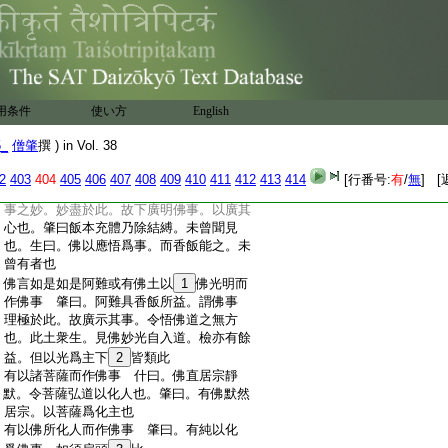
:
之内。必有所得矣。然一食之悟亦不得有
:
二階進也。止一生補處者。佛無因得故也。
:
無生菩薩及正位之人。豈復假外方得進哉。
:
而今云爾者。以明此飯爲宣理之極。備有
:
其義焉
:
譬如有藥名曰上味其有服者身諸毒滅然後
用条件
使い方
English
:
乃消此飯如是滅除一切諸煩惱毒然後乃消
:
阿難白佛言未曾有也世尊如此香飯能作佛
5_
僧肇
撰 ) in Vol. 38
:
事 什曰。神足變化。説法度人化之常也。
:
飯本充體而今得道。故歎未曾有。佛以化
2
403
404
405
406
407
408
409
410
411
412
413
414
[行番号:
有
/
無
] [
:
人爲事。凡是化人皆名佛事。以阿難謂佛
:
事之妙。妙盡於此。故下廣明佛事。以廣其
:
心也。肇曰飯本充體乃除結縛。未曾聞見
:
也。生曰。佛以應悟爲事。而香飯能之。未
:
曾有者也
:
佛言如是如是阿難或有佛土以
1
佛光明而
:
作佛事 肇曰。阿難具香飯所益。謂佛事
:
理極於此。故廣示其事。令悟佛道之無方
:
也。此土衆生。見佛妙光自入道。檢亦有餘
:
益。但以光爲主下
2
皆類此
:
有以諸菩薩而作佛事 什曰。佛直居宗靜
:
默。令菩薩弘道以化人也。肇曰。有佛默然
:
居宗。以菩薩爲化主也
:
有以佛所化人而作佛事 肇曰。有純以化