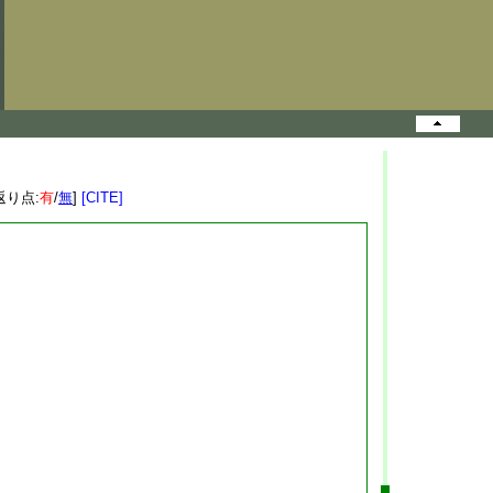
返り点:
有
/
無
]
[CITE]