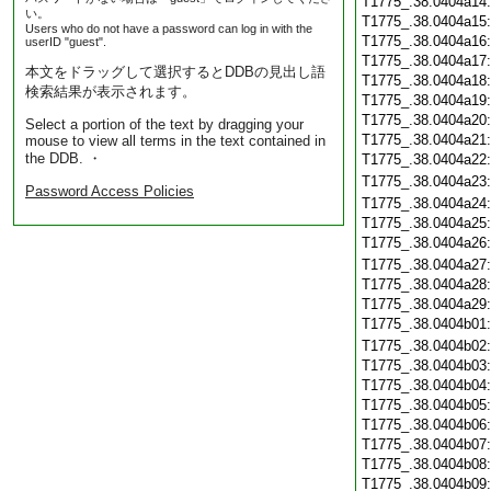
T1775_.38.0404a14
い。
T1775_.38.0404a15
Users who do not have a password can log in with the
T1775_.38.0404a16
userID "guest".
T1775_.38.0404a17
本文をドラッグして選択するとDDBの見出し語
T1775_.38.0404a18
検索結果が表示されます。
T1775_.38.0404a19
T1775_.38.0404a20
Select a portion of the text by dragging your
T1775_.38.0404a21
mouse to view all terms in the text contained in
the DDB. ・
T1775_.38.0404a22
T1775_.38.0404a23
Password Access Policies
T1775_.38.0404a24
T1775_.38.0404a25
T1775_.38.0404a26
T1775_.38.0404a27
T1775_.38.0404a28
T1775_.38.0404a29
T1775_.38.0404b01
T1775_.38.0404b02
T1775_.38.0404b03
T1775_.38.0404b04
T1775_.38.0404b05
T1775_.38.0404b06
T1775_.38.0404b07
T1775_.38.0404b08
T1775_.38.0404b09