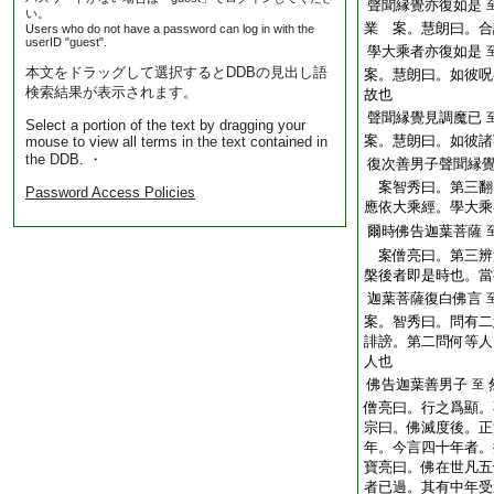
聲聞縁覺亦復如是
い。
業 案。慧朗曰。合
Users who do not have a password can log in with the
userID "guest".
學大乘者亦復如是
本文をドラッグして選択するとDDBの見出し語
案。慧朗曰。如彼呪
検索結果が表示されます。
故也
聲聞縁覺見調魔已
Select a portion of the text by dragging your
案。慧朗曰。如彼諸
mouse to view all terms in the text contained in
the DDB. ・
復次善男子聲聞縁
案智秀曰。第三翻
Password Access Policies
應依大乘經。學大乘
爾時佛告迦葉菩薩
案僧亮曰。第三辨
槃後者即是時也。當
迦葉菩薩復白佛言
案。智秀曰。問有二
誹謗。第二問何等人
人也
佛告迦葉善男子
至
僧亮曰。行之爲顯。
宗曰。佛滅度後。正
年。今言四十年者。
寶亮曰。佛在世凡五
者已過。其有中年受