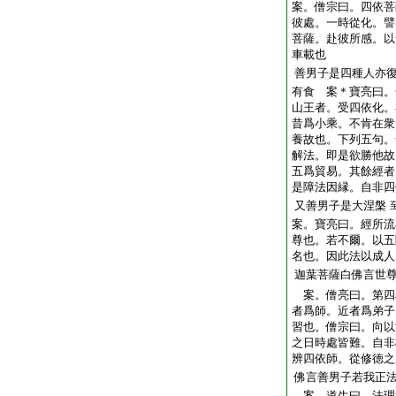
案。僧宗曰。四依菩
彼處。一時從化。譬
菩薩。赴彼所感。以
車載也
善男子是四種人亦
有食 案＊寶亮曰。
山王者。受四依化。
昔爲小乘。不肯在衆
養故也。下列五句。
解法。即是欲勝他故
五爲貿易。其餘經者
是障法因縁。自非四
又善男子是大涅槃
案。寶亮曰。經所流
尊也。若不爾。以五
名也。因此法以成人
迦葉菩薩白佛言世
案。僧亮曰。第四
者爲師。近者爲弟子
習也。僧宗曰。向以
之日時處皆難。自非
辨四依師。從修徳之
佛言善男子若我正
案。道生曰。法理