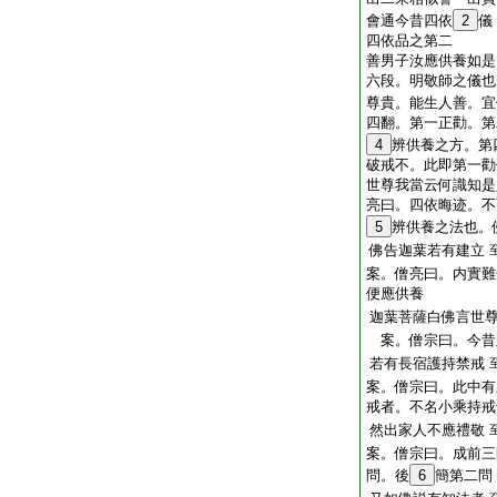
會通今昔四依
2
儀
四依品之第二
善男子汝應供養如是
六段。明敬師之儀也
尊貴。能生人善。宜
四翻。第一正勸。第
4
辨供養之方。第
破戒不。此即第一勸
世尊我當云何識知是
亮曰。四依晦迹。不
5
辨供養之法也。
佛告迦葉若有建立
案。僧亮曰。内實難
便應供養
迦葉菩薩白佛言世
案。僧宗曰。今昔
若有長宿護持禁戒
案。僧宗曰。此中有
戒者。不名小乘持戒
然出家人不應禮敬
案。僧宗曰。成前三
問。後
6
簡第二問