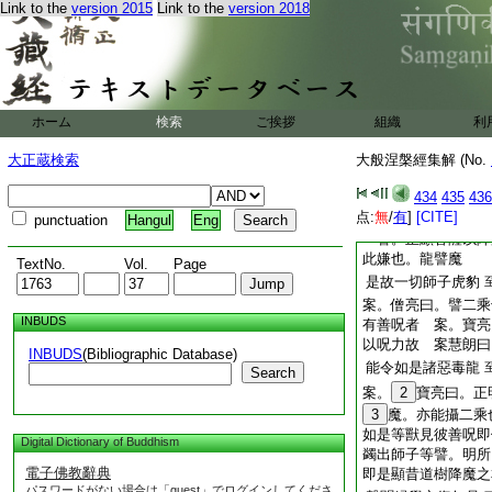
Link to the
version 2015
Link to the
version 2018
而去 案。智秀曰。
善男子如彼健人不
驚畏 案。僧亮曰。
人。一以積徳深厚。
也。此即第一。顯菩
ホーム
検索
ご挨拶
組織
利
善男子譬如有人得
復起 案。僧亮曰 
大正蔵検索
大般涅槃經集解 (No.
復次善男子譬如有
434
435
436
案僧亮曰。上云學
点:
無
/
有
]
[CITE]
而佛在道樹下。無魔
punctuation
Hangul
Eng
一譬。正顯菩薩以降
此嫌也。龍譬魔
TextNo.
Vol.
Page
是故一切師子虎豹
案。僧亮曰。譬二乘
INBUDS
有善呪者 案。寶亮
以呪力故 案慧朗曰
INBUDS
(Bibliographic Database)
能令如是諸惡毒龍
Search
案。
2
寶亮曰。正
3
魔。亦能攝二乘
如是等獸見彼善呪即
Digital Dictionary of Buddhism
蠲出師子等譬。明所
電子佛教辭典
即是顯昔道樹降魔之
パスワードがない場合は「guest」でログインしてくださ