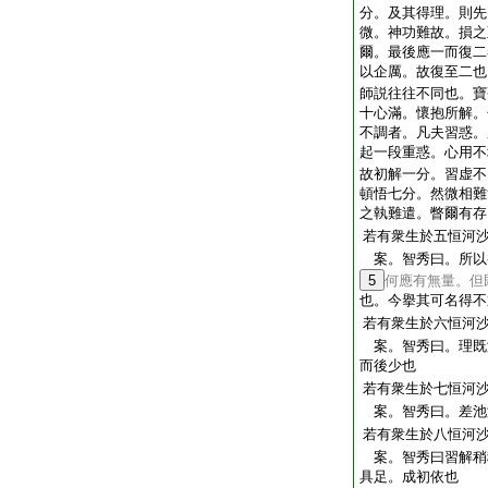
分。及其得理。則先
微。神功難故。損之
爾。最後應一而復二
以企厲。故復至二也
師説往往不同也。寶
十心滿。懷抱所解。
不調者。凡夫習惑。
起一段重惑。心用不
故初解一分。習虚不
頓悟七分。然微相難
之執難遣。瞥爾有存
若有衆生於五恒河
案。智秀曰。所以
5
何應有無量。但
也。今擧其可名得不
若有衆生於六恒河
案。智秀曰。理既
而後少也
若有衆生於七恒河
案。智秀曰。差池
若有衆生於八恒河
案。智秀曰習解稍
具足。成初依也