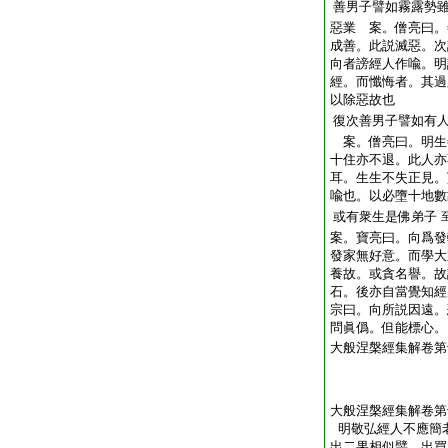
善男子譬如霧露勢
惡業 案。僧亮曰。
成善。此説滅惡。次
向者謗經人作喩。明
經。而懺悔者。其過
以除惡故也
復次善男子譬如有
案。僧亮曰。明生
十住亦不退。此人亦
耳。生生不失正見。
喩也。以必墮十地數
或有衆生是佛弟子
案。寶亮曰。向爲發
發家無好意。而學大
養故。或貪名譽。故
石。後亦自當覺知經
宗曰。向所説因遠。
問眞僞。但能標心。
大般涅槃經集解卷第
大般涅槃經集解卷第
明敬弘經人不應簡
出二果相似譬 出買