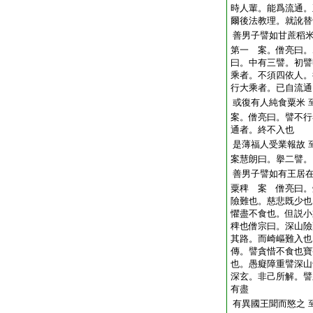
時人輩。能爲流通。
爾後法教理。就訛替
善男子譬如甘蔗稻
第一 案。僧亮曰。
曰。中有三譬。初譬
乘者。不須四依人。
行大乘者。已自流通
或復有人純食粟米
案。僧亮曰。譬不行
通者。終不入也
是薄福人受業報故
案慧朗曰。擧二譬。
善男子譬如有王居
粟稗 案 僧亮曰。
險難也。慈悲既少也
懼盡不食也。但説小
稗也僧宗曰。深山險
其路。而崎嶇難入也
傳。譬貪惜不食也寶
也。愚癡障重譬深山
深玄。非己所解。譬
有盡
有異國王聞而愍之