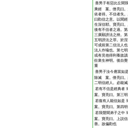
善男子有惡比丘聞
乘經 案。僧亮曰。
依者得。不信者失。
曰勸信之意。以聞經
生深信耶。寶亮曰。
後有不信者之過。第
三廣顯謗法之殃。第
五明謗法之罪。於涅
可成前第二信法人也
法人作喩也。第七明
或有見他得利養故讀
但衆生神明。後自覺
重
善男子汝今應當如
除滅 案。僧亮曰。
二明信經人。必能滅
若有不信是經典者
案。寶亮曰。第三明
若復有人能信如是
案。寶亮曰。第四明
若我聲聞弟子之中
案。寶亮曰。上説信
善。故偏勸也