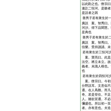
以此勸之也。僧宗曰
連訖二恒河。是聽者
是説者之因
善男子若有衆生於
廣説 案。智秀曰。
河沙。得下品聞慧。
是典也
善男子若有衆生於
廣説 案。智秀曰。
信樂。受持讀誦。未
若有衆生於三恒河
案。寶亮曰。此是
法空。將立未立。故
義者。未識人根也。
也
若有衆生於四恒河
案。僧宗曰。今初
分野説耳。文意似不
通。在人爲難。而凡
奇。若是登住。不足
人。雖欲宣通。不必
彌盛也。所以初一至
者。亦有意也。夫造