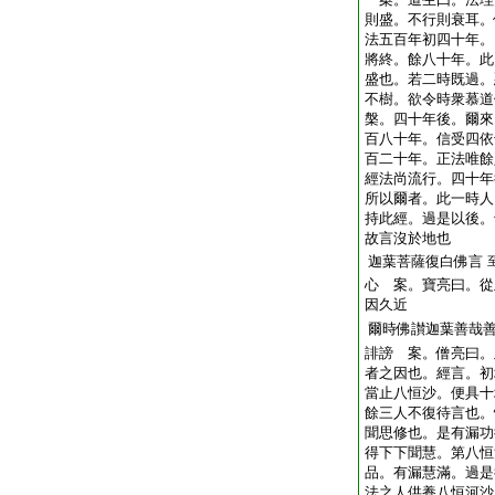
則盛。不行則衰耳。
法五百年初四十年。
將終。餘八十年。此
盛也。若二時既過。
不樹。欲令時衆慕道
槃。四十年後。爾來
百八十年。信受四依
百二十年。正法唯餘
經法尚流行。四十年
所以爾者。此一時人
持此經。過是以後。
故言沒於地也
迦葉菩薩復白佛言
心 案。寶亮曰。從
因久近
爾時佛讃迦葉善哉
誹謗 案。僧亮曰。
者之因也。經言。初
當止八恒沙。便具十
餘三人不復待言也。
聞思修也。是有漏功
得下下聞慧。第八恒
品。有漏慧滿。過是
法之人供養八恒河沙