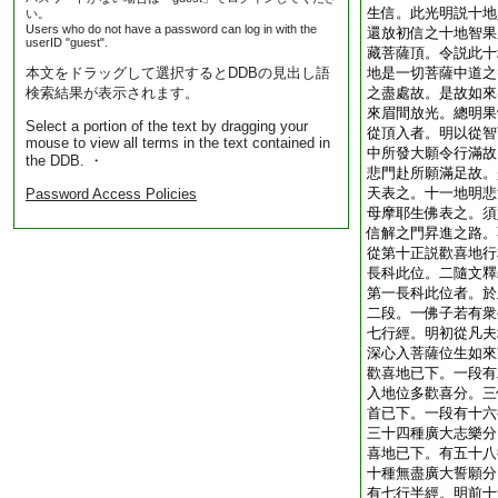
生信。此光明説十地
い。
Users who do not have a password can log in with the
還放初信之十地智果
userID "guest".
藏菩薩頂。令説此十
本文をドラッグして選択するとDDBの見出し語
地是一切菩薩中道之
検索結果が表示されます。
之盡處故。是故如來
來眉間放光。總明果
Select a portion of the text by dragging your
從頂入者。明以從智
mouse to view all terms in the text contained in
中所發大願令行滿故
the DDB. ・
悲門赴所願滿足故。
天表之。十一地明悲
Password Access Policies
母摩耶生佛表之。須
信解之門昇進之路。
從第十正説歡喜地行
長科此位。二隨文釋
第一長科此位者。於
二段。一佛子若有衆
七行經。明初從凡夫
深心入菩薩位生如來
歡喜地已下。一段有
入地位多歡喜分。三
首已下。一段有十六
三十四種廣大志樂分
喜地已下。有五十八
十種無盡廣大誓願分
有七行半經。明前十