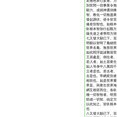
若無色界心多者。方
別世間一切事業令無
願力。成就神通供佛
智。教化一切無盡衆
發起調伏。使令皆至
修差別智也。如根本
依根本智加行起觀方
薩先達之者學而方得
七又發大願已下。至
明願以智明了麁細世
世界名麁。無形世界
如此閻浮提諸雜居世
王居處是。倒住者。
若入者。如土居衆生
如人等身中八萬四千
立者是也。若去者。
去是也。帝網差別者
相容也。如是世界重
界是。與衆生世界海
網互相容而住。各依
種一切智智者。明菩
助成一切智。由定方
以此知之。皆依根本
也
八又發大願已下。至