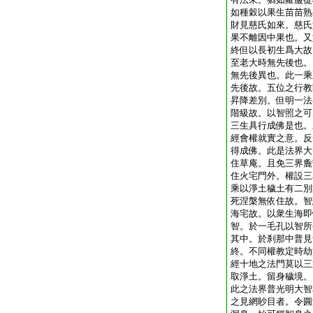
如種穀以果生苗苗熟
財見慈氏如來。慈氏
果不離因中果也。又
終但以長初生爲大故
至老大時無先後也。
無先後異也。此一乘
先後故。五位之行教
昇降差別。但明一法
階級故。以智照之可
三生具行成佛是也。
經會權就實之意。反
得成佛。此是法界大
住草庵。且免三界麁
住火宅門外。權設三
乘以淨土穢土有二別
死涅槃無依住故。智
海宅故。以衆生海即
智。於一毛孔以智所
其中。於刹那中普見
終。不同權教定時劫
經十地之法門莫以三
取淨土。留身穢境。
此之法界普光明大智
之見網眇目者。令圓