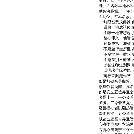
漏身。始可稱智身之
身。方名歡喜地不動
動智佛爲體。十住十
至此位。歸本名故。
無限智悲成佛徳 
還將十地成諸位 
不離十地智悲起 
發心即入十地智 
只爲成熟十地智 
不廢遊行無所至 
不廢常遊不離水 
不廢差別不離智 
以智法印無別異 
以明諸位除習氣 
萬行常興無作智
如是無礙智是觀達。
然無作智爲體。亦名
如是安立五位昇進之
者爲十一。一令發菩
懈慢。二令發菩提心
發菩提心者以願起智
堅固圓滿。五令發菩
以諸波羅蜜令昇進智
心者從位知行對治習
菩提心者簡辨三乘一