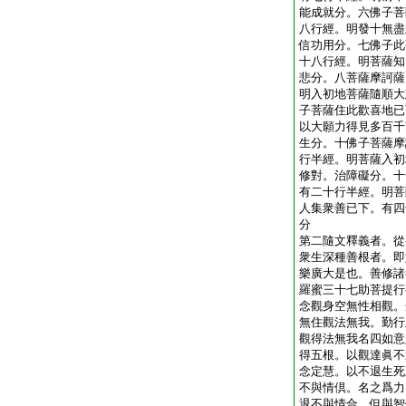
能成就分。六佛子菩
八行經。明發十無盡
信功用分。七佛子此
十八行經。明菩薩知
悲分。八菩薩摩訶薩
明入初地菩薩隨順大
子菩薩住此歡喜地已
以大願力得見多百千
生分。十佛子菩薩摩
行半經。明菩薩入初
修對。治障礙分。十
有二十行半經。明菩
人集衆善已下。有四
分
第二隨文釋義者。從
衆生深種善根者。即
樂廣大是也。善修諸
羅蜜三十七助菩提行
念觀身空無性相觀。
無住觀法無我。勤行
觀得法無我名四如意
得五根。以觀達眞不
念定慧。以不退生死
不與情倶。名之爲力
退不與情合。但與智