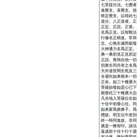
七菩提分法。七覺者
進覺支。喜覺支。捨
猗定覺支。以得此七
道分。八正道者。正
正定。正語。正業。
名爲正見。以智觀法
行修名正精進。常與
念。心無生滅而能發
大神通力名爲正定。
乘一乘邪見正見邪定
正語。善簡自他一切
切衆生同共有之名爲
天外道世間生死及三
令迴向如來根本一切
正命。如三十種廣大
菩薩始發如是心已下
能發此三十種廣大志
凡夫地入菩薩位生如
十住中初發心住。同
如來家爲眞佛子。爲
體故。明五位中差別
終一時同進故。非同
廣是一佛智印。諸法
返成前十住十行十迴
有法來。猶如蘿菔從