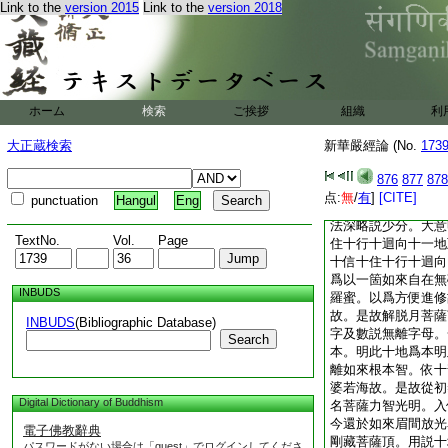
Link to the
version 2015
Link to the
version 2018
明金剛藏菩薩歎十地
識。唯智所知非言所
許分
十佛子若有衆生已下
第一歡喜地行門分
此十段門中。大意有
ホーム
検索
ご挨拶
組織
利
其十事者。一諸佛摩
十種地名。二默止待
大正蔵検索
新華嚴經論 (No.
173
授物。四解脱月知時
恐器劣而三止。六大
876
877
878
諸佛所加。不堪者元
点:
無
/
有
]
[CITE]
punctuation
Hangul
Eng
勸説。九明佛光灌頂
法深略説少分。大意
TextNo.
Vol.
Page
住十行十迴向十一地
十信十住十行十迴向
爲以一箇如來自在無
INBUDS
羅蜜。以爲方便進修
故。是故解脱月菩薩
INBUDS
(Bibliographic Database)
字及數説無離字母。
Search
本。明此十地爲本明
離如來根本智。依十
婆若海故。是故從初
Digital Dictionary of Buddhism
名菩薩力智光明。入
今還於如來眉間放光
電子佛教辭典
剛藏菩薩頂。用説十
パスワードがない場合は「guest」でログインしてくださ