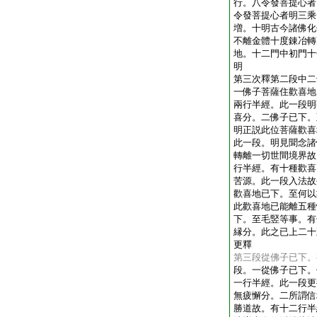
行。八令發菩提心者
令發菩提心者明三乘
増。十明古今諸佛化
不離金體十度錬冶轉
地。十二門中初門十
明
第三次釋第二段中二
一佛子菩薩住歡喜地
兩行半經。此一段明
喜分。二佛子已下。
明正説此位菩薩歡喜
此一段。明見聞念諸
轉離一切世間境界故
行半經。有十種歡喜
苦源。此一段入法故
歡喜地已下。至何以
此歡喜地已能離五種
下。至毛竪等事。有
縁分。此之已上二十
更釋
第三段從佛子已下。
段。一從佛子已下。
一行半經。此一段更
無疲懈分。二所謂信
勝道故。有十二行半