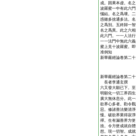
成。因果本虚。名之
波羅蜜一中有此六門
惱結。名之爲壞。二
惑雖多捨通多法。名
之爲別。五終歸一智
名之爲異。此之六相
此六門。一一人法行
一一法門中無此六義
蜜上見十波羅蜜。即
准例知
新華嚴經論卷第二十
新華嚴經論卷第二十
長者李通玄撰
六又發大願已下。至
明願化一切三界四生
廣大無休息分。此一
欲界心多者。勸令觀
惡。修諸善法樂清淨
慢。破欲界業得寂淨
禪。生有漏善界方便
捨。令方便成就自體
想。現一切智。成就