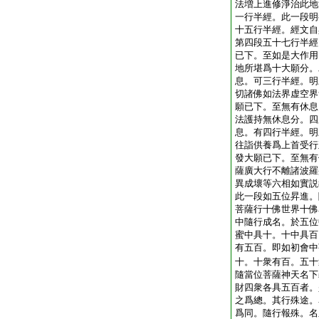
法増上進修淨治此地
一行半經。此一段明
十五行半經。經文自
第四段五十七行半經
已下。至如是大作用
地所堪爲十大願分。
息。可三行半經。明
切諸佛如法界虚空界
願已下。至無有休息
法護持無休息分。四
息。有四行半經。明
往詣供養爲上首受行
發大願已下。至無有
薩廣大行不離諸波羅
異成壞等六相如實説
此一段如五位昇進。
菩薩行十佛世界十佛
中隨行成名。於五位
蜜中具十。十中具百
有五百。即如初會中
十。十衆有百。五十
隨當位菩薩神天名下
財四衆各具五百者。
之爲總。其行殊途。
爲同。隨行報殊。名