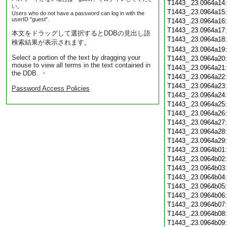
T1443_.23.0964a14
い。
T1443_.23.0964a15
Users who do not have a password can log in with the
userID "guest".
T1443_.23.0964a16
T1443_.23.0964a17
本文をドラッグして選択するとDDBの見出し語
T1443_.23.0964a18
検索結果が表示されます。
T1443_.23.0964a19
Select a portion of the text by dragging your
T1443_.23.0964a20
mouse to view all terms in the text contained in
T1443_.23.0964a21
the DDB. ・
T1443_.23.0964a22
T1443_.23.0964a23
Password Access Policies
T1443_.23.0964a24
T1443_.23.0964a25
T1443_.23.0964a26
T1443_.23.0964a27
T1443_.23.0964a28
T1443_.23.0964a29
T1443_.23.0964b01
T1443_.23.0964b02
T1443_.23.0964b03
T1443_.23.0964b04
T1443_.23.0964b05
T1443_.23.0964b06
T1443_.23.0964b07
T1443_.23.0964b08
T1443_.23.0964b09