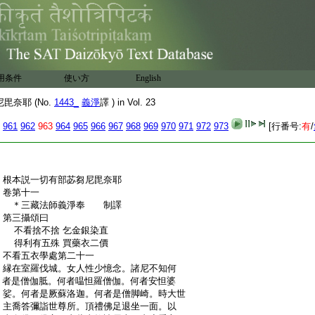
:
宿。長鉢者。除守持鉢餘者名長。畜者。作屬
:
己心。若更畜者得捨墮罪。捨法如上。此中犯
:
相其事云何。若苾芻尼月一日得鉢。於
12
一日
:
内應持應分別應捨應與他。如是次第及以
:
起問。如初衣戒中廣説其事。乃至捨之法式
:
皆悉同前。若小若白色。或爲擬與欲受戒人
用条件
使い方
English
:
者。無犯
13
奈耶 (No.
1443_
義淨
譯 ) in Vol. 23
:
根本説一切有部苾芻尼毘奈耶卷第十
961
962
963
964
965
966
967
968
969
970
971
972
973
[行番号:
有
/
:
根本説一切有部苾芻尼毘奈耶
:
卷第十一
:
＊三藏法師義淨奉 制譯
:
第三攝頌曰
:
不看捨不捨 乞金銀染直
:
得利有五殊 買藥衣二價
:
不看五衣學處第二十一
:
縁在室羅伐城。女人性少憶念。諸尼不知何
:
者是僧伽胝。何者嗢怛羅僧伽。何者安怛婆
:
娑。何者是厥蘇洛迦。何者是僧脚崎。時大世
:
主喬答彌詣世尊所。頂禮佛足退坐一面。以