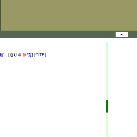
無
] [返り点:
無
/
有
]
[CITE]