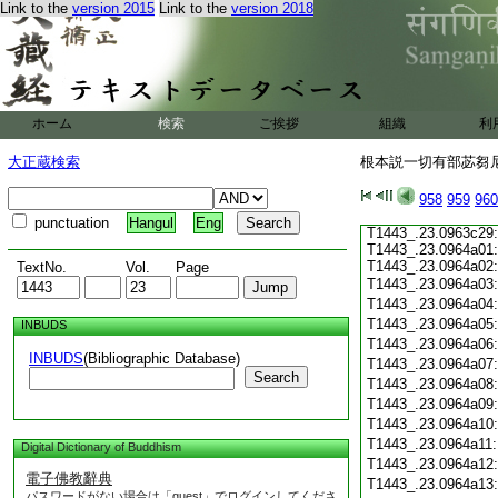
Link to the
version 2015
Link to the
version 2018
T1443_.23.0963c18
T1443_.23.0963c19
T1443_.23.0963c20
T1443_.23.0963c21
T1443_.23.0963c22
T1443_.23.0963c23
ホーム
検索
ご挨拶
組織
利
T1443_.23.0963c24
大正蔵検索
根本説一切有部苾芻尼毘
T1443_.23.0963c25
T1443_.23.0963c26:
T1443_.23.0963c27:
958
959
960
T1443_.23.0963c28:
punctuation
Hangul
Eng
T1443_.23.0963c29:
T1443_.23.0964a01:
T1443_.23.0964a02:
TextNo.
Vol.
Page
T1443_.23.0964a03
T1443_.23.0964a04
T1443_.23.0964a05
INBUDS
T1443_.23.0964a06
INBUDS
(Bibliographic Database)
T1443_.23.0964a07
Search
T1443_.23.0964a08
T1443_.23.0964a09
T1443_.23.0964a10
T1443_.23.0964a11
Digital Dictionary of Buddhism
T1443_.23.0964a12
電子佛教辭典
T1443_.23.0964a13
パスワードがない場合は「guest」でログインしてくださ