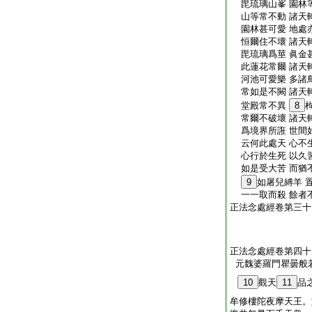
毘琉璃山峯 園林
山等常不動 諸天
園林甚可愛 地處
恒爾住不壞 諸天
毘琉璃爲莖 眞金
此蓮花常爾 諸天
河池可愛樂 多諸
常如是不闕 諸天
堂殿常不異
8
常爾不破壞 諸天
爲境界所誑 世間
云何此處天 心不
心行於生死 以久
如是受大苦 而猶
9
如屠兒縛羊 
一一取而殺 餘者
正法念處經卷第三十
正法念處經卷第四十
元魏婆羅門瞿曇般
10
觀天
11
品
牟修樓陀夜摩天王。