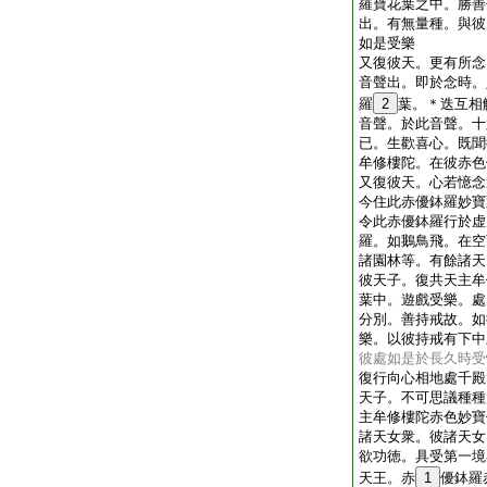
羅寶花葉之中。勝善
出。有無量種。與彼
如是受樂
又復彼天。更有所念
音聲出。即於念時。
羅
2
葉。＊迭互相
音聲。於此音聲。十
已。生歡喜心。既聞
牟修樓陀。在彼赤色
又復彼天。心若憶念
今住此赤優鉢羅妙寶
令此赤優鉢羅行於虚
羅。如鵝鳥飛。在空
諸園林等。有餘諸天
彼天子。復共天主牟
葉中。遊戲受樂。處
分別。善持戒故。如
樂。以彼持戒有下中
彼處如是於長久時受
復行向心相地處千殿
天子。不可思議種種
主牟修樓陀赤色妙寶
諸天女衆。彼諸天女
欲功徳。具受第一境
天王。赤
1
優鉢羅