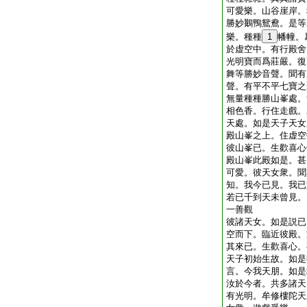
可愛樂。山谷崖岸。
勝妙鵝鴨鴛鴦。是等
樂。種種
1
幡幢。
於虚空中。有行殿舍
光明寶而爲莊嚴。復
舞等勝妙音聲。聞有
聲。有平不平七寶之
無量種種勝山峯處。
相色香。行住走戲。
天處。如是天子天女
殿山峯之上。住虚空
彼山峯已。生歡喜心
殿山峯此殿如是。甚
可愛。彼天女衆。聞
知。我今已見。我已
若已千到天未曾見。
一善觀
彼諸天女。如是説已
空而下。臨近彼殿。
其來已。生歡喜心。
天子初始生故。如是
言。今我天朋。如是
汝於今者。共多諸天
有光明。牟修樓陀天