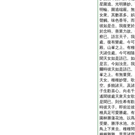
星圍遶。光明勝妙。
明輪。圍遶端嚴。無
女衆。其數甚多。娯
聲觸。味色香等。而
彼如是念。我復更於
於念時。善業力故。
察已。語言天子。我
處。復有樂處。今可
殿。山峯之上。有種
天諸住處。今可相隨
聞天女如是語已。如
是言。今如汝意。我
爾時彼天如是語已。
峯之上。有無量寶。
天女。種種妙聲。歌
空。多饒諸天。及諸
子生歡喜心。向名千
遙聞彼處天衆天女歌
是聞已。則生希有歡
時彼天子。即前近彼
種具足可愛勝處。有
園林勝蓮花池。以爲
受樂。勝淨水池。水
鳥上下來去。種種間
種種雜雜。異異諸寶