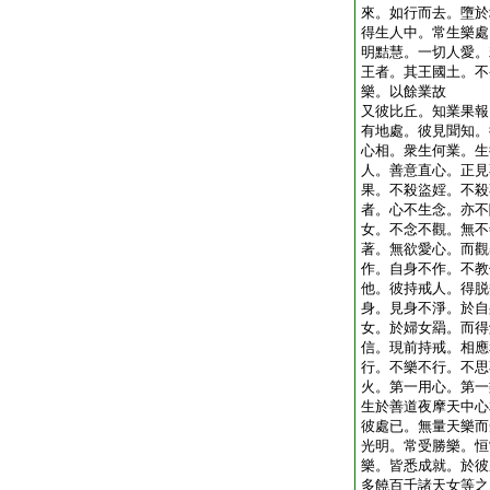
來。如行而去。墮於
得生人中。常生樂處
明黠慧。一切人愛。
王者。其王國土。不
樂。以餘業故
又彼比丘。知業果報
有地處。彼見聞知。
心相。衆生何業。生
人。善意直心。正見
果。不殺盜婬。不殺
者。心不生念。亦不
女。不念不觀。無不
著。無欲愛心。而觀
作。自身不作。不教
他。彼持戒人。得脱
身。見身不淨。於自
女。於婦女羂。而得
信。現前持戒。相應
行。不樂不行。不思
火。第一用心。第一
生於善道夜摩天中心
彼處已。無量天樂而
光明。常受勝樂。恒
樂。皆悉成就。於彼
多饒百千諸天女等之