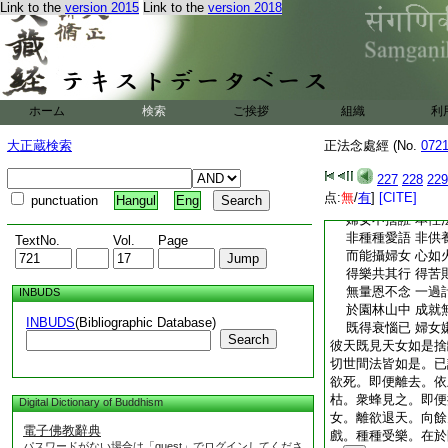
彼癡有所攝 是故
Link to the
version 2015
Link to the
version 2018
日則非闇因 不由
婦女無愛心 少愛
如地住不動 如風
婦女性無恩 故有
丈夫於久時 多供
ホーム
検索
ご挨拶
見衰則捨遠 如鳥
組織
利
上行者不墮 石等
大正蔵検索
正法念處經 (No.
072
山則不能行 婦女
常能爲妨礙 破壞
227
228
229
不饒益納藏 出生
点:
無
/
有
]
[CITE]
punctuation
Hangul
Eng
金剛可令軟 日亦
婦女不捨誑 本性
非種種愛語 非供
TextNo.
Vol.
Page
而能攝婦女 心如
得樂共其行 得苦
無量恩不念 一過
INBUDS
於園林山中 成就
INBUDS
(Bibliographic Database)
既得衰惱已 婦女
Search
彼天既見天女如是捨
切世間法皆如是。已
欲死。即便離去。依
枯。衆蜂見之。即便
Digital Dictionary of Buddhism
女。離欲退天。向餘
電子佛教辭典
戲。種種受樂。在於
パスワードがない場合は「guest」でログインしてくださ