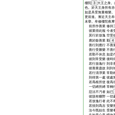
樓陀
3
大王之身。
色。於天王身所有赤
如是具受無量種樂。
更前進。漸近天主牟
未擧。牟修樓陀夜摩
前所作善業 修持
彼業得此報 今者
莫行於放逸 空受
應於餘善業 勤
4
善行則應行 不善
善行受勝樂 不善
若勤不休息 如是
彼則常受樂 後時
若行放逸行 則非
彼善業盡故 則到
若行清淨業 常勤
則得第一處 彼處
若爲根所使 復爲
一切縛所縛 常轉
惡法不汚者 如已
彼脱有曠野 一切
若放逸行者 此不
若捨則爲吉 安樂
汝今既始生 受樂
生如是心意 愼勿