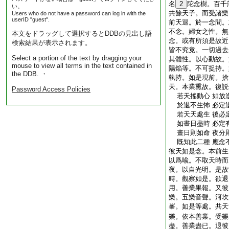
名
2
陀念樹。百千
い。
共餘天子。而受諸樂
Users who do not have a password can log in with the
userID "guest".
前天退。於一念間。
不念。婦女之性。無
本文をドラッグして選択するとDDBの見出し語
念。或有所須是故近
検索結果が表示されます。
皆不究竟。一切過去
Select a portion of the text by dragging your
其體性。以心動故。
mouse to view all terms in the text contained in
陽焔等。不可捉持。
the DDB. ・
執持。如是現前。捨
天。本業熏故。復説
Password Access Policies
若天搖動心 如放
於退不生怖 必定
若天天處生 後必
如晝日盡時 必定
晝日則如命 夜分
既知此二種 應念
彼天如是念。本前生
以爲喩。不取天時而
夜。以自光明。是故
時。觀察如是。欲退
用。善業果報。又彼
樂。五樂音聲。河坎
峯。如是等處。共天
樂。依本善業。受樂
盡。善業盡已。退彼