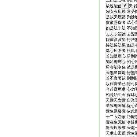
放逸能使
6
天 
婦女火所燒 常受
是故天應當 勤捨
貪欲愚癡者 爲心
如是法非法 不知
丈夫少福徳 去涅
輕重眞實知 行法
悕法悕法果 如是
爲心所牽者 根馬
若知足牽心 勇到
知足繩縛心 如心
勇者能令住 彼是
天無量愛處 得無
若不貪著欲 則到
汝作善業已 得可
今得夜摩處 心勿
如是始生天 億鉢
天衆天女衆 自業
業果繩難解 從心
衆生爲癡誑 依此
十二入怨家 巧能
置在生死輪 令於
過去現未來 天處
天處山常爾 衆生