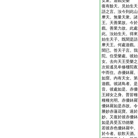
女衆。遊戲受樂
復有餘天。見始生天
語之言。汝今到此山
摩天。無量天衆。諸
王。天善業故。今於
戲。善業力故。此處
此。汝始生天。得來
始生天子。既聞是語
摩天王。何處遊戲。
聞已。答天子言。我
陀。住受樂處。彼始
女。去向天王受樂之
次前遙見牟修樓陀夜
中而住。赤優鉢羅。
如窟。内有天女。第
遊戲。彼諸鳥者。是
音。彼處如是。赤優
王婦女之身。普皆種
種種光明。赤優鉢羅
優鉢羅如是赤故。令
勝妙赤蓮花寶。過於
妙。又復於彼赤優鉢
如是具受五功徳樂
若彼赤色優鉢羅中。
於今者。欲飮天酒。