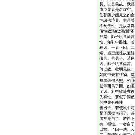
長。以是義故。我經
虚空界者是名虚空。
住菩薩少能見之如金
性諸佛境界。非是聲
不見佛性。是故常爲
佛性故諸結煩惱所不
涅槃。師子吼菩薩言
性。如乳中酪性。若
種因。一者正因。二
煖。虚空無性故無縁
佛言。善男子。若使
因。師子吼菩薩言。
何以故。欲明見故。
如闇中先有諸物。爲
無者燈何所照。如
杖等而爲了因。如尼
了因。乳中醪煖亦復
先有性。要假了因然
乳中先有酪性
善男子。若使乳中定
是了因復何須了。善
者常應自了。若自不
有二種性。一者自了
以故。了因一法。云
二。若使乳中無二相