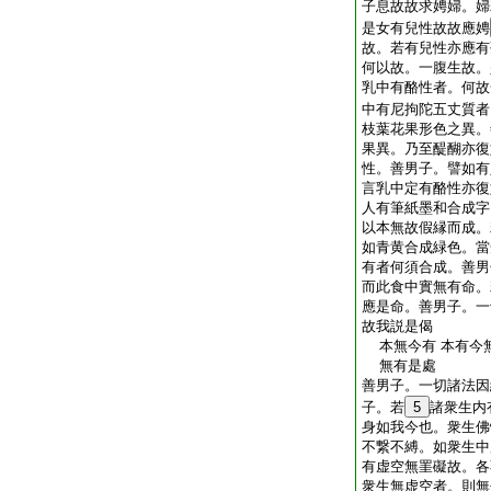
子息故故求娉婦。婦
是女有兒性故故應娉
故。若有兒性亦應有
何以故。一腹生故。
乳中有酪性者。何故
中有尼拘陀五丈質者
枝葉花果形色之異。
果異。乃至醍醐亦復
性。善男子。譬如有
言乳中定有酪性亦復
人有筆紙墨和合成字
以本無故假縁而成。
如青黄合成緑色。當
有者何須合成。善男
而此食中實無有命。
應是命。善男子。一
故我説是偈
本無今有 本有今無
無有是處
善男子。一切諸法因
子。若
5
諸衆生内
身如我今也。衆生佛
不繋不縛。如衆生中
有虚空無罣礙故。各
衆生無虚空者。則無