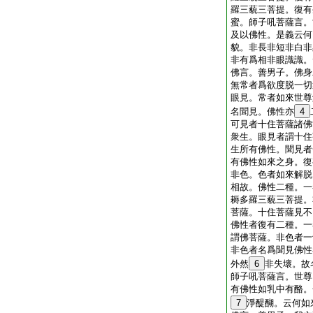
羅三藐三菩提。復有
蜜。師子吼菩薩言。
及以佛性。是義云何
貌。非長非短非白非
非有爲相非眼識識。
佛言。善男子。佛身
無常者爲欲度脱一切
眼見。常者如來世尊
名聞見。佛性亦
4
可見者十住菩薩諸佛
衆生。眼見者謂十住
生所有佛性。聞見者
有佛性如來之身。復
非色。色者如來解脱
相故。佛性二種。一
耨多羅三藐三菩提。
菩薩。十住菩薩見不
佛性者復有二種。一
謂佛菩薩。非色者一
非色者名爲聞見佛性
外然
6
非失壞。故
師子吼菩薩言。世尊
有佛性如乳中有酪。
7
淨醍醐。云何如