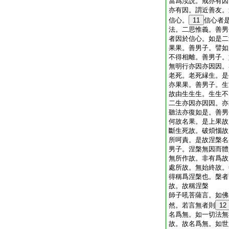
當爲汝説。戒亦有因
亦有因。謂近善友。
信心。
11
信心者
法。二思惟義。善男
者因於信心。如是二
果果。善男子。譬如
不得相離。善男子。
無明行亦因亦因因。
老死。老死縁生。是
亦果果。善男子。生
故由生生生。生生不
二生亦因亦因因。亦
聽法亦復如是。善男
何故名果。是上果故
斷生死故。破煩惱故
所呵責。是故涅槃名
男子。涅槃無因而體
無所作故。非有爲故
處所故。無始終故。
得稱爲涅槃也。槃者
故。故稱涅槃
師子吼菩薩言。如佛
然。若言無者則
12
名爲無。如一切法無
故。故名爲無。如世