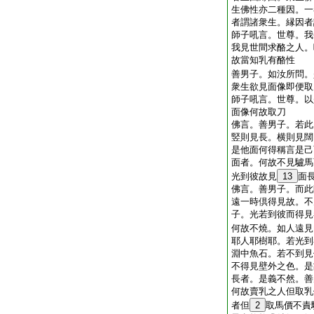
生佛性亦二種因。一
者謂諸衆生。縁因者
師子吼言。世尊。我
我見世間求酪之人。
故當知乳有酪性
善男子。如汝所問。
衆生欲見面像即便取
師子吼言。世尊。以
面像何故取刀
佛言。善男子。若此
竪則見長。横則見闊
是他面何得稱言是己
面者。何故不見驢馬
光到彼故見
13
面
佛言。善男子。而此
遠一時倶得見故。不
子。光若到彼而得見
何故不燒。如人遠見
耶人耶樹耶。若光到
淵中魚石。若不到見
不得見壁外之色。是
長者。是義不然。善
何故賣乳之人但取乳
者但
2
取馬價不責