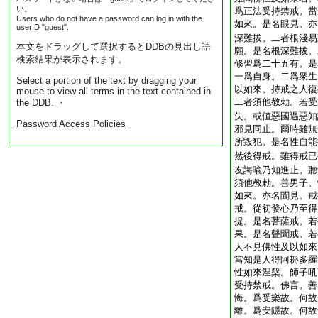
い。
爲正法受持禁戒。當
Users who do not have a password can log in with the
如來。是名眼見。亦
userID "guest".
深難拔。二者根淺易
本文をドラッグして選択するとDDBの見出し語
願。是名根深難拔。
検索結果が表示されます。
修習爲二十五有。是
一爲自身。二爲衆生
Select a portion of the text by dragging your
以如來。持戒之人復
mouse to view all terms in the text contained in
二者須他教勅。若受
the DDB. ・
失。或値惡國遇惡知
Password Access Policies
邪見同止。爾時雖無
所毀犯。是名性自能
然後得戒。雖得戒已
友誨喩乃知進止。聽
須他教勅。善男子。
如來。亦名聞見。戒
戒。從初發心乃至得
提。是名菩薩戒。若
果。是名聲聞戒。若
人不見佛性及以如來
當知是人得阿耨多羅
性如來涅槃。師子吼
受持禁戒。佛言。善
悔。爲受樂故。何故
離。爲安隱故。何故