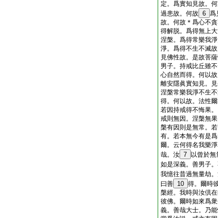
定。爲實知見故。何
過患故。何故
6
爲
故。何故＊爲心不貪
得解脱。爲得無上大
涅槃。爲得常樂我淨
淨。爲得不生不滅故
見佛性故。是故菩薩
男子。持戒比丘雖不
心自然而得。何以故
離安隱眞實知見。見
涅槃常樂我淨不生不
得。何以故。法性爾
若因持戒得不悔果。
戒則無因。涅槃無果
槃有因則是無常。若
有。若本無今有是爲
爾。云何得名我樂淨
哉。汝
7
以曾於無
如是深義。善男子。
我憶往昔過無量劫。
曰善
10
得。爾時
槃經。我時與汝倶在
彼佛。爾時如來爲衆
義。善哉大士。乃能