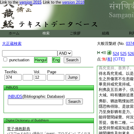
Link to the
version 2015
Link to the
version 2018
先所説菴羅果喩四種
正實。有人心細行不
實。有人心不細行不
知。如佛所説。雖依
佛言。善哉善哉。善
實難可知。以難知故
ホーム
検索
ご挨拶
組織
利
若不知。當與久處。
若不知。當深觀察。
大正蔵検索
大般涅槃經 (No.
037
破戒善男子。具是四
然後得知持戒破戒。
524
525
526
12
戒亦二。一究
点:
無
/
有
]
[CITE]
punctuation
Hangul
Eng
故受持禁戒。智者當
爲究竟持。善男子。
TextNo.
Vol.
Page
得名爲究竟戒。以是
生之所傷害不生恚礙
畢竟持戒究竟持戒。
INBUDS
利弗及五百弟子。倶
大城。時有獵師追逐
INBUDS
(Bibliographic Database)
弗影。猶故戰慄如芭
Search
隱恐怖得除。是故當
乃至身影猶有是力。
能得聲聞縁覺。何況
Digital Dictionary of Buddhism
菩提。復有二種。一
故受持禁戒當知是戒
電子佛教辭典
雖聞佛性及如來名。
パスワードがない場合は「guest」でログインしてくださ