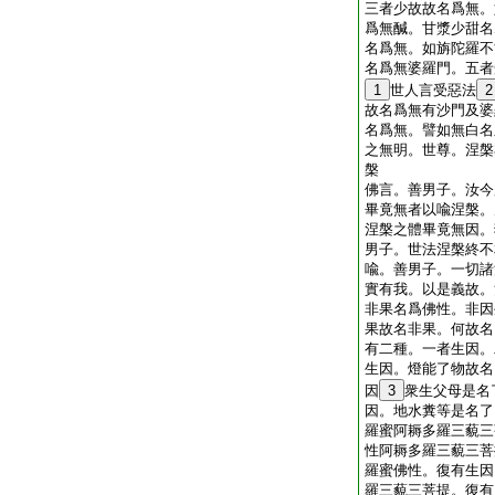
三者少故故名爲無。
爲無醎。甘漿少甜名
名爲無。如旃陀羅不
名爲無婆羅門。五者
1
世人言受惡法
2
故名爲無有沙門及婆
名爲無。譬如無白名
之無明。世尊。涅槃
槃
佛言。善男子。汝今
畢竟無者以喩涅槃。
涅槃之體畢竟無因。
男子。世法涅槃終不
喩。善男子。一切諸
實有我。以是義故。
非果名爲佛性。非因
果故名非果。何故名
有二種。一者生因。
生因。燈能了物故名
因
3
衆生父母是名
因。地水糞等是名了
羅蜜阿耨多羅三藐三
性阿耨多羅三藐三菩
羅蜜佛性。復有生因
羅三藐三菩提。復有