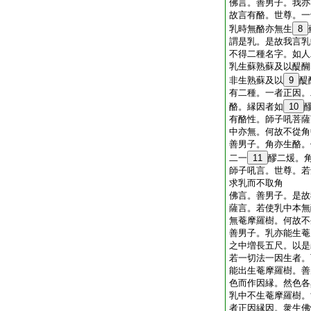
佛言。善男子。我亦
故言有酪。世尊。一
乳時無酪亦無生
8
謂是乳。是故我言乳
不得二種名字。如人
乳生蘇熟蘇及以醍醐
非生熟蘇及以
9
醍
有二種。一者正因。
酪。縁因者如
10
有酪性。師子吼菩薩
中亦無。何故不從角
善男子。角亦生酪。
二一
11
醪二煖。
師子吼言。世尊。若
求乳而不取角
佛言。善男子。是故
薩言。若使乳中本無
無菴摩羅樹。何故不
善男子。乳亦能生菴
之中増長五尺。以是
若一切法一因生者。
能出生菴摩羅樹。善
色而作因縁。然色各
乳中不生菴摩羅樹。
者正因縁因。衆生佛