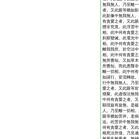
無我無人。乃至離一
者。又此眼等猶如影
此影像中無我無人。
有貪愛之者。又此眼
體非究竟。此浮雲中
相。此中何有貪愛之
刹那變滅。此電光中
相。此中何有貪愛之
離我我所。於空法中
相。此中何有貪愛之
無所覺知。又如草木
所覺知。而此愚聾非
離一切相。此中何有
如諸行。皆流轉故。
行中無我無人。乃至
愛之者。又此眼等皆
積聚。此虚假法無我
中何有貪愛之者。又
顯現旋有旋無。是破
人。乃至離一切相。
眼等猶如苦井。老病
迫。此苦井中無我無
何有貪愛之者。又此
根死法所侵。乃見邊
無衆生無壽者。無補