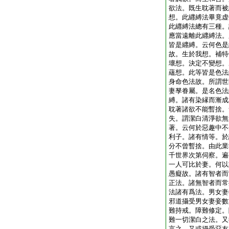
欲法。既生耽著而被
想。此纒縛法畢竟虚
此纒縛法總有三種。
應當遠離此纒縛法。
皆是纒縛。云何色是
故。生於我想。補特
壞想。決定不變想。
蘊想。此等皆是色法
身命色法故。所謂世
妻孥眷屬。是名色法
縛。諸有染縁而漸成
耽著諸欲不能暫捨。
失。謂潔白清淨欲無
著。云何於惡趣中不
利子。諸有情等。於
分不曾暫捨。由此業
千世界次第伺察。遍
一人可比於妻。何以
愚癡故。諸有智者而
正法。諸無智者而常
法諸有爲法。男女妻
邪道攝受男女妻妾數
難持戒。障難修定。
難一切潔白之法。又
言之。又或攝受惡友