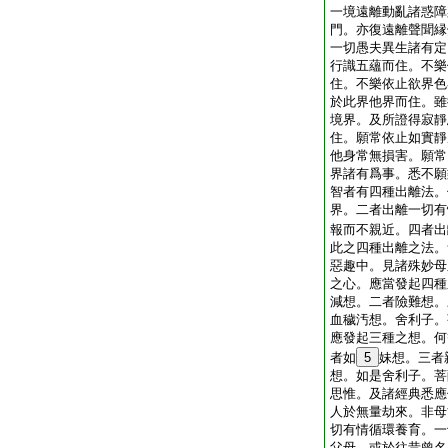
一境遠離動亂諸惑障
門。亦復遠離聲聞縁
一切愚夫異生諸有定
行識五蘊而住。不樂
住。不樂依止欲界色
於此界他界而住。雖
境界。及所證得寂靜
住。願常依止如實靜
他身常無損害。願常
界諸有爲事。悉不願
智者有四種出離法。
界。二者出離一切有
報而不親近。四者出
此之四種出離之法。
惡趣中。見諸殊妙母
之心。應當發起四種
減想。二者險難想。
血穢汚想。舍利子。
應發起三種之想。何
者如
5
妹想。三者
想。如是舍利子。菩
思惟。及諸經典悉應
人於無量劫來。非母
切有情循環養育。一
父母。或於往昔曾名