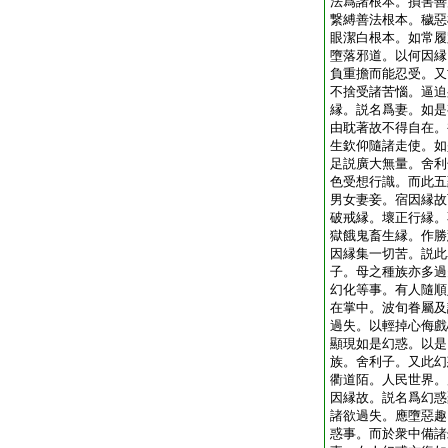
法爲諸根本。損害善
繋縛善法根本。穢惡
眼潔白根本。如常履
墮落邪道。以何因縁
負重擔而能忍受。又
不捨受諸苦惱。逼迫
縁。説名爲妻。如是
由耽著故不得自在。
生欽仰隨諸走使。如
足説廣大無量。舍利
色受想行識。而此五
男女妻妾。宿因縁故
破戒縁。壞正行縁。
獄餓鬼畜生縁。作勝
因縁集一切苦。説此
子。母之種族亦多過
幻化等事。有人隨順
在掌中。波旬眷屬及
過失。以輕掉心侮戲
顯現如是幻惑。以是
族。舍利子。又此幻
衢道陌。人民世界。
因縁故。説名爲幻惑
諸欲過失。應墮惡趣
惑事。而於衆中備諸