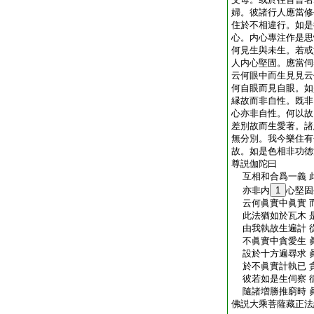
婦。彼諸行人應當修
住於不相違行。如是
心。内心專注作是思
何見生與未生。若或
人内心堅固。應當伺
云何眼中而生見見云
何自眼而見自眼。如
縁故而非自性。既非
心亦非自性。何以故
差別故而生愛著。諸
無分別。我今樂住有
故。如是色相非功徳
尊説伽陀曰
互相和合爲一義 
亦非内
1
心堅固
云何眞實中眞實 
此法猶如於瓦木 
由我執故生遍計 
不眞實中貪愛生 
設於十方遍尋求 
於不眞實計執已 
彼若如是生伺察 
隨諸増勝推窮時 
佛説大乘菩薩藏正法