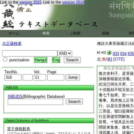
Link to the
version 2015
Link to the
version 2018
當坐菩提大道場 
願我早同最上衆 
倶胝天衆圍遶時 
佛神通力難思議 
願以讃歎功徳因 
佛神通力無有量
ホーム
検索
ご挨拶
組織
利
以上妙法令我聞 
復次菩薩摩訶薩。心
大正蔵検索
佛説大乘菩薩藏正法經 
陀曰
若我往昔承記別 
833
834
835
一切有情隨我心 
点:
無
/
有
]
[CITE]
punctuation
Hangul
Eng
眞淨境界不思議 
衆生若發如是心 
TextNo.
Vol.
Page
復次舍利子。是菩薩
深種善根親近供養。
此沒已得生天界。二
INBUDS
十倶胝劫不耽五欲之
養七千如來。於一一
INBUDS
(Bibliographic Database)
養事。爲求無上正等
Search
行。以是往昔善根力
三菩提。號曰娑羅樹
行足善逝世間解無上
Digital Dictionary of Buddhism
世尊。十號具足出現
聞皆來集會。復有二
電子佛教辭典
漢四萬人倶。諸漏已
パスワードがない場合は「guest」でログインしてくださ