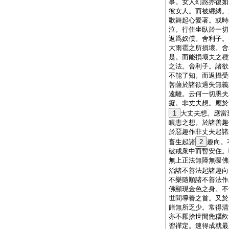
事。女人幻惑亦復如
彼女人。而被纒縛。
歌舞起心愛著。或時
泣。行住坐臥於一切
返爲奴僕。舍利子。
大雨雹之所損壞。舍
是。而能損壞夫之種
之法。舍利子。諸欲
不能了知。而返攝受
菩薩於諸欲過失無義
遠離。云何一切愚夫
癡。非丈夫想。應於
1
大丈夫想。應當
瞋恚之想。於諸善趣
於惡趣作非丈夫起諸
畜生起諸
2
趣向。
破戒衆中而暫安住。
無上正法無障無礙佛
治諸不善法起諸趣向
不樂隨順諸不善法作
佛顯現金色之身。不
世間導善之首。又於
饍無所乏少。常得清
亦不厭捨世間麁糲飮
習禪定。速得成就最