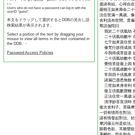
い。
盡諸有結。心得自在
Users who do not have a password can log in with the
羅樹王如來壽命二十
userID "guest".
法住世滿一萬歳。像
本文をドラッグして選択するとDDBの見出し語
舍利流布世間。普遍
検索結果が表示されます。
尊説伽陀曰
我於二十倶胝劫 
Select a portion of the text by dragging your
二十倶胝劫數中 
mouse to view all terms in the text contained in
七千如來當住世 
the DDB. ・
修梵行故得成就 
Password Access Policies
今我得成菩提道 
二十倶胝劫數中 
覺悟菩提最上因 
二十倶胝歳數中 
常與四十倶胝衆 
諸漏已盡悉無餘 
三世如來身舍利 
復立倶胝數寶幢 
正法住世一萬歳 
清淨妙音宣演時 
復次舍利子。菩薩摩
一切有情而生對治。
諸有情發起對治。於
摩訶薩云何是欲法。
眼觀色欲。耳聽聲欲
著觸欲。而生和合。