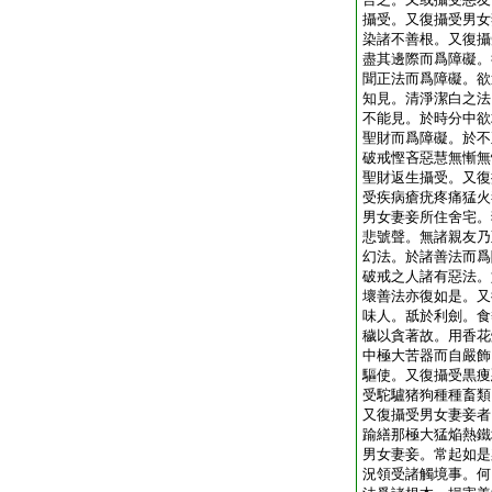
攝受。又復攝受男女
染諸不善根。又復攝
盡其邊際而爲障礙。
聞正法而爲障礙。欲
知見。清淨潔白之法
不能見。於時分中欲
聖財而爲障礙。於不
破戒慳吝惡慧無慚無
聖財返生攝受。又復
受疾病瘡疣疼痛猛火
男女妻妾所住舍宅。
悲號聲。無諸親友乃
幻法。於諸善法而爲
破戒之人諸有惡法。
壞善法亦復如是。又
味人。舐於利劍。食
穢以貪著故。用香花
中極大苦器而自嚴飾
驅使。又復攝受黒痩
受駝驢猪狗種種畜類
又復攝受男女妻妾者
踰繕那極大猛焔熱鐵
男女妻妾。常起如是
況領受諸觸境事。何