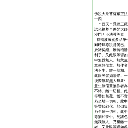
佛説大乘菩薩藏正法
十四
＊西天＊譯經三藏
試光祿卿＊傳梵大師
沙門＊臣法護等奉
持戒波羅蜜多品第
爾時世尊説是偈已。
於諸契經。展轉増勝
利子。又此眼等譬如
中無我無人。無衆生
意生無儒童。無作者
法不生。離一切相。
此眼等譬如陽焔。一
後際無我無人無衆生
意生無儒童無作者亦
不轉。離一切相。此
等譬如芭蕉。體不實
乃至離一切相。此中
等譬如幻化。顛倒集
乃至離一切相。此中
等猶如夢中。見諸色
無我無人。乃至離一
者。又此眼等猶如谷