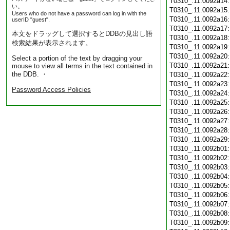
T0310_.11.0092a14
い。
T0310_.11.0092a15
Users who do not have a password can log in with the
T0310_.11.0092a16
userID "guest".
T0310_.11.0092a17
本文をドラッグして選択するとDDBの見出し語
T0310_.11.0092a18
検索結果が表示されます。
T0310_.11.0092a19
T0310_.11.0092a20
Select a portion of the text by dragging your
T0310_.11.0092a21
mouse to view all terms in the text contained in
the DDB. ・
T0310_.11.0092a22
T0310_.11.0092a23
Password Access Policies
T0310_.11.0092a24
T0310_.11.0092a25
T0310_.11.0092a26
T0310_.11.0092a27
T0310_.11.0092a28
T0310_.11.0092a29
T0310_.11.0092b01
T0310_.11.0092b02
T0310_.11.0092b03
T0310_.11.0092b04
T0310_.11.0092b05
T0310_.11.0092b06
T0310_.11.0092b07
T0310_.11.0092b08
T0310_.11.0092b09