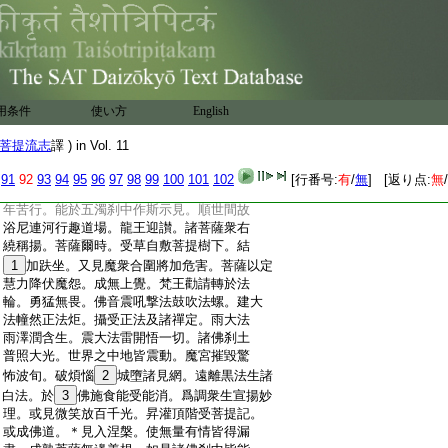
:
菩薩。智上菩薩。寂根菩薩。慧願菩薩。香象菩
:
薩。寶幢菩薩等。而爲上首。咸共遵修普賢之
:
道。滿足菩薩一切行願。安住一切功徳法中。
:
到諸佛法究竟彼岸。願於一切世界之中成等
:
正覺。又願生彼兜率陀天。於彼壽終降生右
:
脇見行七歩。放大光明。普佛世界六種震動。
用条件
使い方
English
:
而自唱言。我於一切世間。最爲尊貴。釋梵諸
:
天咸來親奉。又
18
見習學書計暦數聲明伎巧
菩提流志
譯 ) in Vol. 11
:
醫方養生符印。及餘博戲擅美過人。身處王
:
宮厭諸欲境。見老病死悟世非常。捐捨國位。
91
92
93
94
95
96
97
98
99
100
101
102
[行番号:
有
/
無
] [返り点:
無
/
:
踰城學道。解諸
19
纓絡及迦尸迦。被服袈裟六
:
年苦行。能於五濁刹中作斯示見。順世間故
:
浴尼連河行趣道場。龍王迎讃。諸菩薩衆右
:
繞稱揚。菩薩爾時。受草自敷菩提樹下。結
:
1
加趺坐。又見魔衆合圍將加危害。菩薩以定
:
慧力降伏魔怨。成無上覺。梵王勸請轉於法
:
輪。勇猛無畏。佛音震吼撃法鼓吹法螺。建大
:
法幢然正法炬。攝受正法及諸禪定。雨大法
:
雨澤潤含生。震大法雷開悟一切。諸佛刹土
:
普照大光。世界之中地皆震動。魔宮摧毀驚
:
怖波旬。破煩惱
2
城墮諸見網。遠離黒法生諸
:
白法。於
3
佛施食能受能消。爲調衆生宣揚妙
:
理。或見微笑放百千光。昇灌頂階受菩提記。
:
或成佛道。＊見入涅槃。使無量有情皆得漏