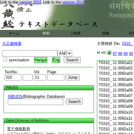
Link to the
version 2015
Link to the
version 2018
T0310_.11.0091c19
T0310_.11.0091c20
T0310_.11.0091c21
T0310_.11.0091c22
T0310_.11.0091c23
T0310_.11.0091c24
ホーム
検索
ご挨拶
組織
利
T0310_.11.0091c25
T0310_.11.0091c26
大正蔵検索
大寶積經 (No.
0310_
T0310_.11.0091c27
T0310_.11.0091c28
87
88
89
90
T0310_.11.0091c29
punctuation
Hangul
Eng
T0310_.11.0092a01
T0310_.11.0092a02
TextNo.
Vol.
Page
T0310_.11.0092a03
T0310_.11.0092a04
T0310_.11.0092a05
INBUDS
T0310_.11.0092a06
T0310_.11.0092a07
INBUDS
(Bibliographic Database)
T0310_.11.0092a08
Search
T0310_.11.0092a09
T0310_.11.0092a10
T0310_.11.0092a11
Digital Dictionary of Buddhism
T0310_.11.0092a12
電子佛教辭典
T0310_.11.0092a13
パスワードがない場合は「guest」でログインしてくださ