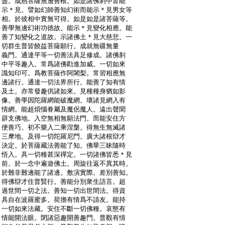
:
盡。成熟菩薩無邊善根。如是諸佛刹中皆能
:
示＊見。譬如幻師善知幻術而能示＊見男女等
:
相。於彼相中實無可得。如是如是諸菩薩等。
:
善學無邊幻術功徳故。能示＊見變化相應。能
:
善了知變化之道故。示諸佛土＊見大慈悲。一
:
切群生普皆饒益菩薩願行。成就無疆無量
:
義門。通達平等一切善法具足修成。諸佛刹
:
中平等趣入。常爲諸佛勸進加威。一切如來
:
識知印可。爲教菩薩作阿闍梨。常習相應無
:
邊諸行。通達一切法界所行。能善了知有情
:
及土。亦常發趣供諸如來。見種種身猶如影
:
像。善學因陀羅網能破魔網。壞諸見網入有
:
情網。能超煩惱眷屬及魔侶魔人。遠出聲聞
:
辟支佛地。入空無相無願法門。而能安住方
:
便善巧。初不樂入二乘涅槃。得無生無滅諸
:
三摩地。及得一切陀羅尼門。廣大諸根辯才
:
決定。於菩薩藏法善能了知。佛華三昧隨時
:
悟入。具一切種甚深禪定。一切諸佛皆悉＊見
:
前。於一念中遍遊佛土。周旋往返不異其時。
:
於難非難邊能了諸邊。敷演實際。差別善知。
:
得佛辯才住普賢行。善能分別衆生語言。超
:
過世間一切之法。善知一切出世間法。得資
:
具自在波羅蜜多。荷擔有情爲不請友。能持
:
一切如來法藏。安住不斷一切佛種。哀愍有
:
情能開法眼。閉諸惡趣開善趣門。普觀有情