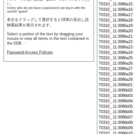
い。
T0310_.11.0086a15
Users who do not have a password can log in with the
T0310_.11.0086a16
userID "guest".
T0310_.11.0086a17
本文をドラッグして選択するとDDBの見出し語
T0310_.11.0086a18
検索結果が表示されます。
T0310_.11.0086a19
T0310_.11.0086a20
Select a portion of the text by dragging your
T0310_.11.0086a21
mouse to view all terms in the text contained in
T0310_.11.0086a22
the DDB. ・
T0310_.11.0086a23
Password Access Policies
T0310_.11.0086a24
T0310_.11.0086a25
T0310_.11.0086a26
T0310_.11.0086a27
T0310_.11.0086a28
T0310_.11.0086a29
T0310_.11.0086b01
T0310_.11.0086b02
T0310_.11.0086b03
T0310_.11.0086b04
T0310_.11.0086b05
T0310_.11.0086b06
T0310_.11.0086b07
T0310_.11.0086b08
T0310_.11.0086b09
T0310_.11.0086b10