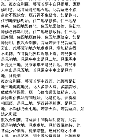
:
業。復次金剛摧。菩薩若夢中自見捉炬。應勤
:
修明慧。此菩薩是初地五地。此菩薩應不顧
:
身命不觀飮食。應行禪不生疑悔。如是趣向。
:
住初地樂修對治。住二地樂修禪。住三地樂
:
修慈。住四地樂修悲。住五地樂修捨。住初地
:
應修念佛爲明見。住二地應修放解。住三地
:
應修聞。住四地應修持。住五地應修空。如是
:
應得明。復次金剛摧。菩薩若夢中見菩薩踰
:
宮出。此菩薩初地六地處處見。増加精進得
:
不退轉。在菩提記界疾近無上道。若見歩出
:
是見初地。見乘牛車出是見二地。見乘馬車
:
出是見三地。見乘象車出是見四地。若見乘
:
人車出是見五地。若見乘空中車出是見六
:
地。除魔業
:
復次金剛摧。菩薩若夢中得經。此菩薩是初
:
地三地處處地見。此人多諸因縁。多諸謗毀。
:
數數多諸艱難。應一心修悔過常修精進。若
:
夢得世俗典籍聲聞經法。此是初地。夢得檀
:
相應經。是見二地。夢得甚深相應。是見三
:
地。不勤修乃至七地。若諸天與。若菩薩與。如
:
法來與藏
:
復次金剛摧。菩薩夢中聞得法功徳聲。此菩
:
薩是初地六地。見處處地。見前得佛總持。此
:
菩薩少於業障。魔業増盛。應施於辯才不求
:
人過。如是清淨。聞出香陀羅尼聲。此菩薩是