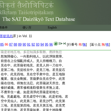
:
大寶積經卷＊第十六
:
＊西晋三藏竺法護譯
:
淨居天子會第四之
7
二
:
復次金剛摧。菩薩夢中自見被縛將殺。此菩
:
薩魔業増盛非業障。彼應修無礙定修於慈
用条件
使い方
English
:
心。以此淨除業障。此菩薩是見六地初地。若
:
8
夢被繋在死尸中。是見五地。若被縛至親
菩提流志
譯 ) in Vol. 11
:
9
里圍繞是六地。是魔業不勤修初地羸劣。爲
:
無上道應修増上進
85
86
87
88
89
90
91
92
93
94
95
96
[行番号:
有
/
無
] [返り点:
無
/
有
]
:
復次金剛摧。菩薩若夢中自知在刀中。此菩
:
薩是初地五地。多惡知識多艱難。應靜無忿
:
怒無障礙心。一向勤利他人。以此淨除業障。
:
前曾在上位惱亂持戒人。見人持種種刀。自
:
見在中。此菩薩初地見。若見人持一刀在中。
:
是第二地。見捉杖在中。是見三地。若見捉石
:
在中。此見四地。見在空手衆中住。是五地除
:
魔業。復次金剛摧。菩薩夢自見在空中。此菩
:
薩在信地。得無生法忍。此菩薩諸天所念。應
:
修好威儀。應常修精進勸發衆生求無上道。
:
不應常住一處。如是清淨此菩薩是初地七
:
地。見處處地。若見虚空中行施。此是初地。若
:
空中見仙人。此見第二地。若見沙門。此見第
:
三地。若見龍第四地。若見天第五地。若見梵
:
天是第六地。若見菩薩如來。是第七地除魔