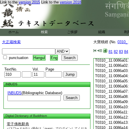
Link to the
version 2015
Link to the
version 2018
T0310_.11.0085c19:
T0310_.11.0085c20
T0310_.11.0085c21
T0310_.11.0085c22
T0310_.11.0085c23
T0310_.11.0085c24
ホーム
検索
ご挨拶
組織
利
T0310_.11.0085c25
T0310_.11.0085c26
大正蔵検索
大寶積經 (No.
0310_
T0310_.11.0085c27
T0310_.11.0085c28
81
82
83
84
T0310_.11.0085c29
punctuation
Hangul
Eng
T0310_.11.0086a01
T0310_.11.0086a02
TextNo.
Vol.
Page
T0310_.11.0086a03
T0310_.11.0086a04
T0310_.11.0086a05
INBUDS
T0310_.11.0086a06
T0310_.11.0086a07
INBUDS
(Bibliographic Database)
T0310_.11.0086a08
Search
T0310_.11.0086a09
T0310_.11.0086a10
T0310_.11.0086a11
Digital Dictionary of Buddhism
T0310_.11.0086a12
T0310_.11.0086a13
電子佛教辭典
T0310_.11.0086a14
パスワードがない場合は「guest」でログインしてくださ