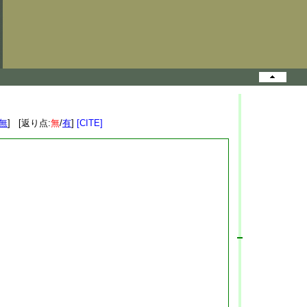
無
] [返り点:
無
/
有
]
[CITE]