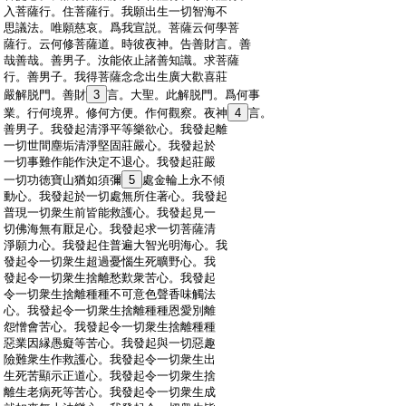
:
入菩薩行。住菩薩行。我願出生一切智海不
:
思議法。唯願慈哀。爲我宣説。菩薩云何學菩
:
薩行。云何修菩薩道。時彼夜神。告善財言。善
:
哉善哉。善男子。汝能依止諸善知識。求菩薩
:
行。善男子。我得菩薩念念出生廣大歡喜莊
:
嚴解脱門。善財
3
言。大聖。此解脱門。爲何事
:
業。行何境界。修何方便。作何觀察。夜神
4
言。
:
善男子。我發起清淨平等樂欲心。我發起離
:
一切世間塵垢清淨堅固莊嚴心。我發起於
:
一切事難作能作決定不退心。我發起莊嚴
:
一切功徳寶山猶如須彌
5
處金輪上永不傾
:
動心。我發起於一切處無所住著心。我發起
:
普現一切衆生前皆能救護心。我發起見一
:
切佛海無有厭足心。我發起求一切菩薩清
:
淨願力心。我發起住普遍大智光明海心。我
:
發起令一切衆生超過憂惱生死曠野心。我
:
發起令一切衆生捨離愁歎衆苦心。我發起
:
令一切衆生捨離種種不可意色聲香味觸法
:
心。我發起令一切衆生捨離種種恩愛別離
:
怨憎會苦心。我發起令一切衆生捨離種種
:
惡業因縁愚癡等苦心。我發起與一切惡趣
:
險難衆生作救護心。我發起令一切衆生出
:
生死苦顯示正道心。我發起令一切衆生捨
:
離生老病死等苦心。我發起令一切衆生成