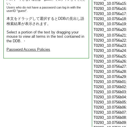
T0293_.10.0756a15
い。
Users who do not have a password can log in with the
T0293_.10.0756a16
userID "guest".
T0293_.10.0756a17
本文をドラッグして選択するとDDBの見出し語
T0293_.10.0756a18
検索結果が表示されます。
T0293_.10.0756a19
T0293_.10.0756a20
Select a portion of the text by dragging your
T0293_.10.0756a21
mouse to view all terms in the text contained in
T0293_.10.0756a22
the DDB. ・
T0293_.10.0756a23
Password Access Policies
T0293_.10.0756a24
T0293_.10.0756a25
T0293_.10.0756a26
T0293_.10.0756a27
T0293_.10.0756a28
T0293_.10.0756a29
T0293_.10.0756b01
T0293_.10.0756b02
T0293_.10.0756b03
T0293_.10.0756b04
T0293_.10.0756b05
T0293_.10.0756b06
T0293_.10.0756b07
T0293_.10.0756b08
T0293_.10.0756b09