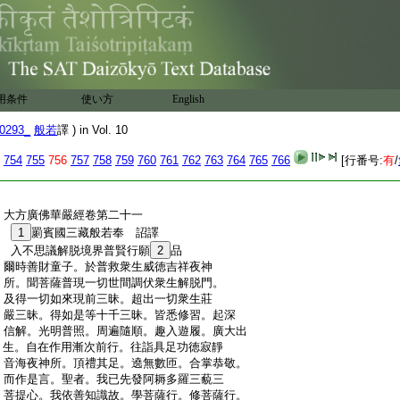
用条件
使い方
English
0293_
般若
譯 ) in Vol. 10
754
755
756
757
758
759
760
761
762
763
764
765
766
[行番号:
有
/
:
大方廣佛華嚴經卷第二十一
:
1
罽賓國三藏般若奉 詔譯
:
入不思議解脱境界普賢行願
2
品
:
爾時善財童子。於普救衆生威徳吉祥夜神
:
所。聞菩薩普現一切世間調伏衆生解脱門。
:
及得一切如來現前三昧。超出一切衆生莊
:
嚴三昧。得如是等十千三昧。皆悉修習。起深
:
信解。光明普照。周遍隨順。趣入遊履。廣大出
:
生。自在作用漸次前行。往詣具足功徳寂靜
:
音海夜神所。頂禮其足。遶無數匝。合掌恭敬。
:
而作是言。聖者。我已先發阿耨多羅三藐三
:
菩提心。我依善知識故。學菩薩行。修菩薩行。