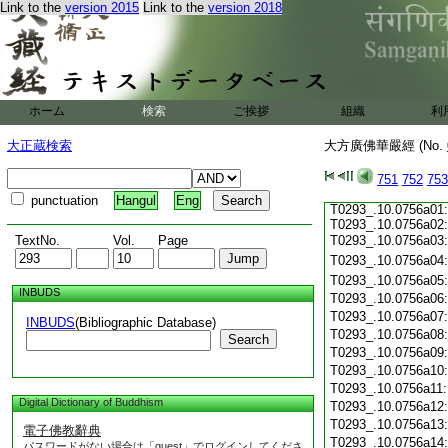
Link to the
version 2015
Link to the
version 2018
T0293_.10.0755c17:
T0293_.10.0755c18:
T0293_.10.0755c19:
T0293_.10.0755c20:
T0293_.10.0755c21:
T0293_.10.0755c22:
T0293_.10.0755c23:
ホーム
検索
ご挨拶
組織
利
T0293_.10.0755c24:
T0293_.10.0755c25:
大正蔵検索
大方廣佛華嚴經 (No.
T0293_.10.0755c26:
T0293_.10.0755c27:
T0293_.10.0755c28:
751
752
753
T0293_.10.0755c29:
punctuation
Hangul
Eng
T0293_.10.0756a01:
T0293_.10.0756a02:
TextNo.
Vol.
Page
T0293_.10.0756a03
T0293_.10.0756a04
T0293_.10.0756a05
INBUDS
T0293_.10.0756a06
T0293_.10.0756a07
INBUDS
(Bibliographic Database)
T0293_.10.0756a08
Search
T0293_.10.0756a09
T0293_.10.0756a10
T0293_.10.0756a11
Digital Dictionary of Buddhism
T0293_.10.0756a12
T0293_.10.0756a13
電子佛教辭典
T0293_.10.0756a14
パスワードがない場合は「guest」でログインしてくださ