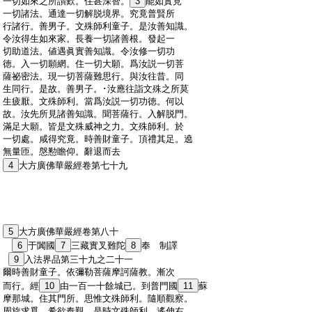
:
一切如來之所讃歎。住甚深智。
3
能如實見
:
一切諸法。通達一切解脱境界。究竟普賢所
:
行諸行。善男子。文殊師利童子。是汝善知識。
:
令汝得生如來家。長養一切諸善根。發起一
:
切助道法。値遇眞實善知識。令汝修一切功
:
徳。入一切願網。住一切大願。爲汝説一切菩
:
薩祕密法。現一切菩薩難思行。與汝往昔。同
:
生同行。是故。善男子。･汝應往詣文殊之所莫
:
生疲厭。文殊師利。當爲汝説一切功徳。何以
:
故。汝先所見諸善知識。聞菩薩行。入解脱門。
:
滿足大願。皆是文殊威神之力。文殊師利。於
:
一切處。咸得究竟。時善財童子。頂禮其足。遶
:
無量匝。慇懃瞻仰。辭退而去
:
4
大方廣佛華嚴經卷第七十九
:
5
大方廣佛華嚴經卷第八十
:
6
于闐國
7
三藏實叉難陀
8
奉 制譯
:
9
入法界品第三十九之二十一
:
爾時善財童子。依彌勒菩薩摩訶薩教。漸次
:
而行。經
10
由一百一十餘城已。到普門國
11
蘇
:
摩那城。住其門所。思惟文殊師利。隨順觀察。
:
周旋求覓。希欲奉覲。是時文殊師利。遙伸右