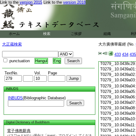
Link to the
version 2015
Link to the
version 2018
T0279_.10.0438c18
T0279_.10.0438c19
T0279_.10.0438c20
T0279_.10.0438c21
T0279_.10.0438c22
T0279_.10.0438c23
ホーム
検索
ご挨拶
組織
利
T0279_.10.0438c24
T0279_.10.0438c25
大正蔵検索
大方廣佛華嚴經 (No.
T0279_.10.0438c26
T0279_.10.0438c27
433
434
435
T0279_.10.0438c28
punctuation
Hangul
Eng
T0279_.10.0438c29
T0279_.10.0439a01
TextNo.
Vol.
Page
T0279_.10.0439a02
T0279_.10.0439a03
T0279_.10.0439a04
INBUDS
T0279_.10.0439a05
T0279_.10.0439a06
INBUDS
(Bibliographic Database)
T0279_.10.0439a07
Search
T0279_.10.0439a08
T0279_.10.0439a09
T0279_.10.0439a10
Digital Dictionary of Buddhism
T0279_.10.0439a11
T0279_.10.0439a12
電子佛教辭典
パスワードがない場合は「guest」でログインしてくださ