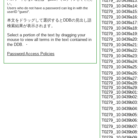
T0279_.10.0439a13
い。
T0279_.10.0439a14
Users who do not have a password can log in with the
T0279_.10.0439a15
userID "guest".
T0279_.10.0439a16
本文をドラッグして選択するとDDBの見出し語
T0279_.10.0439a17
検索結果が表示されます。
T0279_.10.0439a18
T0279_.10.0439a19
Select a portion of the text by dragging your
T0279_.10.0439a20
mouse to view all terms in the text contained in
the DDB. ・
T0279_.10.0439a21
T0279_.10.0439a22
Password Access Policies
T0279_.10.0439a23
T0279_.10.0439a24
T0279_.10.0439a25
T0279_.10.0439a26
T0279_.10.0439a27:
T0279_.10.0439a28:
T0279_.10.0439a29:
T0279_.10.0439b01:
T0279_.10.0439b02:
T0279_.10.0439b03
T0279_.10.0439b04
T0279_.10.0439b05
T0279_.10.0439b06
T0279_.10.0439b07
T0279_.10.0439b08
T0279_.10.0439b09