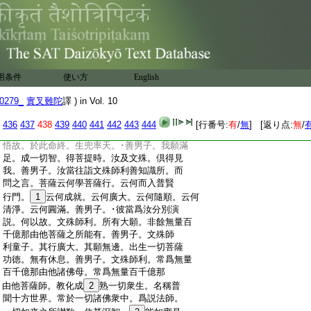
:
教化諸婆羅門。令其離於種族憍慢。得生如
:
來種性之中。而生於此閻浮提界摩羅提國
:
拘吒聚落婆羅門家。善男子。我住於此大樓
:
閣中。隨諸衆生心之所樂。種種方便。教化
:
調伏。善男子。我爲隨順衆生心故。我爲成
:
熟兜率天中同行天故。我爲示現菩薩福智。
用条件
使い方
English
:
變化莊嚴。超過一切諸欲界故。令其捨離
:
諸欲樂故。令知有爲皆無常故。令知諸天盛
0279_
實叉難陀
譯 ) in Vol. 10
:
必衰故。
7
爲欲示現將降生時大智法門。與
:
一生菩薩共談論故。爲欲攝化諸同行故。爲
436
437
438
439
440
441
442
443
444
[行番号:
有
/
無
] [返り点:
無
/
:
欲教化釋迦如來所遣來者。令如蓮華悉開
:
悟故。於此命終。生兜率天。･善男子。我願滿
:
足。成一切智。得菩提時。汝及文殊。倶得見
:
我。善男子。汝當往詣文殊師利善知識所。而
:
問之言。菩薩云何學菩薩行。云何而入普賢
:
行門。
1
云何成就。云何廣大。云何隨順。云何
:
清淨。云何圓滿。善男子。･彼當爲汝分別演
:
説。何以故。文殊師利。所有大願。非餘無量百
:
千億那由他菩薩之所能有。善男子。文殊師
:
利童子。其行廣大。其願無邊。出生一切菩薩
:
功徳。無有休息。善男子。文殊師利。常爲無量
:
百千億那由他諸佛母。常爲無量百千億那
:
由他菩薩師。教化成
2
熟一切衆生。名稱普
:
聞十方世界。常於一切諸佛衆中。爲説法師。