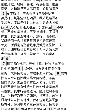
:
蜜離諸欲。離惡不善法。有覺有觀。離生
:
喜樂。入初禪乃至入第四禪。於是諸禪及
:
3
支不取相。不念有是禪不受禪味不
:
得是禪。無染清淨行四禪。我於是諸禪不
:
受果報。依四禪住起五神通。身通天耳知
:
他
4
人心宿命通天眼通。於諸神通
5
不取
:
相。不念有是神通。不受神通味。不得是
:
神通。我於是五神通不分別行。須菩提。
:
我爾時用一念相應慧得阿耨多羅三藐三
:
菩提。所謂是苦聖諦是集是滅是道聖諦。成
:
就十力四無所畏四無礙智十八不共法大慈
:
大悲得作佛。分別三聚衆生正定邪定不
:
定
6
:
7
須菩提白佛言。云何世尊。於諸法無所有
:
性中起四禪
8
六神通。亦無衆生而分別作
:
三聚。佛告須菩提。若諸欲惡不善法。
9
若有
:
性若自性若他性我本爲菩薩行時。不能
:
觀諸欲惡不善法無所有性入初禪。以諸
:
欲惡不善法無有性若自性若他性皆是無所
:
有性故。我本行菩薩道時。離諸欲惡不善
:
法。入初禪乃至入第四禪。須菩提。若諸神
:
通有性若自性若他性。我不能知是神通無
:
所有性。得阿耨多羅三藐三菩提。須菩提。
:
以神通無
10
有性若自性若他性
11
皆是無所