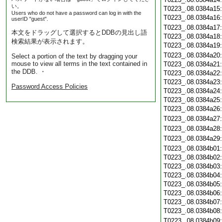
い。
T0223_.08.0384a15
Users who do not have a password can log in with the
T0223_.08.0384a16
userID "guest".
T0223_.08.0384a17
本文をドラッグして選択するとDDBの見出し語
T0223_.08.0384a18
検索結果が表示されます。
T0223_.08.0384a19
T0223_.08.0384a20
Select a portion of the text by dragging your
mouse to view all terms in the text contained in
T0223_.08.0384a21
the DDB. ・
T0223_.08.0384a22
T0223_.08.0384a23
Password Access Policies
T0223_.08.0384a24
T0223_.08.0384a25
T0223_.08.0384a26
T0223_.08.0384a27
T0223_.08.0384a28
T0223_.08.0384a29
T0223_.08.0384b01
T0223_.08.0384b02
T0223_.08.0384b03
T0223_.08.0384b04
T0223_.08.0384b05
T0223_.08.0384b06
T0223_.08.0384b07
T0223_.08.0384b08
T0223_.08.0384b09