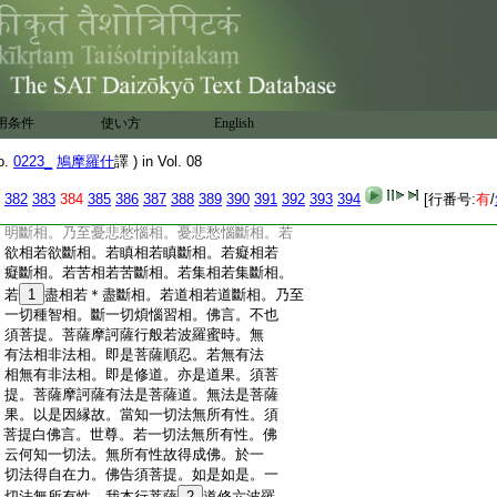
:
地入菩薩位。若不入菩薩位則不得一切
:
種智不得一切種智則不能得斷一切煩
:
惱習。世尊。若無有法相。是諸法則不生。若
:
不生是諸法。則不能得一切種智。佛告須
:
菩提。如是如是。若無有法者則有順忍。乃
:
至斷一切煩惱習。須菩提白佛言。世尊。菩
用条件
使い方
English
:
薩摩訶薩行般若波羅蜜時有法相不。所
:
謂色相乃至識相。眼相乃至意相。色相乃至
o.
0223_
鳩摩羅什
譯 ) in Vol. 08
:
法相。眼界相乃至意識界相。四念處相乃至
:
一切種智相。若色相
11
若色斷相。乃至識相識
382
383
384
385
386
387
388
389
390
391
392
393
394
[行番号:
有
/
:
斷相。十二入十八界亦如是。若無明相若無
:
明斷相。乃至憂悲愁惱相。憂悲愁惱斷相。若
:
欲相若欲斷相。若瞋相若瞋斷相。若癡相若
:
癡斷相。若苦相若苦斷相。若集相若集斷相。
:
若
1
盡相若＊盡斷相。若道相若道斷相。乃至
:
一切種智相。斷一切煩惱習相。佛言。不也
:
須菩提。菩薩摩訶薩行般若波羅蜜時。無
:
有法相非法相。即是菩薩順忍。若無有法
:
相無有非法相。即是修道。亦是道果。須菩
:
提。菩薩摩訶薩有法是菩薩道。無法是菩薩
:
果。以是因縁故。當知一切法無所有性。須
:
菩提白佛言。世尊。若一切法無所有性。佛
:
云何知一切法。無所有性故得成佛。於一
:
切法得自在力。佛告須菩提。如是如是。一
:
切法無所有性。我本行菩薩
2
道修六波羅