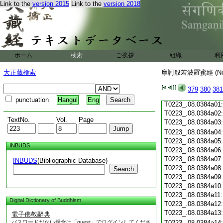
Link to the
version 2015
Link to the
version 2018
T0223_.08.0383c19
T0223_.08.0383c20
T0223_.08.0383c21
T0223_.08.0383c22
T0223_.08.0383c23
T0223_.08.0383c24
ホーム
検索
ご挨拶
組織
利
T0223_.08.0383c25
T0223_.08.0383c26
大正蔵検索
摩訶般若波羅蜜經 (N
T0223_.08.0383c27
T0223_.08.0383c28
379
380
381
T0223_.08.0383c29
punctuation
Hangul
Eng
T0223_.08.0384a01
T0223_.08.0384a02
TextNo.
Vol.
Page
T0223_.08.0384a03
T0223_.08.0384a04
T0223_.08.0384a05
INBUDS
T0223_.08.0384a06
T0223_.08.0384a07
INBUDS
(Bibliographic Database)
T0223_.08.0384a08
Search
T0223_.08.0384a09
T0223_.08.0384a10
T0223_.08.0384a11
Digital Dictionary of Buddhism
T0223_.08.0384a12
T0223_.08.0384a13
電子佛教辭典
パスワードがない場合は「guest」でログインしてくださ
T0223_.08.0384a14