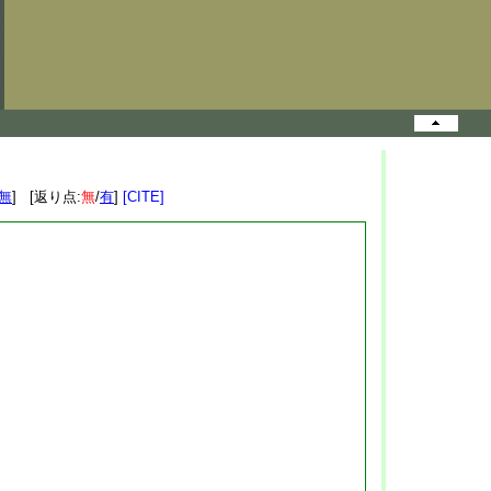
無
] [返り点:
無
/
有
]
[CITE]