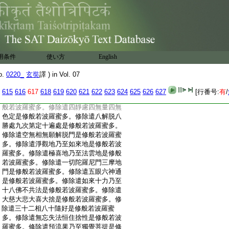
:
遣六識界是修般若波羅蜜多。修除遣六觸
:
是修般若波羅蜜多。修除遣六受是修般若
:
波羅蜜多。修除遣六界是修般若波羅蜜多。
:
修除遣四縁是修般若波羅蜜多。修除遣十
:
二支縁起是修般若波羅蜜多。修除遣我乃
:
至見者是修般若波羅蜜多。修除遣布施波
用条件
使い方
English
:
羅蜜多乃至般若波羅蜜多是修般若波羅蜜
:
多。修除遣内空乃至無性自性空是修般若
o.
0220_
玄奘
譯 ) in Vol. 07
:
波羅蜜多。修除遣眞如乃至不思議界是修
:
般若波羅蜜多。修除遣四聖諦是修般若波
615
616
617
618
619
620
621
622
623
624
625
626
627
[行番号:
有
/
:
羅蜜多。修除遣四念住乃至八聖道支是修
:
般若波羅蜜多。修除遣四靜慮四無量四無
:
色定是修般若波羅蜜多。修除遣八解脱八
:
勝處九次第定十遍處是修般若波羅蜜多。
:
修除遣空無相無願解脱門是修般若波羅蜜
:
多。修除遣淨觀地乃至如來地是修般若波
:
羅蜜多。修除遣極喜地乃至法雲地是修般
:
若波羅蜜多。修除遣一切陀羅尼門三摩地
:
門是修般若波羅蜜多。修除遣五眼六神通
:
是修般若波羅蜜多。修除遣如來十力乃至
:
十八佛不共法是修般若波羅蜜多。修除遣
:
大慈大悲大喜大捨是修般若波羅蜜多。修
:
除遣三十二相八十隨好是修般若波羅蜜
:
多。修除遣無忘失法恒住捨性是修般若波
:
羅蜜多。修除遣預流果乃至獨覺菩提是修