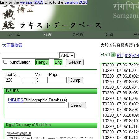
Link to the
version 2015
Link to the
version 2018
T0220_.07.0617c18
T0220_.07.0617c19
T0220_.07.0617c20
T0220_.07.0617c21
T0220_.07.0617c22
T0220_.07.0617c23
ホーム
検索
ご挨拶
組織
利
T0220_.07.0617c24
T0220_.07.0617c25
大正蔵検索
大般若波羅蜜多經 (N
T0220_.07.0617c26
T0220_.07.0617c27
612
613
614
T0220_.07.0617c28
punctuation
Hangul
Eng
T0220_.07.0617c29
T0220_.07.0618a01
TextNo.
Vol.
Page
T0220_.07.0618a02
T0220_.07.0618a03
T0220_.07.0618a04
INBUDS
T0220_.07.0618a05
T0220_.07.0618a06
INBUDS
(Bibliographic Database)
T0220_.07.0618a07
Search
T0220_.07.0618a08
T0220_.07.0618a09
T0220_.07.0618a10
Digital Dictionary of Buddhism
T0220_.07.0618a11
T0220_.07.0618a12
電子佛教辭典
T0220_.07.0618a13
パスワードがない場合は「guest」でログインしてくださ