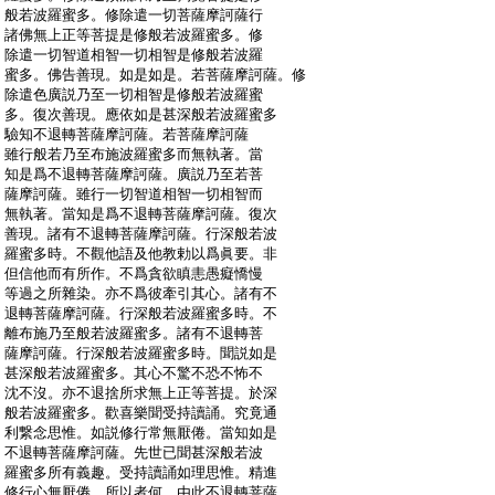
:
般若波羅蜜多。修除遣一切菩薩摩訶薩行
:
諸佛無上正等菩提是修般若波羅蜜多。修
:
除遣一切智道相智一切相智是修般若波羅
:
蜜多。佛告善現。如是如是。若菩薩摩訶薩。修
:
除遣色廣説乃至一切相智是修般若波羅蜜
:
多。復次善現。應依如是甚深般若波羅蜜多
:
驗知不退轉菩薩摩訶薩。若菩薩摩訶薩
:
雖行般若乃至布施波羅蜜多而無執著。當
:
知是爲不退轉菩薩摩訶薩。廣説乃至若菩
:
薩摩訶薩。雖行一切智道相智一切相智而
:
無執著。當知是爲不退轉菩薩摩訶薩。復次
:
善現。諸有不退轉菩薩摩訶薩。行深般若波
:
羅蜜多時。不觀他語及他教勅以爲眞要。非
:
但信他而有所作。不爲貪欲瞋恚愚癡憍慢
:
等過之所雜染。亦不爲彼牽引其心。諸有不
:
退轉菩薩摩訶薩。行深般若波羅蜜多時。不
:
離布施乃至般若波羅蜜多。諸有不退轉菩
:
薩摩訶薩。行深般若波羅蜜多時。聞説如是
:
甚深般若波羅蜜多。其心不驚不恐不怖不
:
沈不沒。亦不退捨所求無上正等菩提。於深
:
般若波羅蜜多。歡喜樂聞受持讀誦。究竟通
:
利繋念思惟。如説修行常無厭倦。當知如是
:
不退轉菩薩摩訶薩。先世已聞甚深般若波
:
羅蜜多所有義趣。受持讀誦如理思惟。精進
:
修行心無厭倦。所以者何。由此不退轉菩薩