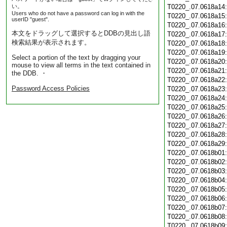
い。
T0220_.07.0618a14
Users who do not have a password can log in with the
T0220_.07.0618a15
userID "guest".
T0220_.07.0618a16
本文をドラッグして選択するとDDBの見出し語
T0220_.07.0618a17
検索結果が表示されます。
T0220_.07.0618a18
T0220_.07.0618a19
Select a portion of the text by dragging your
T0220_.07.0618a20
mouse to view all terms in the text contained in
T0220_.07.0618a21
the DDB. ・
T0220_.07.0618a22
Password Access Policies
T0220_.07.0618a23
T0220_.07.0618a24
T0220_.07.0618a25
T0220_.07.0618a26
T0220_.07.0618a27
T0220_.07.0618a28
T0220_.07.0618a29
T0220_.07.0618b01
T0220_.07.0618b02
T0220_.07.0618b03
T0220_.07.0618b04
T0220_.07.0618b05
T0220_.07.0618b06
T0220_.07.0618b07
T0220_.07.0618b08
T0220_.07.0618b09