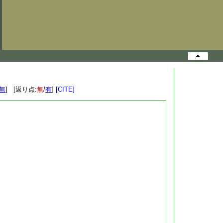
無
] [返り点:
無
/
有
]
[CITE]