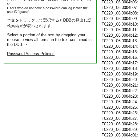
T0220_.06.0004b06
い。
T0220_.06.0004b07
Users who do not have a password can log in with the
userID "guest".
T0220_.06.0004b08
T0220_.06.0004b09
本文をドラッグして選択するとDDBの見出し語
T0220_.06.0004b10
検索結果が表示されます。
T0220_.06.0004b11
Select a portion of the text by dragging your
T0220_.06.0004b12
mouse to view all terms in the text contained in
T0220_.06.0004b13
the DDB. ・
T0220_.06.0004b14
T0220_.06.0004b15
Password Access Policies
T0220_.06.0004b16
T0220_.06.0004b17
T0220_.06.0004b18
T0220_.06.0004b19
T0220_.06.0004b20
T0220_.06.0004b21
T0220_.06.0004b22
T0220_.06.0004b23
T0220_.06.0004b24
T0220_.06.0004b25
T0220_.06.0004b26
T0220_.06.0004b27
T0220_.06.0004b28
T0220_.06.0004b29
T0220_.06.0004c01