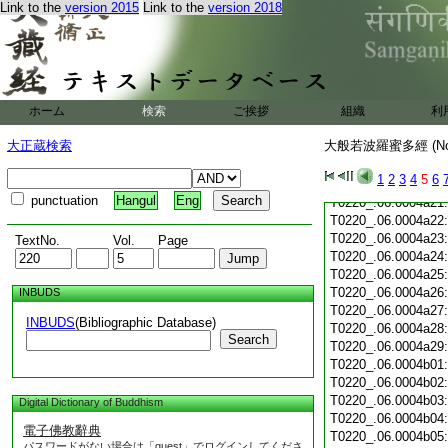
T0220_.06.0004a10
Link to the
version 2015
Link to the
version 2018
T0220_.06.0004a11
T0220_.06.0004a12
T0220_.06.0004a13
T0220_.06.0004a14
T0220_.06.0004a15
ホーム
検索
ご挨拶
組織
利
T0220_.06.0004a16
T0220_.06.0004a17
大正蔵検索
大般若波羅蜜多經 (N
T0220_.06.0004a18
T0220_.06.0004a19
1
2
3
4
5
6
T0220_.06.0004a20
punctuation
Hangul
Eng
T0220_.06.0004a21
T0220_.06.0004a22
T0220_.06.0004a23
TextNo.
Vol.
Page
T0220_.06.0004a24
T0220_.06.0004a25
T0220_.06.0004a26
INBUDS
T0220_.06.0004a27
INBUDS
(Bibliographic Database)
T0220_.06.0004a28
Search
T0220_.06.0004a29
T0220_.06.0004b01
T0220_.06.0004b02
T0220_.06.0004b03
Digital Dictionary of Buddhism
T0220_.06.0004b04
電子佛教辭典
T0220_.06.0004b05
パスワードがない場合は「guest」でログインしてくださ