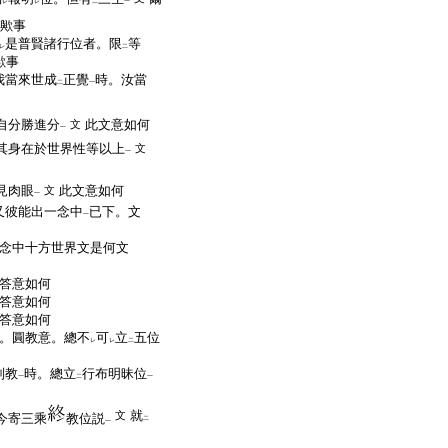
レ
レ
二
一
歟事
是普賢諸行位者。限
等
レ
二
歟事
我當來世成
正覺
時。汝當
二
一
自分勝進分
此文意如何
文
一
其身在於世界性等以上
文
一
見肉眼
此文意如何
文
一
又彼能出一念中
已下。文
一
念中十方世界文是何文
答意如何
答意如何
答意如何
。圓教意。總不
可
立
五位
レ
レ
二
別教
時。總立
行布明昧位
一
二
一
就
文
今寄三乘
教位説
二
一