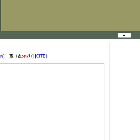
有
] [返り点:
有
/
無
]
[CITE]