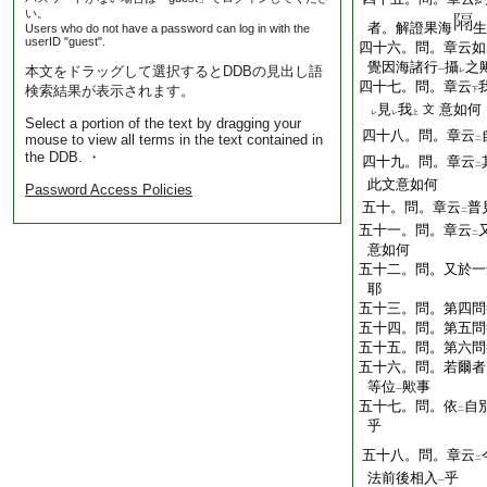
い。
者。解證果海
生
Users who do not have a password can log in with the
userID "guest".
四十六。問。章云如
覺因海諸行
攝
之
本文をドラッグして選択するとDDBの見出し語
一
レ
四十七。問。章云
検索結果が表示されます。
下
見
我
意如何
文
レ
レ
上
Select a portion of the text by dragging your
四十八。問。章云
mouse to view all terms in the text contained in
二
the DDB. ・
四十九。問。章云
二
此文意如何
Password Access Policies
五十。問。章云
普
二
五十一。問。章云
二
意如何
五十二。問。又於一
耶
五十三。問。第四問
五十四。問。第五問
五十五。問。第六問
五十六。問。若爾者
等位
歟事
一
五十七。問。依
自
二
乎
五十八。問。章云
二
法前後相入
乎
一