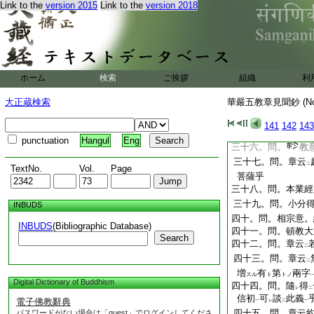
Link to the
version 2015
Link to the
version 2018
三十。問。須陀洹○
事
三十一。問。章云
二
三十二。問。已成
云
已成就
乎
二
一
三十三。問。三品加
ホーム
検索
ご挨拶
組織
利
三十四。問。十迴向
退
歟乎
大正蔵検索
華嚴五教章見聞鈔 (N
一
三十五。問。章云
二
141
142
143
如何
punctuation
Hangul
Eng
三十六。問。
教
三十七。問。章云
二
TextNo.
Vol.
Page
菩薩乎
三十八。問。本業經
三十九。問。小分
INBUDS
四十。問。相宗意。
INBUDS
(Bibliographic Database)
四十一。問。頓教大
Search
四十二。問。章云
二
四十三。問。章云
二
増
有
第
兩字
スル
ト
トノ
Digital Dictionary of Buddhism
四十四。問。隨
得
レ
二
信初
可
談
此義
電子佛教辭典
一
レ
二
一
四十五。問。章云
パスワードがない場合は「guest」でログインしてくださ