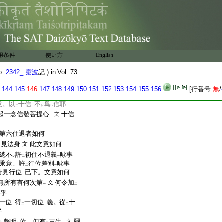
世第一法
道前四位之
文
答有二意故
此文意如何
文
一
就補特伽羅相者。何程善根
行者。如何乎
用条件
使い方
English
不退者。十向通皆云
不
二
o.
2342_
靈波
記 ) in Vol. 73
亦説菩薩十地
此文意
文
一
144
145
146
147
148
149
150
151
152
153
154
155
156
[行番号:
無
/
意。以
十信
不
爲
信耶
二
一
レ
レ
起一念信發菩提心
十信
文
一
第六住退者如何
得見法身
此文意如何
文
總不
許
初住不退義
歟事
レ
二
一
乘意。許
行位差別
歟事
二
一
若見行位
已下。文意如何
一
無所有有何次第
何令加
文
一
二
乎
一
一位
得
一切位
義。從
十
一
二
一
二
乎
約
報明
位。但有
三生
爾
文