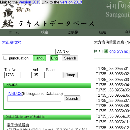
Link to the
version 2015
Link to the
version 2018
ホーム
検索
ご挨拶
組織
利
大正蔵検索
大方廣佛華嚴經疏 (N
959
960
961
punctuation
Hangul
Eng
T1735_.35.0955a01
TextNo.
Vol.
Page
T1735_.35.0955a02
T1735_.35.0955a03
T1735_.35.0955a04
INBUDS
T1735_.35.0955a05
INBUDS
(Bibliographic Database)
T1735_.35.0955a06
Search
T1735_.35.0955a07
T1735_.35.0955a08
T1735_.35.0955a09
T1735_.35.0955a10
Digital Dictionary of Buddhism
T1735_.35.0955a11
電子佛教辭典
T1735_.35.0955a12
パスワードがない場合は「guest」でログインしてくださ