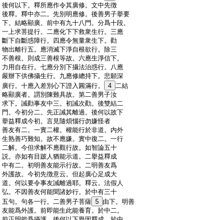
:
後何以下。釋所應作令其廣修。文中先徴
:
後釋。釋中亦二。先別明應修。後善男子擧要
:
下。結略顯廣。前中有九十八門。分爲十段。
:
一上求菩提行。二應化下下救衆生行。三應
:
斷下自斷惑障行。四應令無量衆生下。勸
:
物出離行五。應消滅下淨自根欲行。除三
:
不善根。則成三善根等故。六應生淨信下。
:
力用自在行。七應分別下攝法治惑行。八應
:
嚴辦下供佛攝生行。九應修總持下。悲願深
:
廣行。十應入差別心下證入圓滿行。
4
二結
:
略顯廣者。謂別陳難具故。第二善男子汝
:
求下。誡勸事友中三。初誡次勸。後雙結二
:
門。今初分二。先正誡其離過。後何以故下
:
擧益釋成今初。言見隨煩惱行勿嫌怪者
:
善友有二。一實二權。權能行於非道。内外
:
生熟善巧難知。故不應嫌。實中復二。一行
:
二解。今但求解不應觀行故。如智論五十
:
説。亦如有目跛人猶能示道。二擧益釋成
:
中有二。初明善友能示行故。二明善友爲
:
外護故。今初先徴意云。但起廣心足成大
:
道。何以要令事友誡離過耶。釋云。法假人
:
弘。不因善友何能聞諸妙行。於中有三十
:
五句。句各一行。二善男子菩薩
5
由下。明善
:
友能爲外護。前即能生此能養育。於中二。
:
前正明能爲攝護。後何以下擧因釋成。於中