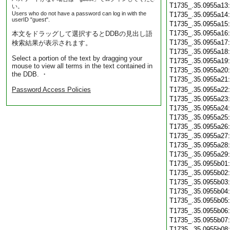
T1735_.35.0955a13
い。
Users who do not have a password can log in with the
T1735_.35.0955a14
userID "guest".
T1735_.35.0955a15
T1735_.35.0955a16
本文をドラッグして選択するとDDBの見出し語
T1735_.35.0955a17
検索結果が表示されます。
T1735_.35.0955a18
Select a portion of the text by dragging your
T1735_.35.0955a19
mouse to view all terms in the text contained in
T1735_.35.0955a20
the DDB. ・
T1735_.35.0955a21
Password Access Policies
T1735_.35.0955a22
T1735_.35.0955a23
T1735_.35.0955a24
T1735_.35.0955a25
T1735_.35.0955a26
T1735_.35.0955a27
T1735_.35.0955a28
T1735_.35.0955a29
T1735_.35.0955b01
T1735_.35.0955b02
T1735_.35.0955b03
T1735_.35.0955b04
T1735_.35.0955b05
T1735_.35.0955b06
T1735_.35.0955b07
T1735_.35.0955b08