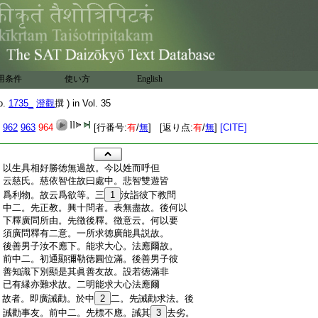
用条件
使い方
English
o.
1735_
澄觀
撰 ) in Vol. 35
962
963
964
[行番号:
有
/
無
] [返り点:
有
/
無
]
[CITE]
:
以生具相好勝徳無過故。今以姓而呼但
:
云慈氏。慈依智住故曰處中。悲智雙遊皆
:
爲利物。故云爲欲等。三
1
汝詣彼下教問
:
中二。先正教。興十問者。表無盡故。後何以
:
下釋廣問所由。先徴後釋。徴意云。何以要
:
須廣問釋有二意。一所求徳廣能具説故。
:
後善男子汝不應下。能求大心。法應爾故。
:
前中二。初通顯彌勒徳圓位滿。後善男子彼
:
善知識下別顯是其眞善友故。設若徳滿非
:
已有縁亦難求故。二明能求大心法應爾
:
故者。即廣誡勸。於中
2
二。先誡勸求法。後
:
誡勸事友。前中二。先標不應。誡其
3
去劣。