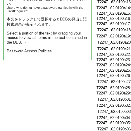
T2247_.62.0190a13
い。
Users who do not have a password can log in with the
T2247_.62.0190a14
userID "guest".
T2247_.62.0190a15
T2247_.62.0190a16
本文をドラッグして選択するとDDBの見出し語
T2247_.62.0190a17
検索結果が表示されます。
T2247_.62.0190a18
Select a portion of the text by dragging your
T2247_.62.0190a19
mouse to view all terms in the text contained in
the DDB. ・
T2247_.62.0190a20
T2247_.62.0190a21
Password Access Policies
T2247_.62.0190a22
T2247_.62.0190a23
T2247_.62.0190a24
T2247_.62.0190a25
T2247_.62.0190a26
T2247_.62.0190a27
T2247_.62.0190a28
T2247_.62.0190a29
T2247_.62.0190b01
T2247_.62.0190b02
T2247_.62.0190b03
T2247_.62.0190b04
T2247_.62.0190b05
T2247_.62.0190b06