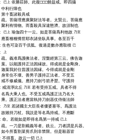
:
依勝莊師。此復□□□饒益戒。即四攝
已上
:
中利行障也
:
第十畜諸殺具戒
:
疏。菩薩理應廣聚財法等者。太賢云。菩薩應
:
聚利有情物。而畜殺具深違愍濟。故須制也
:
瑜伽四十一云。如是菩薩爲利他故
已上
乃至
:
應畜種種憍世耶衣諸坐臥具事。各至百千
:
生色可染百千倶胝。復過是數亦應取積
已
:
上
:
疏。義准爲護佛法者。涅槃經第三云。佛告迦
:
葉。以能護持正法因縁故。得成就是金剛身。
:
迦葉我於往昔護法因縁。今得成就是金剛
:
身常住不壞。善男子護持正法者。不受五
:
戒不修威儀。應持刀劍弓箭矛槊。守護持
:
戒清淨比丘
若有受持五戒。具者不得
乃至
:
名爲大乘人也。不受五戒爲護正法乃名大
:
乘。護正法者應當執持刀劍器仗侍衞法師
:
若諸國主大臣長者優婆塞等。爲護法
乃至
:
故雖持刀杖。我説是等名爲持戒。不應斷
:
命。若能如是即得名爲第一持戒
已上
:
疏。一刀是割截義等者。銑云。刀者謂是兵器。
:
如今所畜割菜剪爪則非禁限。但是殺器皆
:
不得畜。故云一切
已上