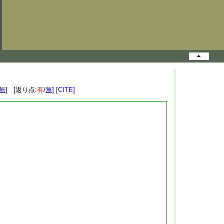
無
] [返り点:
有
/
無
]
[CITE]