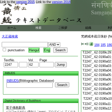
Link to the
version 2015
Link to the
version 2018
T2247_.62.0189c19
T2247_.62.0189c20
T2247_.62.0189c21
T2247_.62.0189c22
T2247_.62.0189c23
ホーム
検索
ご挨拶
組織
利
T2247_.62.0189c24
T2247_.62.0189c25
大正蔵検索
梵網戒本疏日珠鈔 (N
T2247_.62.0189c26
T2247_.62.0189c27
184
185
186
T2247_.62.0189c28
punctuation
Hangul
Eng
T2247_.62.0189c29
T2247_.62.0190a01
TextNo.
Vol.
Page
T2247_.62.0190a02
T2247_.62.0190a03
T2247_.62.0190a04
INBUDS
T2247_.62.0190a05
T2247_.62.0190a06
INBUDS
(Bibliographic Database)
T2247_.62.0190a07
Search
T2247_.62.0190a08
T2247_.62.0190a09
T2247_.62.0190a10
Digital Dictionary of Buddhism
T2247_.62.0190a11
電子佛教辭典
T2247_.62.0190a12
パスワードがない場合は「guest」でログインしてくださ