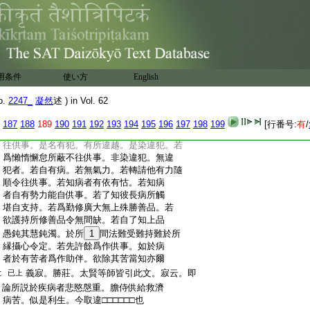
:
甚多。爾時太子以慈孝力不覺身瘡如故。□
:
□能引自餘縁。言性遮者。渉云。此是性戒
已
:
言麁細者。身不救病意不悲濟。即通麁細。
上
:
若作嗔嫌非無惑焉。言止作者。二持之中
:
即是作持。止不看病即是止犯。言同異者。寂
用条件
使い方
English
:
云。聲聞正在師友同法及被僧差。此外不制
:
本不兼物故。大士一切應救。本期兼攝故。七
o.
2247_
凝然
述 ) in Vol. 62
:
衆同制
言對瑜伽戒者。第三十五病苦
已上
:
不供事戒云。若諸菩薩安住菩薩淨戒律儀。
187
188
189
190
191
192
193
194
195
196
197
198
199
[行番号:
有
/
:
見諸有情遭重疾病。懷嫌恨心懷恚惱心不
:
往供事。是名有犯。有所違越。是染違犯。若
:
爲懶惰懈怠所蔽不往供事。非染違犯。無違
:
犯者。若自有病。若無氣力。若轉請他有力隨
:
順令往供事。若知病者有依有怙。若知病
:
者自有勢力能自供事。若了知彼長病所觸
:
堪自支持。若爲勤修廣大無上殊勝善品。若
:
欲護持所修善品令無間缺。若自了知上品
:
愚鈍其慧鈍濁。於所
1
間法難受難持難於所
:
縁攝心令定。若先許餘爲作供事。如於病
:
者於有苦者爲作助伴。欲除其苦當知亦爾
:
義寂。勝莊。太賢等師皆引此文。寂云。即
已上
:
論所説於疾病者悲愍慇重。膽侍供給救濟
:
病苦。似是利生。今取違□□□□□□也