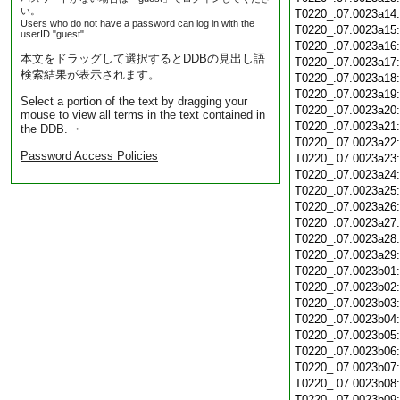
い。
T0220_.07.0023a14
Users who do not have a password can log in with the
T0220_.07.0023a15
userID "guest".
T0220_.07.0023a16
本文をドラッグして選択するとDDBの見出し語
T0220_.07.0023a17
検索結果が表示されます。
T0220_.07.0023a18
T0220_.07.0023a19
Select a portion of the text by dragging your
T0220_.07.0023a20
mouse to view all terms in the text contained in
T0220_.07.0023a21
the DDB. ・
T0220_.07.0023a22
Password Access Policies
T0220_.07.0023a23
T0220_.07.0023a24
T0220_.07.0023a25
T0220_.07.0023a26
T0220_.07.0023a27
T0220_.07.0023a28
T0220_.07.0023a29
T0220_.07.0023b01
T0220_.07.0023b02
T0220_.07.0023b03
T0220_.07.0023b04
T0220_.07.0023b05
T0220_.07.0023b06
T0220_.07.0023b07
T0220_.07.0023b08
T0220_.07.0023b09