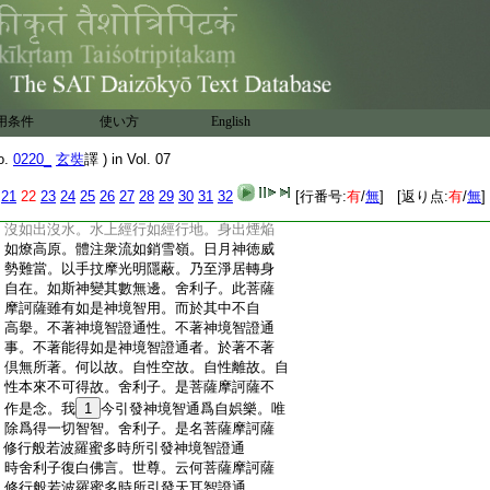
:
定得阿耨多羅三藐三菩提。舍利子。復有菩
:
薩摩訶薩修行般若波羅蜜多時。能引發六
:
神通波羅蜜多。所謂神境智證通。天耳智證
:
通。他心智證通。宿住隨念智證通。天眼智
:
證通。漏盡智證通波羅蜜多。時舍利子白佛
:
言。世尊。云何菩薩摩訶薩修行般若波羅蜜
用条件
使い方
English
:
多時所引發神境智證通。佛言舍利子。有菩
:
薩摩訶薩神境智證通。能起種種大神變事。
o.
0220_
玄奘
譯 ) in Vol. 07
:
所謂震動十方各如殑伽沙界大地等物。變
:
一爲多變多爲一。或隱或顯迅速無礙。山崖
21
22
23
24
25
26
27
28
29
30
31
32
[行番号:
有
/
無
] [返り点:
有
/
無
]
:
牆壁直過如空。陵虚往來猶如飛鳥。地中出
:
沒如出沒水。水上經行如經行地。身出煙焔
:
如燎高原。體注衆流如銷雪嶺。日月神徳威
:
勢難當。以手抆摩光明隱蔽。乃至淨居轉身
:
自在。如斯神變其數無邊。舍利子。此菩薩
:
摩訶薩雖有如是神境智用。而於其中不自
:
高擧。不著神境智證通性。不著神境智證通
:
事。不著能得如是神境智證通者。於著不著
:
倶無所著。何以故。自性空故。自性離故。自
:
性本來不可得故。舍利子。是菩薩摩訶薩不
:
作是念。我
1
今引發神境智通爲自娯樂。唯
:
除爲得一切智智。舍利子。是名菩薩摩訶薩
:
修行般若波羅蜜多時所引發神境智證通
:
時舍利子復白佛言。世尊。云何菩薩摩訶薩
:
修行般若波羅蜜多時所引發天耳智證通。