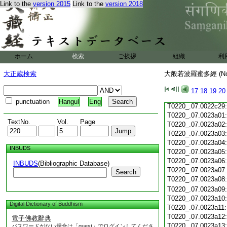
Link to the
version 2015
Link to the
version 2018
T0220_.07.0022c18
T0220_.07.0022c19
T0220_.07.0022c20
T0220_.07.0022c21
T0220_.07.0022c22
T0220_.07.0022c23
ホーム
検索
ご挨拶
組織
利
T0220_.07.0022c24
T0220_.07.0022c25
大正蔵検索
大般若波羅蜜多經 (N
T0220_.07.0022c26
T0220_.07.0022c27
17
18
19
20
T0220_.07.0022c28
punctuation
Hangul
Eng
T0220_.07.0022c29
T0220_.07.0023a01
TextNo.
Vol.
Page
T0220_.07.0023a02
T0220_.07.0023a03
T0220_.07.0023a04
INBUDS
T0220_.07.0023a05
T0220_.07.0023a06
INBUDS
(Bibliographic Database)
T0220_.07.0023a07
Search
T0220_.07.0023a08
T0220_.07.0023a09
T0220_.07.0023a10
Digital Dictionary of Buddhism
T0220_.07.0023a11
T0220_.07.0023a12
電子佛教辭典
T0220_.07.0023a13
パスワードがない場合は「guest」でログインしてくださ