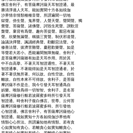
:
佛言舍利子。有菩薩摩訶薩天耳智證通。最
:
勝清淨過人天耳。能如實聞十方各如殑伽
:
沙界情非情類種種音聲。所謂遍聞一切地
:
獄聲。傍生聲。鬼界聲。人聲天聲。聲聞聲。獨
:
覺聲。菩薩聲。諸佛聲。訶毀生死聲。讃歎涅
:
槃聲。棄背有爲聲。趣向菩提聲。厭惡有漏
:
聲。欣樂無漏聲。稱揚三寳聲。制伏邪道聲。
:
論議決擇聲。諷誦經典聲。勸斷惡法聲。令
:
修善法聲。拔濟苦難聲。慶慰歡樂聲。如是
:
等聲若大若小。悉能遍聞無障無礙。舍利子。
:
是菩薩摩訶薩雖有如是天耳作用。而於其
:
中不自高擧。不著天耳智證通性。不著天耳
:
智證通事。不著能得如是天耳智證通者。於
:
著不著倶無所著。何以故。自性空故。自性
:
離故。自性本來不可得故。舍利子。是菩薩
:
摩訶薩不作是念。我今引發天耳智通爲自
:
娯樂。唯除爲得一切智智。舍利子。是名菩
:
薩摩訶薩修行般若波羅蜜多時所引發天耳
:
智證通。時舍利子復白佛言。世尊。云何菩
:
薩摩訶薩修行般若波羅蜜多時。所引發他
:
心智證通。佛言舍利子。有菩薩摩訶薩他心
:
智證通。能如實知十方各如殑伽沙界他有
:
情類心心所法。所謂遍知他有情類。若有貪
:
心如實知有貪心。若離貪心如實知離貪心。
:
若有瞋心如實知有瞋心。若離瞋心如實知