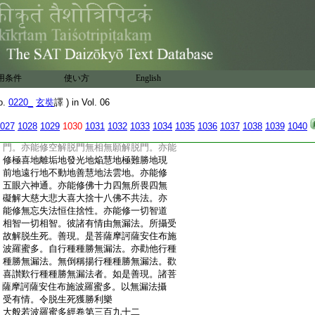
:
苦未得解脱。欲令彼脱生死苦故。先以種種
:
資具饒益。後以出世諸無漏法。方便善巧而
:
攝受之。彼諸有情既得資具。無所乏少身心
:
勇決。能住内空外空内外空空空大空勝義
:
空有爲空無爲空畢竟空無際空散空無變異
:
空本性空自相空共相空一切法空不可得空
用条件
使い方
English
:
無性空自性空無性自性空。亦能修四念住
:
四正斷四神足五根五力七等覺支八聖道
o.
0220_
玄奘
譯 ) in Vol. 06
:
支。亦能住苦聖諦集滅道聖諦。亦能修四靜
:
慮四無量四無色定。亦能修八解脱八勝處
027
1028
1029
1030
1031
1032
1033
1034
1035
1036
1037
1038
1039
1040
:
九次第定十遍處。亦能修陀羅尼門三摩地
:
門。亦能修空解脱門無相無願解脱門。亦能
:
修極喜地離垢地發光地焔慧地極難勝地現
:
前地遠行地不動地善慧地法雲地。亦能修
:
五眼六神通。亦能修佛十力四無所畏四無
:
礙解大慈大悲大喜大捨十八佛不共法。亦
:
能修無忘失法恒住捨性。亦能修一切智道
:
相智一切相智。彼諸有情由無漏法。所攝受
:
故解脱生死。善現。是菩薩摩訶薩安住布施
:
波羅蜜多。自行種種勝無漏法。亦勸他行種
:
種勝無漏法。無倒稱揚行種種勝無漏法。歡
:
喜讃歎行種種勝無漏法者。如是善現。諸菩
:
薩摩訶薩安住布施波羅蜜多。以無漏法攝
:
受有情。令脱生死獲勝利樂
:
大般若波羅蜜多經卷第三百九十二