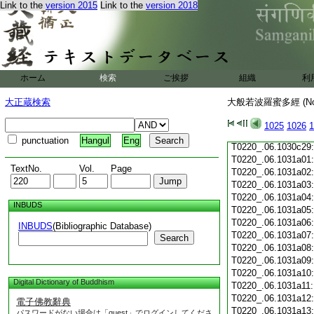
Link to the
version 2015
Link to the
version 2018
T0220_.06.1030c18
T0220_.06.1030c19
T0220_.06.1030c20
T0220_.06.1030c21
T0220_.06.1030c22
T0220_.06.1030c23
ホーム
検索
ご挨拶
組織
利
T0220_.06.1030c24
T0220_.06.1030c25
大正蔵検索
大般若波羅蜜多經 (N
T0220_.06.1030c26
T0220_.06.1030c27
1025
1026
1
T0220_.06.1030c28
punctuation
Hangul
Eng
T0220_.06.1030c29
T0220_.06.1031a01
TextNo.
Vol.
Page
T0220_.06.1031a02
T0220_.06.1031a03
T0220_.06.1031a04
INBUDS
T0220_.06.1031a05
T0220_.06.1031a06
INBUDS
(Bibliographic Database)
T0220_.06.1031a07
Search
T0220_.06.1031a08
T0220_.06.1031a09
T0220_.06.1031a10
Digital Dictionary of Buddhism
T0220_.06.1031a11
T0220_.06.1031a12
電子佛教辭典
T0220_.06.1031a13
パスワードがない場合は「guest」でログインしてくださ