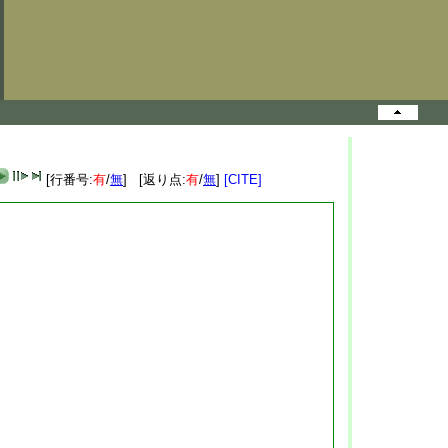
[行番号:
有
/
無
] [返り点:
有
/
無
]
[CITE]