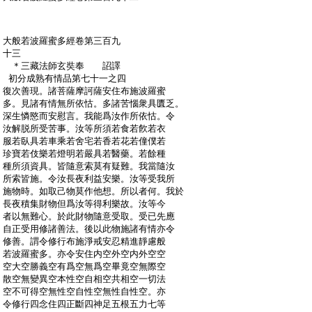
:
大般若波羅蜜多經卷第三百九
:
十三
:
＊三藏法師玄奘奉 詔譯
:
初分成熟有情品第七十一之四
:
復次善現。諸菩薩摩訶薩安住布施波羅蜜
:
多。見諸有情無所依怙。多諸苦惱衆具匱乏。
:
深生憐愍而安慰言。我能爲汝作所依怙。令
:
汝解脱所受苦事。汝等所須若食若飮若衣
:
服若臥具若車乘若舍宅若香若花若僮僕若
:
珍寶若伎樂若燈明若嚴具若醫藥。若餘種
:
種所須資具。皆隨意索莫有疑難。我當隨汝
:
所索皆施。令汝長夜利益安樂。汝等受我所
:
施物時。如取己物莫作他想。所以者何。我於
:
長夜積集財物但爲汝等得利樂故。汝等今
:
者以無難心。於此財物隨意受取。受已先應
:
自正受用修諸善法。後以此物施諸有情亦令
:
修善。謂令修行布施淨戒安忍精進靜慮般
:
若波羅蜜多。亦令安住内空外空内外空空
:
空大空勝義空有爲空無爲空畢竟空無際空
:
散空無變異空本性空自相空共相空一切法
:
空不可得空無性空自性空無性自性空。亦
:
令修行四念住四正斷四神足五根五力七等