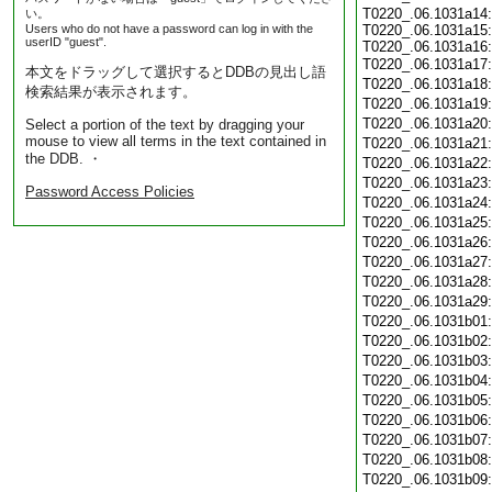
T0220_.06.1031a14:
い。
Users who do not have a password can log in with the
T0220_.06.1031a15:
userID "guest".
T0220_.06.1031a16:
T0220_.06.1031a17
本文をドラッグして選択するとDDBの見出し語
T0220_.06.1031a18
検索結果が表示されます。
T0220_.06.1031a19
T0220_.06.1031a20
Select a portion of the text by dragging your
mouse to view all terms in the text contained in
T0220_.06.1031a21
the DDB. ・
T0220_.06.1031a22
T0220_.06.1031a23
Password Access Policies
T0220_.06.1031a24
T0220_.06.1031a25
T0220_.06.1031a26
T0220_.06.1031a27
T0220_.06.1031a28
T0220_.06.1031a29
T0220_.06.1031b01
T0220_.06.1031b02
T0220_.06.1031b03
T0220_.06.1031b04
T0220_.06.1031b05
T0220_.06.1031b06
T0220_.06.1031b07
T0220_.06.1031b08
T0220_.06.1031b09